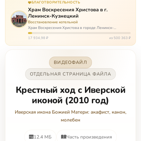
БЛАГОТВОРИТЕЛЬНОСТЬ
Храм Воскресения Христова в г.
Ленинск-Кузнецкий
Восстановление котельной
Храм Воскресения Христова в городе Ленинск-
Кузнецкий в Кемеровской области – совсем новый, он
открылся всего 20 назад. И сейчас храм может вообще
17 934,98 ₽
из 500 363 ₽
закрыться. Потому что это Сибирь,…
ВИДЕОФАЙЛ
ОТДЕЛЬНАЯ СТРАНИЦА ФАЙЛА
Крестный ход с Иверской
иконой (2010 год)
Иверская икона Божией Матери: акафист, канон,
молебен
12.4 МБ
Часть произведения