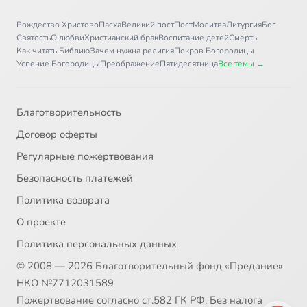
Рождество Христово
Пасха
Великий пост
Пост
Молитва
Литургия
Бог
Святость
О любви
Христианский брак
Воспитание детей
Смерть
Как читать Библию
Зачем нужна религия
Покров Богородицы
Успение Богородицы
Преображение
Пятидесятница
Все темы →
Благотворительность
Договор оферты
Регулярные пожертвования
Безопасность платежей
Политика возврата
О проекте
Политика персональных данных
© 2008 — 2026 Благотворительный фонд «Предание»
НКО №7712031589
Пожертвование согласно ст.582 ГК РФ. Без налога