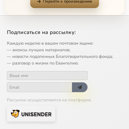
Перейти к произведению
11
«Дано мне тело – что мне делать с ним?» (О. Мандельштам). Протоиерей Владимир Архипов (Новая Деревня, Россия)
12
Вера в общественной жизни. Каноник Джон Биннс (Кембридж, Великобритания)
Подписаться на рассылку:
13
Философия митрополита Сурожского Антония. Иерей Александр Кукуев (Ростов-на-Дону, Россия)
Сейчас
Каждую неделю в вашем почтовом ящике:
— анонсы лучших материалов;
— новости подопечных Благотворительного фонда;
14
Видеоинтервью к конференции «И Слово стало плотью…». Протоиерей Михаил Фортунато (Шаргеро, Франция)
— разговор о жизни по Евангелию.
15
О Божественном невмешательстве. Чудо, закон, свобода. Анна Ильинична Шмаина-Великанова (Москва, Россия)
16
Творчество. Круглый стол
Рассылки осуществляются на платформе
17
Выздоровление: от плоти к духу. Екатерина Алексеевна Савина (Москва, Россия)
18
Единство духовной жизни и физического состояния человека - взгляд и комментарии доктора-остеопата. Александр Викторович Мельников (Москва, Россия)