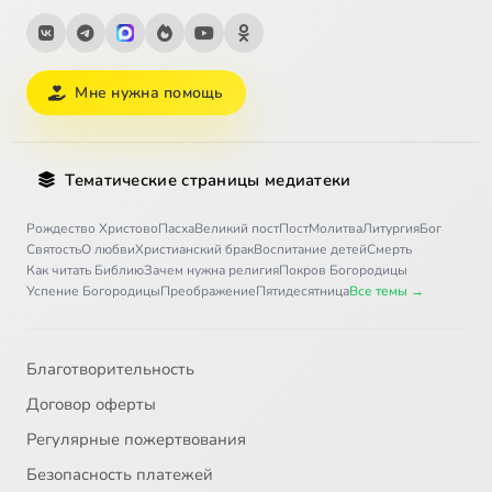
Мне нужна помощь
Тематические страницы медиатеки
Рождество Христово
Пасха
Великий пост
Пост
Молитва
Литургия
Бог
Святость
О любви
Христианский брак
Воспитание детей
Смерть
Как читать Библию
Зачем нужна религия
Покров Богородицы
Успение Богородицы
Преображение
Пятидесятница
Все темы →
Благотворительность
Договор оферты
Регулярные пожертвования
Безопасность платежей