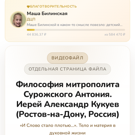
БЛАГОТВОРИТЕЛЬНОСТЬ
Маша Билинская
ДЦП
Маше Билинской в каком-то смысле повезло: детский
церебральный паралич зацепил её не очень сильно. Но
всё-таки есть диагноз и есть немалые проблемы – Маша
44 836,37 ₽
из 584 470 ₽
неправильно ходит, и от т…
ВИДЕОФАЙЛ
ОТДЕЛЬНАЯ СТРАНИЦА ФАЙЛА
Философия митрополита
Сурожского Антония.
Иерей Александр Кукуев
(Ростов-на-Дону, Россия)
«И Слово стало плотью…». Тело и материя в
духовной жизни