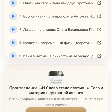
2
Плоть как хаос и тело как друг. Протоиерей Сергий Овсянников (Амстердам, Голландия)
3
Воспоминания о митрополите Антонии. Николай фон Шлиппе (Лондон, Великобритания)
4
Ликование в танце. Ольга Васильевна Пшеницына (Москва, Россия)
5
Может ли современный физик-теоретик верить в Бога? Александр Абрамович Белавин (Черноголовка, Россия)
6
Как влияет наша личность на телесную, душевную и духовную составляющую страдающего человека? Фредерика де Грааф (Москва, Россия).
7
Воспоминания
8
Таинства. Обожение плоти. Протодьякон Петр Скорер (Эксетер, Великобритания)
Произведение ««И Слово стало плотью…». Тело и
материя в духовной жизни»
9
Духовное измерение христианского материализма. Коста Каррас (Афины, Греция)
Все видеофайлы, описание и комментарии — на странице
произведения
10
Благоговейная любовь к творению. Джиллиан Кроу (Лондон, Великобритания)