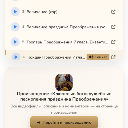
3
Величание (хор)
4
Величание праздника Преображения (хор + соло)
5
Тропарь Преображения 7 гласа. Византийский распев. Видеоряд
6
Кондак Преображения 7 гласа. Смешаный хор
Сейчас
7
Стихира хвалитна на Слава, и Ныне "Поят Христос Петра, Иакова, и Иоанна..." - исп. Дух. семинария Иоанна Рыльского, София
8
Стихиры на Господи воззвах, глас 4-й
Произведение «Ключевые богослужебные
песнопения праздника Преображения»
9
Тропарь Преображения. Гарм. архиеп Ионафана (Нотный видеоряд) исп. Хор Спасо-Преображенского собора
Все видеофайлы, описание и комментарии — на странице
произведения
10
Величание. Архиерейский хор (Иваново). Солист Дионисий Тюрютиков
Перейти к произведению