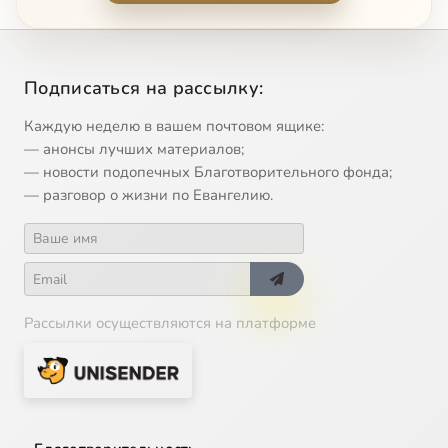
11
Преображение. Ирмос 9 песни. Задостойник. Византийский распев
12
Преображение Господне. Стихира на Слава и ныне, Глас 6
Подписаться на рассылку:
Каждую неделю в вашем почтовом ящике:
— анонсы лучших материалов;
— новости подопечных Благотворительного фонда;
— разговор о жизни по Евангелию.
Рассылки осуществляются на платформе