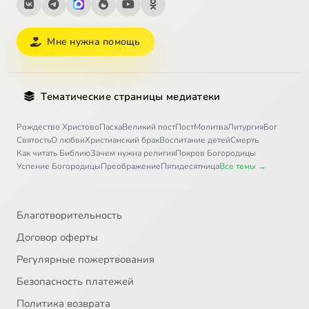
Мне нужна помощь
Тематические страницы медиатеки
Рождество Христово
Пасха
Великий пост
Пост
Молитва
Литургия
Бог
Святость
О любви
Христианский брак
Воспитание детей
Смерть
Как читать Библию
Зачем нужна религия
Покров Богородицы
Успение Богородицы
Преображение
Пятидесятница
Все темы →
Благотворительность
Договор оферты
Регулярные пожертвования
Безопасность платежей
Политика возврата