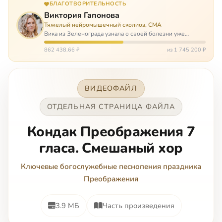
БЛАГОТВОРИТЕЛЬНОСТЬ
Виктория Гапонова
Тяжелый нейромышечный сколиоз, СМА
Вика из Зеленограда узнала о своей болезни уже
будучи в сознательном возрасте. Ей пришлось
привыкать к инвалидной коляске и сильнейшему
862 438,66 ₽
из 1 745 200 ₽
сколиозу, постоянным болям и растущей беспом…
ВИДЕОФАЙЛ
ОТДЕЛЬНАЯ СТРАНИЦА ФАЙЛА
Кондак Преображения 7
гласа. Смешаный хор
Ключевые богослужебные песнопения праздника
Преображения
3.9 МБ
Часть произведения