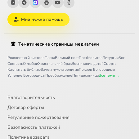
Мне нужна помощь
Тематические страницы медиатеки
Рождество Христово
Пасха
Великий пост
Пост
Молитва
Литургия
Бог
Святость
О любви
Христианский брак
Воспитание детей
Смерть
Как читать Библию
Зачем нужна религия
Покров Богородицы
Успение Богородицы
Преображение
Пятидесятница
Все темы →
Благотворительность
Договор оферты
Регулярные пожертвования
Безопасность платежей
Политика возврата