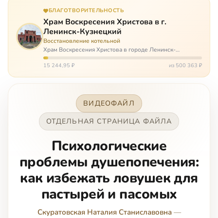
БЛАГОТВОРИТЕЛЬНОСТЬ
Храм Воскресения Христова в г.
Ленинск-Кузнецкий
Восстановление котельной
Храм Воскресения Христова в городе Ленинск-
Кузнецкий в Кемеровской области – совсем новый, он
открылся всего 20 назад. И сейчас храм может вообще
15 244,95 ₽
из 500 363 ₽
закрыться. Потому что это Сибирь,…
ВИДЕОФАЙЛ
ОТДЕЛЬНАЯ СТРАНИЦА ФАЙЛА
Психологические
проблемы душепопечения:
как избежать ловушек для
пастырей и пасомых
Скуратовская Наталия Станиславовна
—