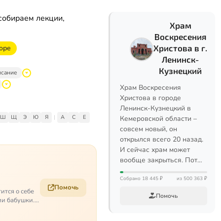
собираем лекции,
Храм
Воскресения
Христова в г.
горе
Ленинск-
Кузнецкий
исание
Храм Воскресения
Христова в городе
Ленинск-Кузнецкий в
Ш
Щ
Э
Ю
Я
|
A
C
E
Кемеровской области –
совсем новый, он
открылся всего 20 назад.
И сейчас храм может
вообще закрыться. Пот…
Собрано 18 445 ₽
из 500 363 ₽
Помочь
ится о себе
Помочь
ии бабушки.