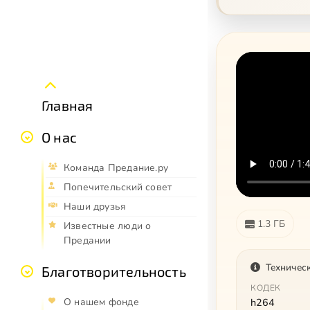
Главная
О нас
Команда Предание.ру
Попечительский совет
Наши друзья
1.3 ГБ
Известные люди о
Предании
Техничес
Благотворительность
КОДЕК
О нашем фонде
h264