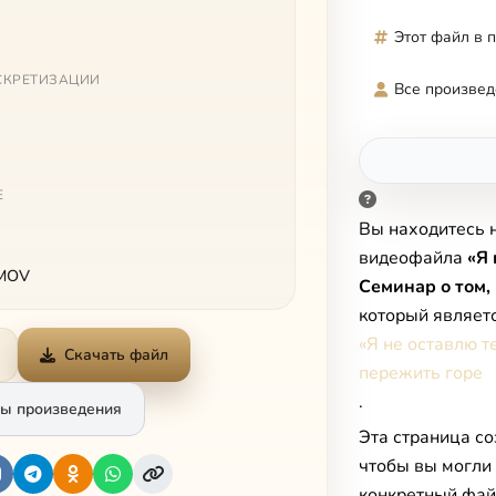
Этот файл в 
СКРЕТИЗАЦИИ
Все произвед
Е
Вы находитесь 
видеофайла
«Я 
 MOV
Семинар о том,
который являет
«Я не оставлю т
Скачать файл
пережить горе
.
ы произведения
Эта страница со
чтобы вы могли
конкретный фай