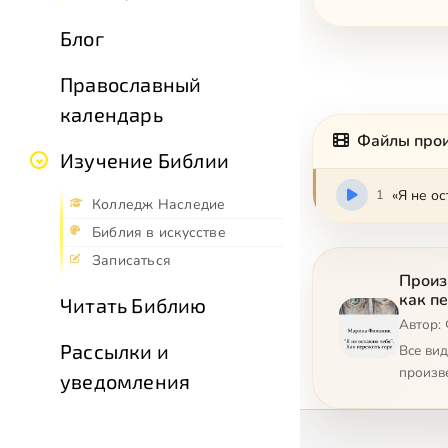
Блог
Православный
календарь
Файлы про
Изучение Библии
1
«Я не ос
Колледж Наследие
Библия в искусстве
Записаться
Произ
как п
Читать Библию
Автор:
Рассылки и
Все ви
произв
уведомления