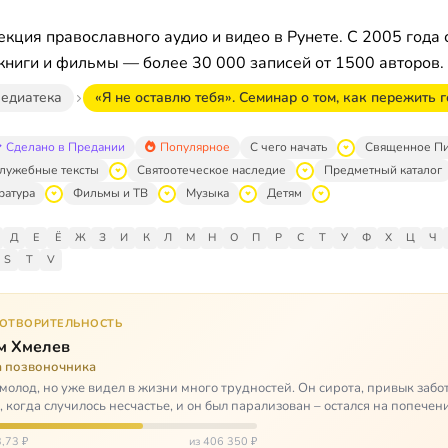
кция православного аудио и видео в Рунете. С 2005 года 
книги и фильмы — более 30 000 записей от 1500 авторов.
едиатека
«Я не оставлю тебя». Семинар о том, как пережить 
Сделано в Предании
Популярное
С чего начать
Священное П
лужебные тексты
Святоотеческое наследие
Предметный каталог
ратура
Фильмы и ТВ
Музыка
Детям
Д
Е
Ё
Ж
З
И
К
Л
М
Н
О
П
Р
С
Т
У
Ф
Х
Ц
Ч
S
T
V
ГОТВОРИТЕЛЬНОСТЬ
м Хмелев
а позвоночника
молод, но уже видел в жизни много трудностей. Он сирота, привык забот
о, когда случилось несчастье, и он был парализован – остался на попечен
,73 ₽
из 406 350 ₽