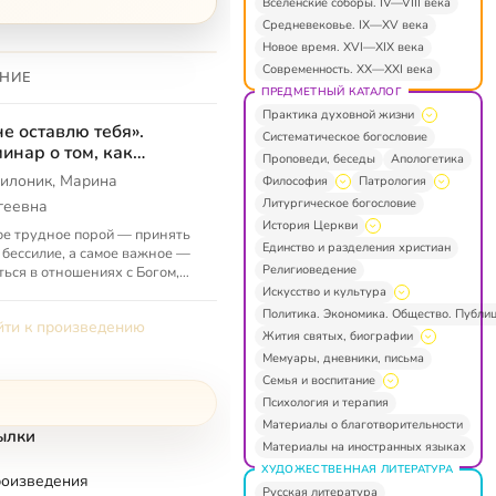
Вселенские соборы. IV—VIII века
Средневековье. IX—XV века
Новое время. XVI—XIX века
Современность. XX—XXI века
НИЕ
ПРЕДМЕТНЫЙ КАТАЛОГ
Практика духовной жизни
не оставлю тебя».
Систематическое богословие
инар о том, как
Проповеди, беседы
Апологетика
ежить горе
илоник, Марина
Философия
Патрология
Литургическое богословие
геевна
История Церкви
е трудное порой — принять
Единство и разделения христиан
 бессилие, а самое важное —
Религиоведение
ться в отношениях с Богом,
 когда Его уже почти
Искусство и культура
авидишь.
Политика. Экономика. Общество. Публи
ти к произведению
Жития святых, биографии
Мемуары, дневники, письма
Семья и воспитание
Психология и терапия
Материалы о благотворительности
ылки
Материалы на иностранных языках
ХУДОЖЕСТВЕННАЯ ЛИТЕРАТУРА
роизведения
Русская литература