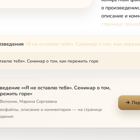
о произведении
описание и комм
странице произ
изведения
«Я не оставлю тебя». Семинар о том, как переж
тавлю тебя». Семинар о том, как пережить горе
ведение ««Я не оставлю тебя». Семинар о том,
ережить горе»
 Филоник, Марина Сергеевна
Пер
деофайлы, описание и комментарии — на странице
едения