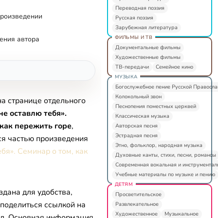
Переводная поэзия
произведении
Русская поэзия
Зарубежная литература
ФИЛЬМЫ И ТВ
ения автора
Документальные фильмы
Художественные фильмы
ТВ-передачи
Семейное кино
МУЗЫКА
Богослужебное пение Русской Правосл
Колокольный звон
на странице отдельного
Песнопения поместных церквей
не оставлю тебя».
Классическая музыка
 как пережить горе
,
Авторская песня
Эстрадная песня
ся частью произведения
Этно, фольклор, народная музыка
ебя». Семинар о том, как
Духовные канты, стихи, песни, романсы
Современная вокальная и инструментал
Учебные материалы по музыке и пению
ДЕТЯМ
здана для удобства,
Просветительское
 поделиться ссылкой на
Развлекательное
Художественное
Музыкальное
л. Основная информация