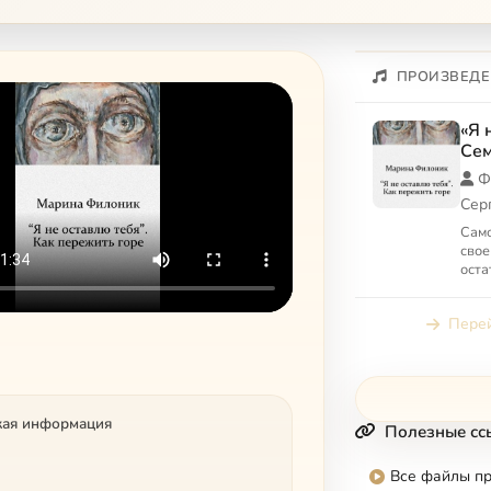
ПРОИЗВЕДЕ
«Я 
Сем
пер
Ф
Сер
Само
свое
оста
даже
нен
Перей
кая информация
Полезные сс
Все файлы п