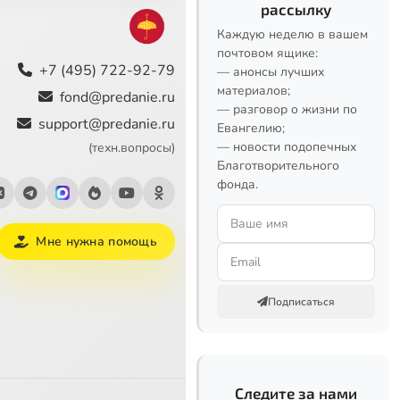
рассылку
Каждую неделю в вашем
почтовом ящике:
+7 (495) 722-92-79
— анонсы лучших
материалов;
fond@predanie.ru
— разговор о жизни по
support@predanie.ru
Евангелию;
— новости подопечных
(техн.вопросы)
Благотворительного
фонда.
Мне нужна помощь
Подписаться
Следите за нами