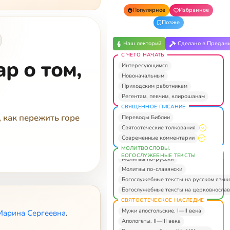
Популярное
Избранное
Позже
Наш лекторий
Сделано в Предан
С ЧЕГО НАЧАТЬ
р о том,
Интересующимся
Новоначальным
Приходским работникам
Регентам, певчим, клирошанам
СВЯЩЕННОЕ ПИСАНИЕ
, как пережить горе
Переводы Библии
Святоотеческие толкования
Современные комментарии
МОЛИТВОСЛОВЫ.
БОГОСЛУЖЕБНЫЕ ТЕКСТЫ
Молитвы по-русски
Молитвы по-славянски
Богослужебные тексты на русском язык
Богослужебные тексты на церковнослав
СВЯТООТЕЧЕСКОЕ НАСЛЕДИЕ
Мужи апостольские. I—II века
Марина Сергеевна
.
Апологеты. II—III века