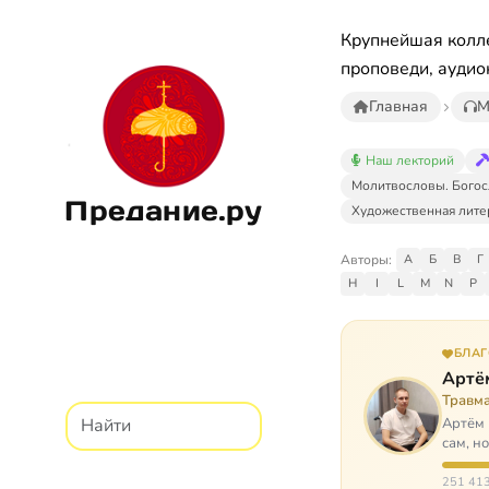
Крупнейшая колле
проповеди, аудио
Главная
М
Наш лекторий
Молитвословы. Богос
Предание.ру
Художественная лите
Авторы:
А
Б
В
Г
H
I
L
M
N
P
БЛА
Артё
Травм
Артём 
сам, н
И кр…
251 413