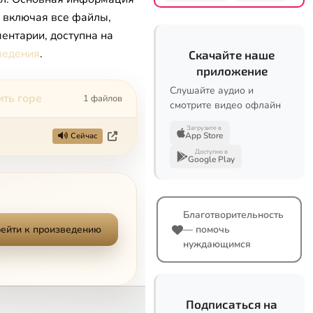
, включая все файлы,
ентарии, доступна на
ведения
.
Скачайте наше
приложение
Слушайте аудио и
ить горе
1 файлов
смотрите видео офлайн
Загрузите в
App Store
Сейчас
Доступно в
Google Play
Благотворительность
ейти к произведению
— помочь
нуждающимся
Подписаться на