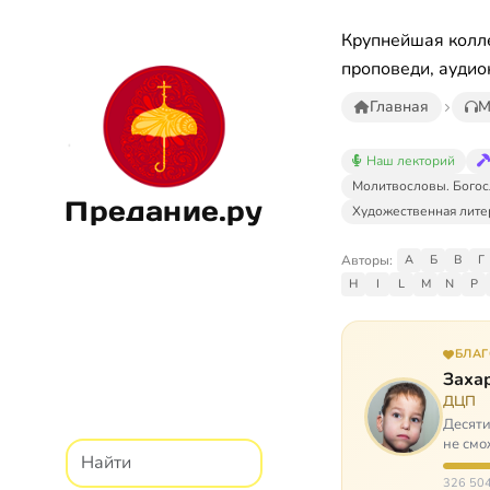
Крупнейшая колле
проповеди, аудио
Главная
М
Наш лекторий
Молитвословы. Богос
Предание.ру
Художественная лите
Авторы:
А
Б
В
Г
H
I
L
M
N
P
БЛА
Заха
ДЦП
Десяти
не смо
реаби
326 504