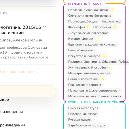
ПРЕДМЕТНЫЙ КАТАЛОГ
Практика духовной жизни
НИЕ
Систематическое богословие
Проповеди, беседы
Апологетика
логетика, 2015/16 гг.
Философия
Патрология
ые лекции
Литургическое богословие
История Церкви
сипов, Алексей Ильич
Единство и разделения христиан
ии профессора Осипова за
Религиоведение
/16 гг., одного из самых
Искусство и культура
х православных богословов
Политика. Экономика. Общество. Публи
го времени. Как и всегда,
сей Ильич Осипов в своих
Жития святых, биографии
ти к произведению
.
Мемуары, дневники, письма
Семья и воспитание
Психология и терапия
Материалы о благотворительности
Материалы на иностранных языках
ылки
ХУДОЖЕСТВЕННАЯ ЛИТЕРАТУРА
Русская литература
роизведения
Переводная поэзия
Русская поэзия
произведении
Зарубежная литература