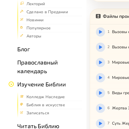
Лекторий
Сделано в Предании
Файлы про
Новинки
Популярное
1
Вызовы с
Авторы
2
Вызовы с
Блог
Православный
3
Мировые 
календарь
4
Мировые 
Изучение Библии
5
Виды гре
Колледж Наследие
Библия в искусстве
6
Жертва 
Записаться
7
Суть Же
Читать Библию