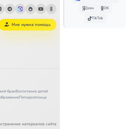
Дзен
OK
TikTok
Мне нужна помощь
кий брак
Воспитание детей
ображение
Пятидесятница
остранение материалов сайта