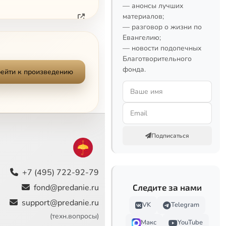
— анонсы лучших
материалов;
— разговор о жизни по
Евангелию;
— новости подопечных
Благотворительного
фонда.
Сейчас
ейти к произведению
Подписаться
+7 (495) 722-92-79
fond@predanie.ru
Следите за нами
support@predanie.ru
VK
Telegram
(техн.вопросы)
Макс
YouTube