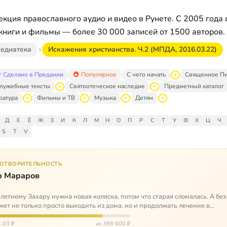
кция православного аудио и видео в Рунете. С 2005 года 
книги и фильмы — более 30 000 записей от 1500 авторов.
едиатека
Искажения христианства. Ч.2 (МПДА, 2016.03.22)
Сделано в Предании
Популярное
С чего начать
Священное П
лужебные тексты
Святоотеческое наследие
Предметный каталог
ратура
Фильмы и ТВ
Музыка
Детям
Д
Е
Ё
Ж
З
И
К
Л
М
Н
О
П
Р
С
Т
У
Ф
Х
Ц
Ч
S
T
V
ГОТВОРИТЕЛЬНОСТЬ
р Мараров
летнему Захару нужна новая коляска, потом что старая сломалась. А без
жет не только просто выходить из дома, но и продолжать лечение в
литационных центр…
,03 ₽
из 398 600 ₽