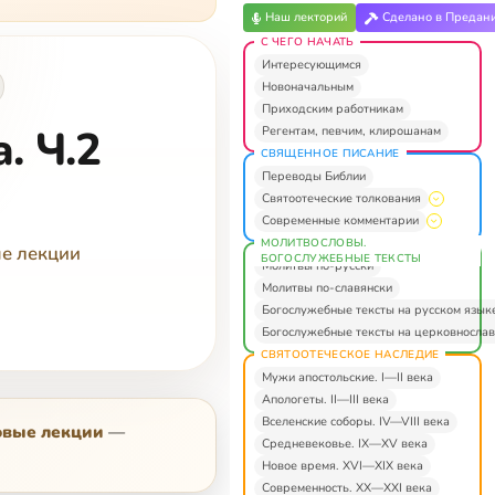
Наш лекторий
Сделано в Предан
С ЧЕГО НАЧАТЬ
Интересующимся
Новоначальным
Приходским работникам
. Ч.2
Регентам, певчим, клирошанам
СВЯЩЕННОЕ ПИСАНИЕ
Переводы Библии
Святоотеческие толкования
Современные комментарии
МОЛИТВОСЛОВЫ.
ые лекции
БОГОСЛУЖЕБНЫЕ ТЕКСТЫ
Молитвы по-русски
Молитвы по-славянски
Богослужебные тексты на русском язык
Богослужебные тексты на церковнослав
СВЯТООТЕЧЕСКОЕ НАСЛЕДИЕ
Мужи апостольские. I—II века
Апологеты. II—III века
Вселенские соборы. IV—VIII века
Новые лекции
—
Средневековье. IX—XV века
Новое время. XVI—XIX века
Современность. XX—XXI века