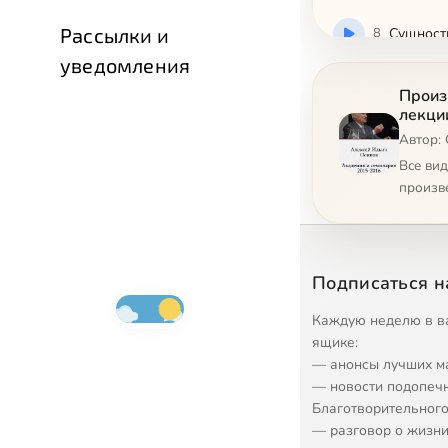
Рассылки и
8
Сущность
уведомления
9
Искажени
Произ
лекци
Автор:
10
Искажен
Все ви
произв
11
О Церкви
12
Церковь 
Подписаться н
13
Тайна Ве
Каждую неделю в в
ящике:
14
Истиннос
— анонсы лучших м
— новости подопеч
15
Церковь 
Благотворительного
— разговор о жизни