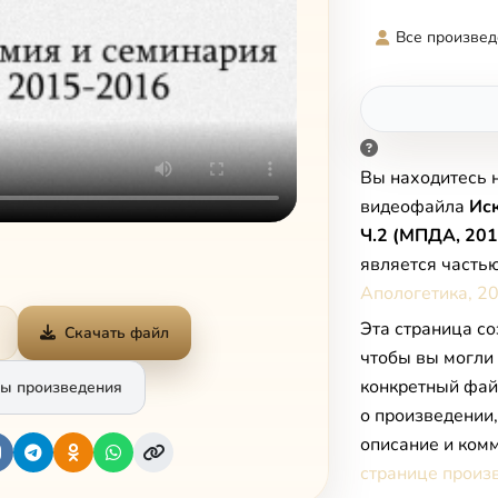
Все произвед
Вы находитесь 
видеофайла
Ис
Ч.2 (МПДА, 201
является часть
Апологетика, 20
Эта страница со
Скачать файл
чтобы вы могли
конкретный фай
ы произведения
о произведении
описание и комм
странице произ