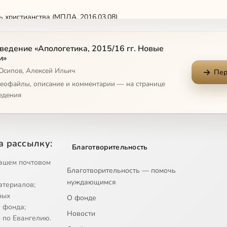
 христианства (МПДА, 2016.03.08)
я христианства. Ч.1 (МПДА, 2016.03.22)
ведение «Апологетика, 2015/16 гг. Новые
и»
 Осипов, Алексей Ильич
ия христианства. Ч.2 (МПДА, 2016.03.22)
Пер
деофайлы, описание и комментарии — на странице
едения
 (МПДА, 2016.03.29)
и Таинства (МПДА, 2016.03.29)
а рассылку:
Благотворительность
чности (МПДА, 2016.04.05)
ашем почтовом
Благотворительность — помочь
ть христианства (МПДА, 2016.04.12)
нуждающимся
атериалов;
ных
О фонде
и общество (МПДА, 2016.04.12)
 фонда;
Новости
 по Евангелию.