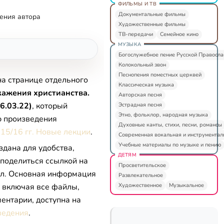
ФИЛЬМЫ И ТВ
Документальные фильмы
ения автора
Художественные фильмы
ТВ-передачи
Семейное кино
МУЗЫКА
Богослужебное пение Русской Правосл
Колокольный звон
Песнопения поместных церквей
на странице отдельного
Классическая музыка
кажения христианства.
Авторская песня
6.03.22)
, который
Эстрадная песня
Этно, фольклор, народная музыка
ю произведения
Духовные канты, стихи, песни, романсы
15/16 гг. Новые лекции
.
Современная вокальная и инструментал
Учебные материалы по музыке и пению
здана для удобства,
ДЕТЯМ
 поделиться ссылкой на
Просветительское
л. Основная информация
Развлекательное
Художественное
Музыкальное
, включая все файлы,
ентарии, доступна на
ведения
.