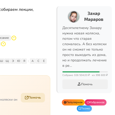
собираем лекции,
Захар
Мараров
Десятилетнему Захару
нужна новая коляска,
исание
потом что старая
сломалась. А без коляски
он не сможет не только
просто выходить из дома,
но и продолжать лечение
Ш
Щ
Э
Ю
Я
|
A
C
E
в ре…
Собрано 326 504,03 ₽
из 398 600 ₽
Помочь
Помочь
 коляски он
Популярное
Избранное
Позже