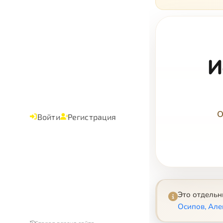
И
О
Войти
Регистрация
Это отдель
Осипов, Але
Старая версия сайта