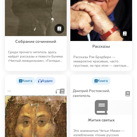
Собрание сочинений
Рассказы
Среди прочего читатель здесь
найдет рассказы и повести Бунина
Рассказы Рэя Брэдбери —
«Чистый понедельник», «Господин
невероятно красивые, часто
из Сан…
грустные, но при этом — светлые,
человечные, поэт…
Книга
Аудио
Книга
—
Дмитрий Ростовский,
святитель
Жития святых
Это знаменитые Четьи-Минеи —
излюбленное чтение русских