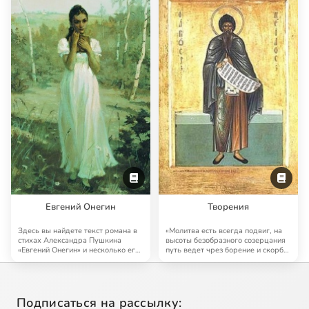
Евгений Онегин
Творения
Здесь вы найдете текст романа в
«Молитва есть всегда подвиг, на
стихах Александра Пушкина
высоты безобразного созерцания
«Евгений Онегин» и несколько его
путь ведет чрез борение и скорбь;
аудиоверс…
но …
Подписаться на рассылку: