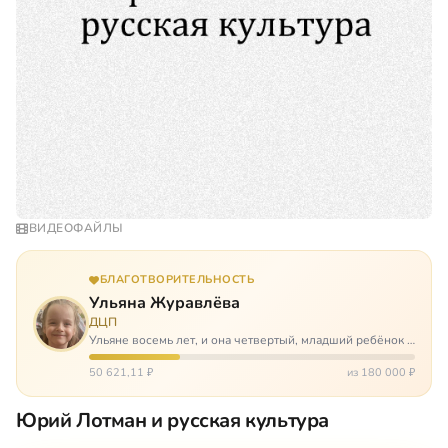
ВИДЕОФАЙЛЫ
БЛАГОТВОРИТЕЛЬНОСТЬ
Ульяна Журавлёва
ДЦП
Ульяне восемь лет, и она четвертый, младший ребёнок в
многодетной семье. И с самого рождения Ульяну лечат.
Несколько операций, ежедневные процедуры,
50 621,11 ₽
из 180 000 ₽
длительные реабилитации и беско…
Юрий Лотман и русская культура