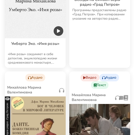
радио «Град Петров»
Программы предоставлены радио
«Град Петров». При копировании
указание на авторство радио
«Град Петро…
Умберто Эко. «Имя розы»
«Имя розы» соединяет в себе
детектив, энциклопедию жизни
средневекового монастыря,
трактат по истори…
Аудио
Видео
Аудио
Текст
Михайлова Марина
Валентиновна
Михайлова Марина
Валентиновна