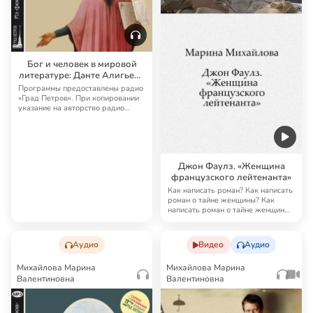
Бог и человек в мировой
литературе: Данте Алигьери
— радио «Град Петров»
Программы предоставлены радио
«Град Петров». При копировании
указание на авторство радио
«Град Петро…
Джон Фаулз. «Женщина
французского лейтенанта»
Как написать роман? Как написать
роман о тайне женщины? Как
написать роман о тайне женщины,
действие…
Аудио
Видео
Аудио
Михайлова Марина
Михайлова Марина
Валентиновна
Валентиновна