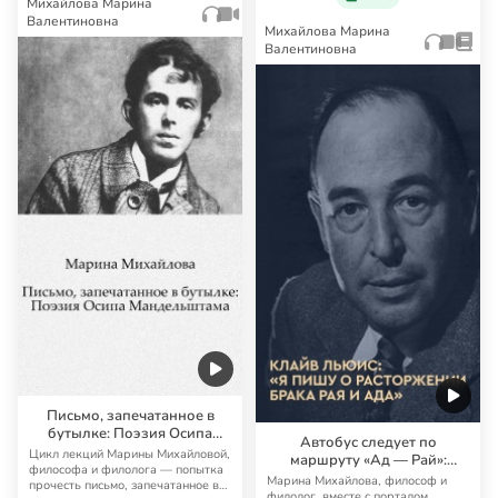
Михайлова Марина
Валентиновна
Михайлова Марина
Валентиновна
Письмо, запечатанное в
бутылке: Поэзия Осипа
Автобус следует по
Мандельштама
Цикл лекций Марины Михайловой,
маршруту «Ад — Рай»:
философа и филолога — попытка
«Расторжение брака» К. С.
Марина Михайлова, философ и
прочесть письмо, запечатанное в
Льюиса
филолог, вместе с порталом