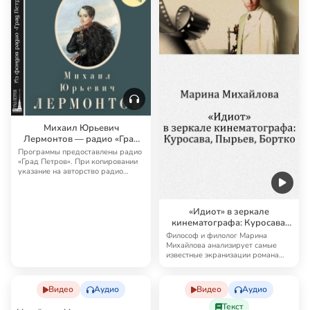
Михаил Юрьевич
Лермонтов — радио «Град
Петров»
Программы предоставлены радио
«Град Петров». При копировании
указание на авторство радио
«Град Петро…
«Идиот» в зеркале
кинематографа: Куросава,
Пырьев, Бортко
Философ и филолог Марина
Михайлова анализирует самые
известные экранизации романа
«Идиот» Ф. М. Дост…
Видео
Аудио
Видео
Аудио
Текст