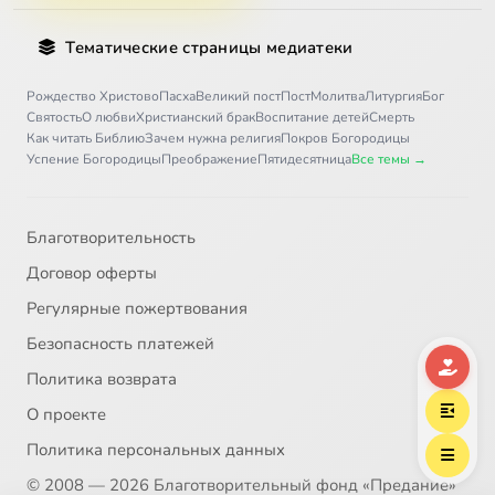
Тематические страницы медиатеки
Рождество Христово
Пасха
Великий пост
Пост
Молитва
Литургия
Бог
Святость
О любви
Христианский брак
Воспитание детей
Смерть
Как читать Библию
Зачем нужна религия
Покров Богородицы
Успение Богородицы
Преображение
Пятидесятница
Все темы →
Благотворительность
Договор оферты
Регулярные пожертвования
Безопасность платежей
Политика возврата
О проекте
Политика персональных данных
© 2008 — 2026 Благотворительный фонд «Предание»