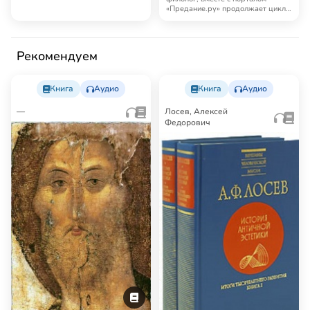
бутылке…
«Предание.ру» продолжает цикл
лекций «Магичес…
Рекомендуем
Книга
Аудио
Книга
Аудио
—
Лосев, Алексей
Федорович