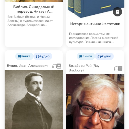
Библия. Синодальный
перевод. Читает А.
Бондаренко и И.
Вся Библия (Ветхий и Новый
Прудовский
Заветы) в аудиоисполнении от
История античной эстетики
Александра Бондаренко
Синодальный перевод — …
Грандиозное восьмитомное
исследование Лосева о античной
культуре. Гениальная книга,
далеко выходящая…
Книга
Аудио
Книга
Аудио
Бунин, Иван Алексеевич
Брэдбери Рэй (Ray
Bradbury)