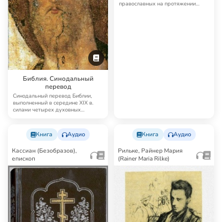
православных на протяжении
многих лет. Четьи…
Библия. Синодальный
перевод
Синодальный перевод Библии,
выполненный в середине XIX в.
силами четырех духовных
академий, до сих п…
Книга
Аудио
Книга
Аудио
Кассиан (Безобразов),
Рильке, Райнер Мария
епископ
(Rainer Maria Rilke)