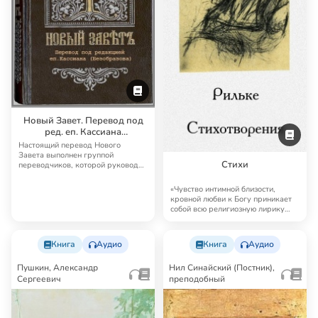
Новый Завет. Перевод под
ред. еп. Кассиана
(Безобразова)
Настоящий перевод Нового
Завета выполнен группой
Стихи
переводчиков, которой руководил
известный русский б…
«Чувство интимной близости,
кровной любви к Богу приникает
собой всю религиозную лирику
Рильке, и он…
Книга
Аудио
Книга
Аудио
Пушкин, Александр
Нил Синайский (Постник),
Сергеевич
преподобный