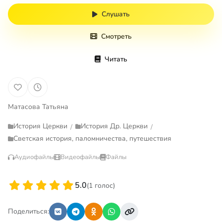
Слушать
Смотреть
Читать
Матасова Татьяна
История Церкви
История Др. Церкви
/
/
Светская история, паломничества, путешествия
Аудиофайлы
Видеофайлы
Файлы
5.0
(1 голос)
Поделиться: