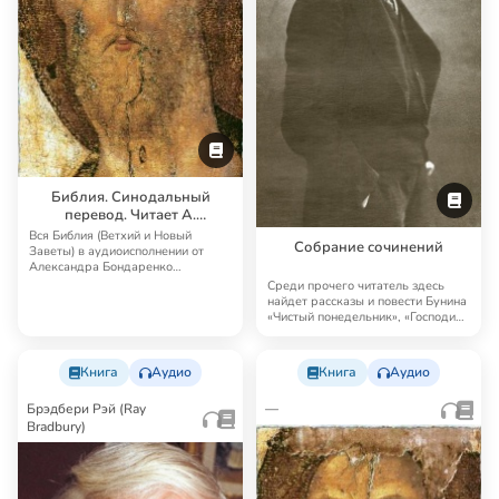
Библия. Синодальный
перевод. Читает А.
Бондаренко и И.
Вся Библия (Ветхий и Новый
Собрание сочинений
Прудовский
Заветы) в аудиоисполнении от
Александра Бондаренко
Синодальный перевод — …
Среди прочего читатель здесь
найдет рассказы и повести Бунина
«Чистый понедельник», «Господин
из Сан…
Книга
Аудио
Книга
Аудио
Брэдбери Рэй (Ray
—
Bradbury)