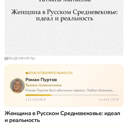
ВИДЕОФАЙЛЫ
БЛАГОТВОРИТЕЛЬНОСТЬ
Роман Пуртов
Травма позвоночника
Роман Пуртов был обычным парнем. Любил боевики,
хорошие автомобили, был не дурак поиграть в комп,
любил жену и обожал дочь. А потом, будучи
123 526,88 ₽
из 444 150 ₽
пассажиром, разбился в автоаварии и тепе…
Женщина в Русском Средневековье: идеал
и реальность