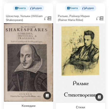
Книга
Аудио
Книга
Аудио
Шекспир, Уильям (William
Рильке, Райнер Мария
Shakespeare)
(Rainer Maria Rilke)
Комедии
Стихи