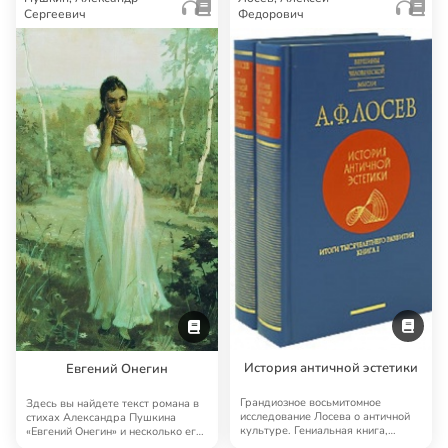
Сергеевич
Федорович
История античной эстетики
Евгений Онегин
Грандиозное восьмитомное
Здесь вы найдете текст романа в
исследование Лосева о античной
стихах Александра Пушкина
культуре. Гениальная книга,
«Евгений Онегин» и несколько его
далеко выходящая…
аудиоверс…