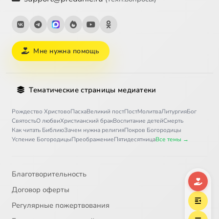
Мне нужна помощь
Тематические страницы медиатеки
Рождество Христово
Пасха
Великий пост
Пост
Молитва
Литургия
Бог
Святость
О любви
Христианский брак
Воспитание детей
Смерть
Как читать Библию
Зачем нужна религия
Покров Богородицы
Успение Богородицы
Преображение
Пятидесятница
Все темы →
Благотворительность
Договор оферты
Регулярные пожертвования