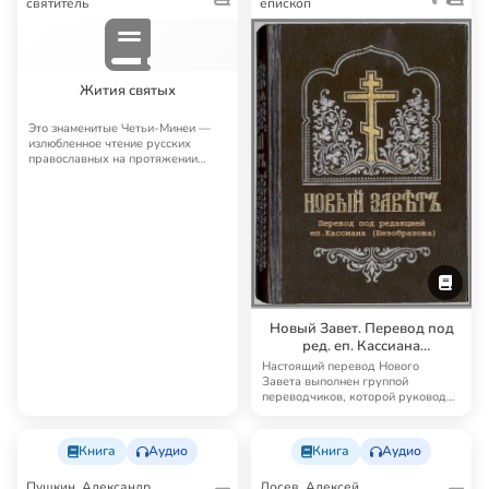
святитель
епископ
Жития святых
Это знаменитые Четьи-Минеи —
излюбленное чтение русских
православных на протяжении
многих лет. Четьи…
Новый Завет. Перевод под
ред. еп. Кассиана
(Безобразова)
Настоящий перевод Нового
Завета выполнен группой
переводчиков, которой руководил
известный русский б…
Книга
Аудио
Книга
Аудио
Пушкин, Александр
Лосев, Алексей