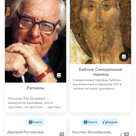
Библия. Синодальный
перевод
Синодальный перевод Библии,
выполненный в середине XIX в.
Рассказы
силами четырех духовных
академий, до сих п…
Рассказы Рэя Брэдбери —
невероятно красивые, часто
грустные, но при этом — светлые,
человечные, поэт…
Книга
Книга
Аудио
Дмитрий Ростовский,
Кассиан (Безобразов),