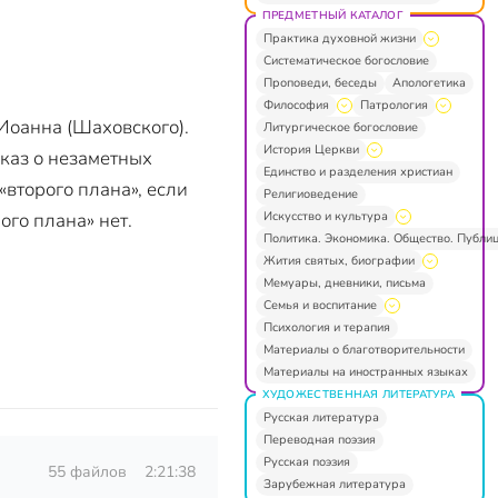
ПРЕДМЕТНЫЙ КАТАЛОГ
Практика духовной жизни
Систематическое богословие
Проповеди, беседы
Апологетика
Философия
Патрология
Иоанна (Шаховского).
Литургическое богословие
История Церкви
сказ о незаметных
Единство и разделения христиан
«второго плана», если
Религиоведение
Искусство и культура
ого плана» нет.
Политика. Экономика. Общество. Публи
Жития святых, биографии
Мемуары, дневники, письма
Семья и воспитание
Психология и терапия
Материалы о благотворительности
Материалы на иностранных языках
ХУДОЖЕСТВЕННАЯ ЛИТЕРАТУРА
Русская литература
Переводная поэзия
Русская поэзия
55 файлов
2:21:38
Зарубежная литература