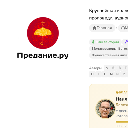
Крупнейшая колле
проповеди, аудио
Главная
М
Наш лекторий
Молитвословы. Богос
Предание.ру
Художественная лите
Авторы:
А
Б
В
Г
H
I
L
M
N
P
БЛА
Наил
Болез
У двен
котора
парали
306 679