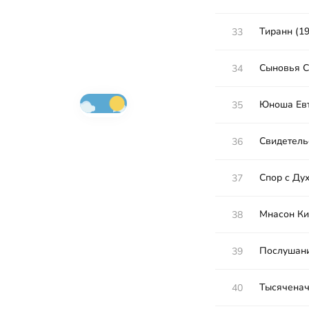
Тиранн (19
33
Сыновья С
34
Юноша Ев
35
Свидетельс
36
Спор с Дух
37
Мнасон Ки
38
Послушани
39
Тысяченач
40