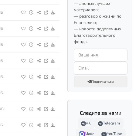
— анонсы лучших
материалов;
МБ
— разговор о жизни по
Евангелию;
МБ
— новости подопечных
Благотворительного
фонда.
МБ
МБ
МБ
Подписаться
МБ
КБ
Следите за нами
VK
Telegram
МБ
Макс
YouTube