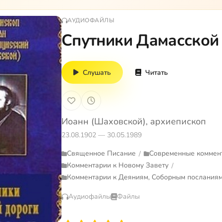
АУДИОФАЙЛЫ
Спутники Дамасской
Слушать
Читать
Иоанн (Шаховской), архиепископ
23.08.1902 — 30.05.1989
Священное Писание
Современные коммен
/
Комментарии к Новому Завету
/
Комментарии к Деяниям, Соборным посланиям
Аудиофайлы
Файлы