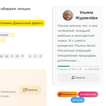
собираем лекции,
Ульяна
Журавлёва
путники Дамасской дороги
Ульяне восемь лет, и она
четвертый, младший
исание
ребёнок в многодетной
семье. И с самого
рождения Ульяну лечат.
Несколько операций,
ежедневные процедуры,
Ш
Щ
Э
Ю
Я
|
A
C
E
длительные …
Собрано 52 501,14 ₽
из 180 000 ₽
Помочь
Помочь
й болезнью,
Популярное
Избранное
случае
Позже