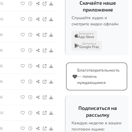
Скачайте наше
КБ
приложение
Слушайте аудио и
КБ
смотрите видео офлайн
Загрузите в
МБ
App Store
Доступно в
Google Play
МБ
МБ
Благотворительность
— помочь
МБ
нуждающимся
МБ
Подписаться на
КБ
рассылку
Каждую неделю в вашем
МБ
почтовом ящике: