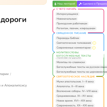
Наш лекторий
Сделано в Предан
С ЧЕГО НАЧАТЬ
Интересующимся
 дороги
Новоначальным
Приходским работникам
Регентам, певчим, клирошанам
СВЯЩЕННОЕ ПИСАНИЕ
Переводы Библии
Святоотеческие толкования
Современные комментарии
МОЛИТВОСЛОВЫ.
БОГОСЛУЖЕБНЫЕ ТЕКСТЫ
Молитвы по-русски
Молитвы по-славянски
Богослужебные тексты на русском язык
Богослужебные тексты на церковнослав
тарии
/
СВЯТООТЕЧЕСКОЕ НАСЛЕДИЕ
Мужи апостольские. I—II века
 и Апокалипсису
Апологеты. II—III века
Вселенские соборы. IV—VIII века
Средневековье. IX—XV века
Новое время. XVI—XIX века
Современность. XX—XXI века