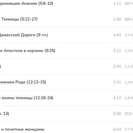
ронившие Ананию (5:6-10)
1:11
697 
 Темницы (5:22-27)
1:30
885 
амасской Дороги (9 гл.)
4:44
2.7 
 Апостола в корзине (9:25)
2:11
1.3 
)
2:00
1.1 
именем Рода (12:13-15)
2:31
1.4 
 воины темницы (12:18-24)
3:12
1.8 
. 13)
0:56
553 
 и почетные женщины
4:44
2.7 