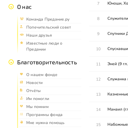
Юноши, Хо
7
О нас
Служители
8
Команда Предание.ру
Попечительский совет
Спутники Д
9
Наши друзья
Известные люди о
Спускавшие
10
Предании
Благотворительность
Эней (9 гл.
11
О нашем фонде
Служанка 
12
Новости
Отчёты
Казненные
13
Им помогли
Мы помним
Манаил (гл
14
Программы фонда
Мне нужна помощь
Набожные
15