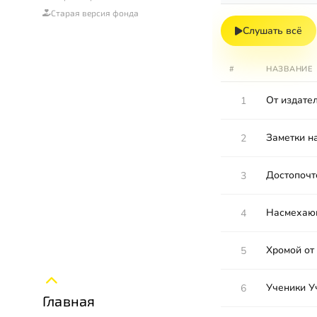
Старая версия фонда
Слушать всё
#
НАЗВАНИЕ
От издате
1
Заметки н
2
Достопочт
3
Насмехающ
4
Хромой от 
5
Ученики У
6
Главная