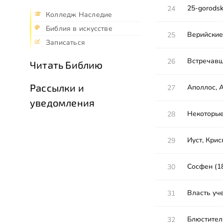
25-gorodsk
24
Колледж Наследие
Библия в искусстве
Верийские
25
Записаться
Встречавш
26
Читать Библию
Рассылки и
Аполлос, А
27
уведомления
Некоторые
28
Иуст, Крис
29
Сосфен (18
30
Власть уче
31
Блюстител
32