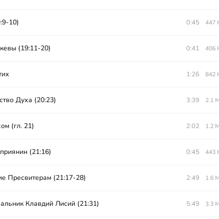
:9-10)
0:45
447 
кевы (19:11-20)
0:41
406 
тих
1:26
842 
тво Духа (20:23)
3:39
2.1 
ом (гл. 21)
2:02
1.2 
приянин (21:16)
0:45
443 
е Пресвитерам (21:17-28)
2:49
1.6 
альник Клавдий Лисий (21:31)
5:49
3.3 