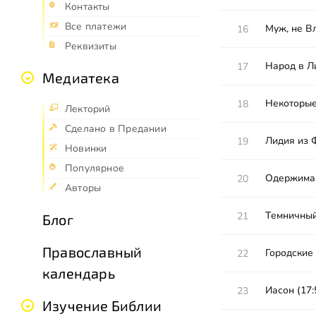
Контакты
Все платежи
Муж, не Вл
16
Реквизиты
Народ в Ли
17
Медиатека
Некоторые
18
Лекторий
Сделано в Предании
Лидия из Ф
19
Новинки
Популярное
Одержимая
20
Авторы
Темничный
21
Блог
Православный
Городские 
22
календарь
Иасон (17:
23
Изучение Библии