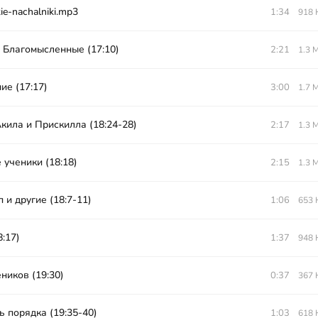
ie-nachalniki.mp3
1:34
918 
 Благомысленные (17:10)
2:21
1.3 
ие (17:17)
3:00
1.7 
кила и Прискилла (18:24-28)
2:17
1.3 
 ученики (18:18)
2:15
1.3 
п и другие (18:7-11)
1:06
653 
:17)
1:37
948 
ников (19:30)
0:37
367 
ь порядка (19:35-40)
1:03
618 