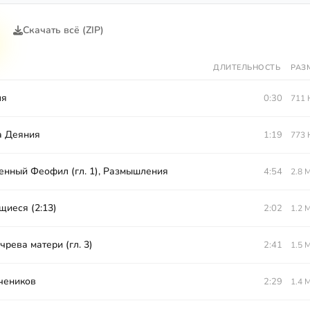
Скачать всё (ZIP)
ДЛИТЕЛЬНОСТЬ
РАЗ
ля
0:30
711 
а Деяния
1:19
773 
енный Феофил (гл. 1), Размышления
4:54
2.8 
иеся (2:13)
2:02
1.2 
чрева матери (гл. 3)
2:41
1.5 
чеников
2:29
1.4 