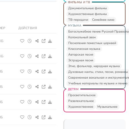
ФИЛЬМЫ И ТВ
Документальные фильмы
Художественные фильмы
ТВ-передачи
Семейное кино
МУЗЫКА
МЕР
ДЕЙСТВИЯ
Богослужебное пение Русской Правосл
Колокольный звон
КБ
Песнопения поместных церквей
Классическая музыка
Авторская песня
КБ
Эстрадная песня
Этно, фольклор, народная музыка
МБ
Духовные канты, стихи, песни, романсы
Современная вокальная и инструментал
Учебные материалы по музыке и пению
МБ
ДЕТЯМ
Просветительское
Развлекательное
МБ
Художественное
Музыкальное
МБ