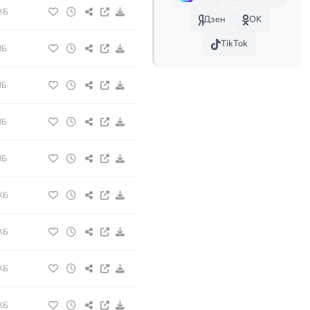
КБ
Дзен
OK
TikTok
МБ
МБ
МБ
МБ
КБ
КБ
КБ
КБ