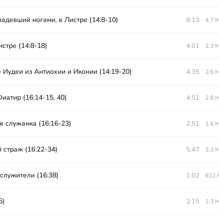
адевший ногами, в Листре (14:8-10)
8:13
4.7 
стре (14:8-18)
4:01
2.3 
 Иудеи из Антиохии и Иконии (14:19-20)
4:35
2.6 
иатир (16:14-15, 40)
4:51
2.8 
 служанка (16:16-23)
2:51
1.6 
 страж (16:22-34)
5:47
3.3 
служители (16:38)
1:02
612 
5)
2:15
1.3 