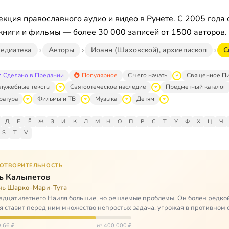
кция православного аудио и видео в Рунете. С 2005 года 
книги и фильмы — более 30 000 записей от 1500 авторов.
едиатека
Авторы
Иоанн (Шаховской), архиепископ
С
Сделано в Предании
Популярное
С чего начать
Священное П
лужебные тексты
Святоотеческое наследие
Предметный каталог
ратура
Фильмы и ТВ
Музыка
Детям
Д
Е
Ё
Ж
З
И
К
Л
М
Н
О
П
Р
С
Т
У
Ф
Х
Ц
Ч
S
T
V
ГОТВОРИТЕЛЬНОСТЬ
ь Калыпетов
нь Шарко-Мари-Тута
адцатилетнего Наиля большие, но решаемые проблемы. Он болен редко
я ставит перед ним множество непростых задача, угрожая в противном 
зацией и да…
,66 ₽
из 400 000 ₽