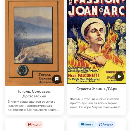
и от жажды изнывать, таскаться и
волочиться, кутить да мутить, в
зе…
Книга
Аудио
Видео
Мочульский, Константин
Дрейер, Карл Теодор (Carl
Васильевич
Theodor Dreyer)