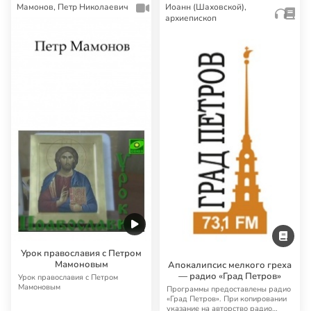
Страсти Жанны Д’Арк
Гоголь. Соловьев.
Достоевский
Фильм, который многие считают
В книгу выдающегося русского
просто лучшим за всю историю
мыслителя и литературоведа
кино. Об игре Марии Фальконетти,
Константина Мочульского вошли
глубине …
три его главны…
Видео
Книга
Аудио
Мамонов, Петр Николаевич
Иоанн (Шаховской),
архиепископ