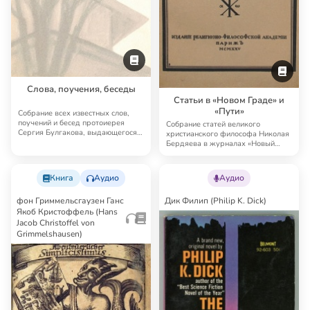
Слова, поучения, беседы
Статьи в «Новом Граде» и
«Пути»
Собрание всех известных слов,
поучений и бесед протоиерея
Собрание статей великого
Сергия Булгакова, выдающегося
христианского философа Николая
православног…
Бердяева в журналах «Новый
Град» и «Путь»: 2…
Книга
Аудио
Аудио
фон Гриммельсгаузен Ганс
Дик Филип (Philip K. Dick)