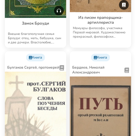
Из писем прапорщика-
артиллериста
Замок Броуди
Мемуары философа, участника
Первой мировой. Художественно
Внешне благополучная семья
прекрасный, философски
Броуди: отец, мать, бабушка, сын
глубокий, историчес…
и две дочери. Властолюбие,
тщеславие, го…
Книга
Книга
Булгаков Сергей, протоиерей
Бердяев, Николай
Александрович