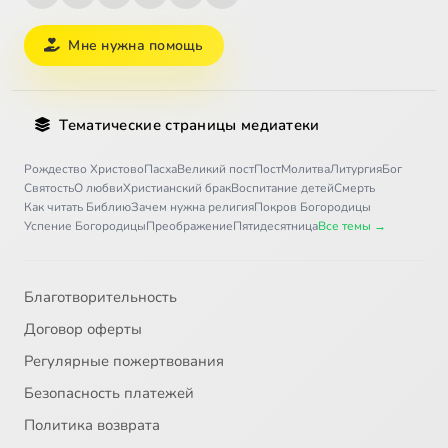
+7 (495) 722-92-79
fond@predanie.ru
support@predanie.ru
(техн.вопросы)
Мне нужна помощь
Тематические страницы медиатеки
Рождество Христово
Пасха
Великий пост
Пост
Молитва
Литургия
Бог
Святость
О любви
Христианский брак
Воспитание детей
Смерть
Как читать Библию
Зачем нужна религия
Покров Богородицы
Успение Богородицы
Преображение
Пятидесятница
Все темы →