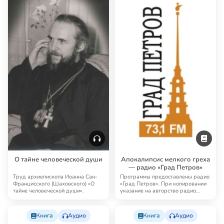
— радио «Град Петров»
Иоанна (Шаховского) посвящены
«Град Петров». При копировании
следующим темам: свобода,
указание на авторство радио
спиритизм, «брат…
«Град Петро…
Аудио
Книга
Аудио
Иоанн (Шаховской),
Иоанн (Шаховской),
архиепископ
архиепископ