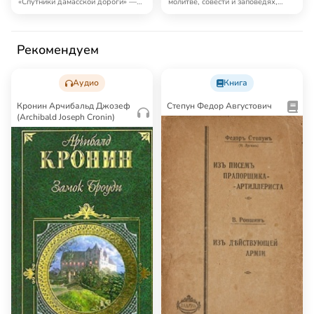
Спутники Дамасской дороги
Беседы с русским народом
Одна из самых известных книг
Собрание трудов владыки Иоанна
владыки Иоанна (Шаховского).
о самых разных предметах: чуде,
«Спутники дамасской дороги» —
молитве, совести и заповедях,
это рассказ …
творени…
Рекомендуем
Аудио
Книга
Кронин Арчибальд Джозеф
Степун Федор Августович
(Archibald Joseph Cronin)