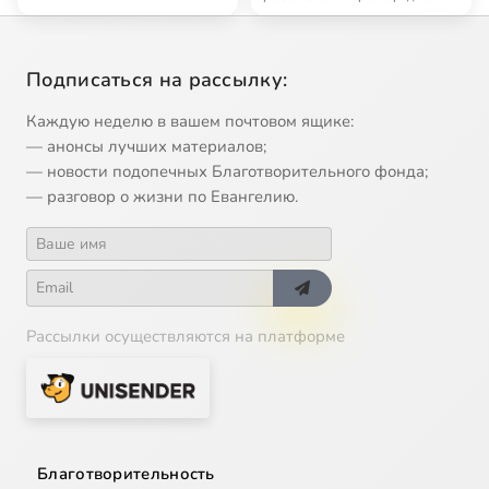
Урок православия с Петром
Мамоновым
Апокалипсис мелкого греха
— радио «Град Петров»
Урок православия с Петром
Мамоновым
Программы предоставлены радио
«Град Петров». При копировании
указание на авторство радио
«Град Петро…
Подписаться на рассылку:
Каждую неделю в вашем почтовом ящике:
— анонсы лучших материалов;
— новости подопечных Благотворительного фонда;
— разговор о жизни по Евангелию.