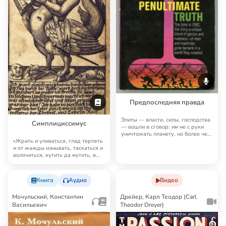
Якоб Кристоффель (Hans
Jacob Christoffel von
Grimmelshausen)
Предпоследняя правда
Элиты — власти, силы, господства
Симплициссимус
— вошли в сговор: им не с руки
уничтожать планету, но более чем
«Жрать и упиваться, глад терпеть
выг…