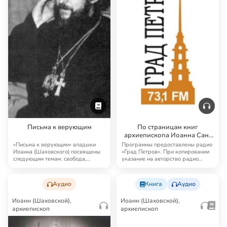
Книга
Аудио
Иоанн (Шаховской),
Иоанн (Шаховской),
архиепископ
архиепископ
Письма к верующим
По страницам книг
архиепископа Иоанна Сан-
Францисского (Шаховского)
«Письма к верующим» владыки
Программы предоставлены радио