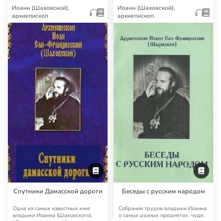
О тайне человеческой души
Апокалипсис мелкого греха
— радио «Град Петров»
Труд архиепископа Иоанна Сан-
Программы предоставлены радио
Францисского (Шаховского) «О
«Град Петров». При копировании
тайне человеческой души».
указание на авторство радио
«Град Петро…
Книга
Аудио
Книга
Аудио
Иоанн (Шаховской),
Иоанн (Шаховской),
архиепископ
архиепископ