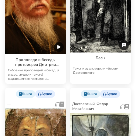
Бесы
Проповеди и беседы
протоиерея Дмитрия
Текст и аудиоверсии «Бесов»
Смирнова
Собрание проповедей и бесед (в
Достоевского
видео, аудио и тексте)
выдающегося пастыря и
проповедника наших дней …
Книга
Аудио
Книга
Аудио
—
Достоевский, Федор
Михайлович