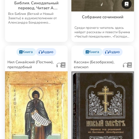
Библия. Синодальный
перевод. Читает А.
Бондаренко и И.
Вся Библия (Ветхий и Новый
Собрание сочинений
Прудовский
Заветы) в аудиоисполнении от
Александра Бондаренко
Синодальный перевод — …
Среди прочего читатель здесь
найдет рассказы и повести Бунина
«Чистый понедельник», «Господин
из Сан…
Книга
Аудио
Книга
Аудио
Нил Синайский (Постник),
Кассиан (Безобразов),
преподобный
епископ