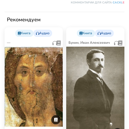
КОММЕНТАРИИ ДЛЯ САЙТА
CACKL
E
Рекомендуем
Книга
Аудио
Книга
Аудио
—
Бунин, Иван Алексеевич