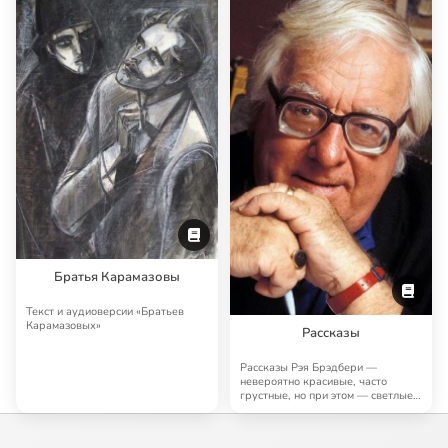
Братья Карамазовы
Текст и аудиоверсии «Братьев
Карамазовых»
Рассказы
Рассказы Рэя Брэдбери —
невероятно красивые, часто
грустные, но при этом — светлые,
человечные, поэт…