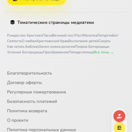
Тематические страницы медиатеки
Рождество Христово
Пасха
Великий пост
Пост
Молитва
Литургия
Бог
Святость
О любви
Христианский брак
Воспитание детей
Смерть
Как читать Библию
Зачем нужна религия
Покров Богородицы
Успение Богородицы
Преображение
Пятидесятница
Все темы →
Благотворительность
Договор оферты
Регулярные пожертвования
Безопасность платежей
Политика возврата
О проекте
Политика персональных данных