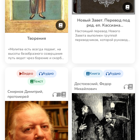
Новый Завет. Перевод под
ред. еп. Кассиана
(Безобразова)
Настоящий перевод Нового
Завета выполнен группой
Творения
переводчиков, которой руководил
известный русский б…
«Молитва есть всегда подвиг, на
высоты безобразного созерцания
путь ведет чрез борение и скорбь;
но …
Видео
Аудио
Книга
Аудио
Текст
Достоевский, Федор
Михайлович
Смирнов Димитрий,
протоиерей