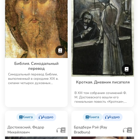
Библия. Синодальный
перевод
Синодальный перевод Библии,
выполненный в середине XIX в.
Кроткая. Дневник писателя
силами четырех духовных
академий, до сих п…
В XIII том собрания сочинений Ф.
М. Достоевского вошли его
гениальная повесть «Кроткая»,
«Дневник пи…
Книга
Аудио
Книга
Аудио
Достоевский, Федор
Брэдбери Рэй (Ray
Михайлович
Bradbury)