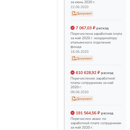
за июнь 2020 г.
Перечислен аванс по
22.06.2020
заработной плате
Документ
сотрудникам за июнь 2020 г.
22.06.2020
7 067,03 ₽
расход
Перечислена заработная плата
Перечисление зарплаты
за май 2020 г. координатору
координатору
итальянского отделения
фонда
итальянского отделения
16.06.2020
фонда
Документ
Перечислена заработная
плата за май 2020 г.
координатору итальянского
610 628,92 ₽
расход
отделения фонда
Перечисление заработной
16.06.2020
платы сотрудникам за май
2020 г.
08.06.2020
Заработная плата за май
Документ
2020 г.
Перечисление заработной
платы сотрудникам за май
191 564,56 ₽
расход
2020 г.
Перечислен аванс по
заработной плате сотрудникам
08.06.2020
за май 2020 г.