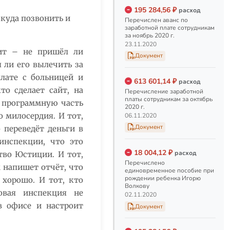
Заработная плата за
195 284,56 ₽
сентябрь 2020 г.
расход
куда позвонить и
Перечислен аванс по
Перечисление заработной
заработной плате сотрудникам
платы сотрудникам за
за ноябрь 2020 г.
сентябрь 2020 г.
23.11.2020
рит – не пришёл ли
06.10.2020
Документ
 ли его вылечить за
Аванс за сентябрь 2020
плате с больницей и
613 601,14 ₽
расход
г.
то сделает сайт, на
Перечисление заработной
Перечислен аванс по
платы сотрудникам за октябрь
т программную часть
заработной плате
2020 г.
сотрудникам за сентябрь
 милосердия. И тот,
06.11.2020
2020 г.
Документ
 переведёт деньги в
21.09.2020
инспекции, что это
18 004,12 ₽
расход
тво Юстиции. И тот,
Заработная плата и
Перечислено
м напишет отчёт, что
отпускные за август
единовременное пособие при
рождении ребенка Игорю
2020 г.
 хорошо. И тот, кто
Волкову
Перечисление сотрудникам
овая инспекция не
02.11.2020
заработной платы за август и
в офисе и настроит
Документ
отпускных за сентябрь.
08.09.2020