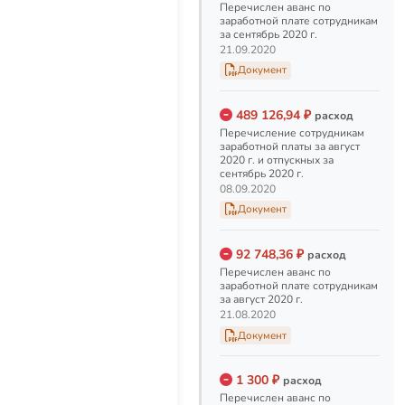
Перечислен аванс по
координатору
заработной плате сотрудникам
итальянского отделения
за сентябрь 2020 г.
фонда
21.09.2020
Перечислена заработная
Документ
плата за июнь 2020 г.
координатору итальянского
489 126,94 ₽
отделения фонда
расход
Перечисление сотрудникам
15.07.2020
заработной платы за август
2020 г. и отпускных за
сентябрь 2020 г.
Заработная плата за
08.09.2020
июнь 2020 г.
Документ
Перечисление заработной
платы сотрудникам за июнь
2020 г. и пособия по
92 748,36 ₽
расход
увольнению Быструшкину
Перечислен аванс по
С.К.
заработной плате сотрудникам
10.07.2020
за август 2020 г.
21.08.2020
Документ
Зарплаты в фонде за
июнь
Дорогие друзья. Возможно,
1 300 ₽
расход
вы обратили внимание, что в
Перечислен аванс по