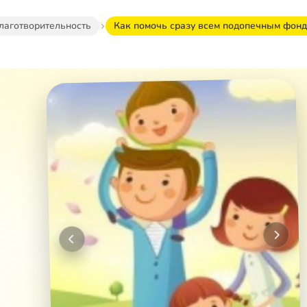
лаготворительность
Как помочь сразу всем подопечным фонда
След
Предыдущее