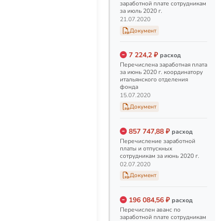
июне у нас очень сильно
заработной плате сотрудникам
выросли расходы на
за июль 2020 г.
зарплаты сотрудникам. Так
21.07.2020
как это не наши, а ваши
Документ
деньги, давайте мы
объясним, почему так
произошло. Дело в том, что
7 224,2 ₽
расход
фонд "Предание" попал в
Перечислена заработная плата
список Министерства
за июнь 2020 г. координатору
Экономического развити…
итальянского отделения
фонда
02.07.2020
15.07.2020
Документ
Заработная плата и
отпускные за июнь 2020
857 747,88 ₽
расход
г.
Перечисление заработной
Перечисление заработной
платы и отпускных
платы и отпускных
сотрудникам за июнь 2020 г.
сотрудникам за июнь 2020
02.07.2020
г.Вот по этой ссылке
Документ
президент фонда объясняет,
почему получилось так много
02.07.2020
196 084,56 ₽
расход
Перечислен аванс по
заработной плате сотрудникам
Аванс за июнь 2020 г.