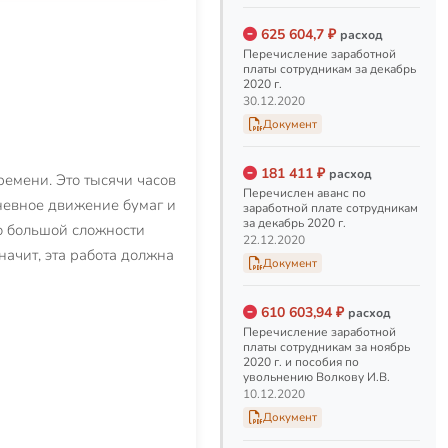
при рождении ребенка
Игорю Волкову
625 604,7 ₽
расход
Перечисление заработной
02.11.2020
платы сотрудникам за декабрь
2020 г.
Аванс за октябрь 2020 г.
30.12.2020
Документ
Перечислен аванс по
заработной плате
сотрудникам за октябрь
181 411 ₽
расход
2020 г.
ремени. Это тысячи часов
Перечислен аванс по
21.10.2020
дневное движение бумаг и
заработной плате сотрудникам
за декабрь 2020 г.
то большой сложности
22.12.2020
Перечисление зарплаты
начит, эта работа должна
Документ
координатору
итальянского отделения
фонда
610 603,94 ₽
расход
Перечислена заработная
Перечисление заработной
плата за сентябрь 2020 г.
платы сотрудникам за ноябрь
координатору итальянского
2020 г. и пособия по
увольнению Волкову И.В.
отделения фонда
10.12.2020
08.10.2020
Документ