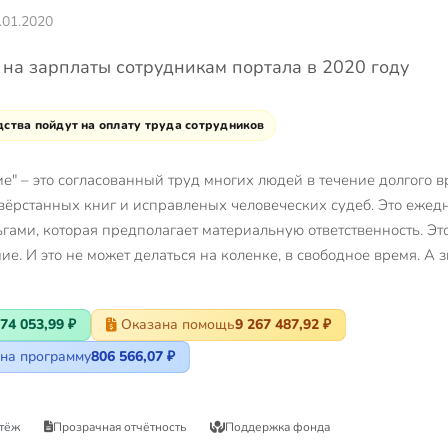
.01.2020
 на зарплаты сотрудникам портала в 2020 году
ства пойдут на оплату труда сотрудников
е" – это согласованный труд многих людей в течение долгого в
свёрстанных книг и исправленых человеческих судеб. Это еже
ньгами, которая предполагает материальную ответственность. Э
е. И это не может делаться на коленке, в свободное время. А з
74 053,99 ₽
Оказана помощь
9 267 487,92 ₽
на программу
806 566,07 ₽
тёж
Прозрачная отчётность
Поддержка фонда