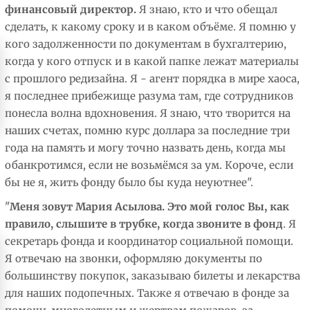
финансовый директор.
Я знаю, кто и что обещал
сделать, к какому сроку и в каком объёме. Я помню у
кого задолженности по документам в бухгалтерию,
когда у кого отпуск и в какой папке лежат материалы
с прошлого редизайна. Я - агент порядка в мире хаоса,
я последнее прибежище разума там, где сотрудников
понесла волна вдохновения. Я знаю, что творится на
наших счетах, помню курс доллара за последние три
года на память и могу точно назвать день, когда мы
обанкротимся, если не возьмёмся за ум. Короче, если
бы не я, жить фонду было бы куда неуютнее".
"
Меня зовут Мария Асылова. Это мой голос Вы, как
правило, слышите в трубке, когда звоните в фонд
. Я
секретарь фонда и координатор социальной помощи.
Я отвечаю на звонки, оформляю документы по
большинству покупок, заказываю билеты и лекарства
для наших подопечных. Также я отвечаю в фонде за