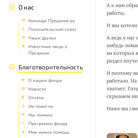
А к нам обр
О нас
работы.
Команда Предание.ру
И мы хотели 
Попечительский совет
А ведь у нас
Наши друзья
нибудь ломае
Известные люди о
на которых в
Предании
раздел изуч
Благотворительность
И поэтому м
О нашем фонде
работало. На
хватает. Раз
Новости
скрываем нич
Отчёты
Им помогли
Ниже вы смо
Мы помним
Программы фонда
Мне нужна помощь