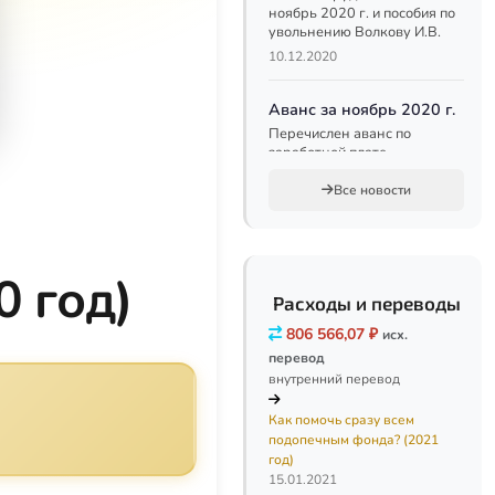
ноябрь 2020 г. и пособия по
увольнению Волкову И.В.
10.12.2020
Аванс за ноябрь 2020 г.
Перечислен аванс по
заработной плате
сотрудникам за ноябрь 2020
г.
Все новости
23.11.2020
Заработная плата за
 год)
октябрь 2020 г.
Расходы и переводы
Перечисление заработной
платы сотрудникам за
806 566,07 ₽
исх.
октябрь 2020 г.
перевод
06.11.2020
внутренний перевод
Как помочь сразу всем
Пособие при рождении
подопечным фонда? (2021
ребенка Игорю Волкову
год)
Перечислено
15.01.2021
единовременное пособие