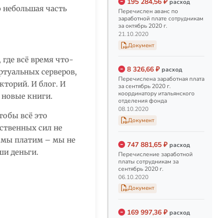
195 284,56 ₽
расход
 небольшая часть
Перечислен аванс по
Аванс за август 2020 г.
заработной плате сотрудникам
Перечислен аванс по
за октябрь 2020 г.
заработной плате
21.10.2020
сотрудникам за август 2020
Документ
г.
 где всё время что-
21.08.2020
8 326,66 ₽
расход
ртуальных серверов,
Перечислена заработная плата
Заработная плата за
кторий. И блог. И
за сентябрь 2020 г.
июль 2020 г.
координатору итальянского
 новые книги.
отделения фонда
Перечисление заработной
08.10.2020
платы сотрудникам за июль
тобы всё это
2020 г.
Документ
бственных сил не
07.08.2020
о мы платим – мы не
747 881,65 ₽
расход
ши деньги.
Аванс за июль 2020 г.
Перечисление заработной
платы сотрудникам за
Перечислен аванс по
сентябрь 2020 г.
заработной плате
06.10.2020
сотрудникам за июль 2020 г.
Документ
21.07.2020
169 997,36 ₽
расход
Перечисление зарплаты