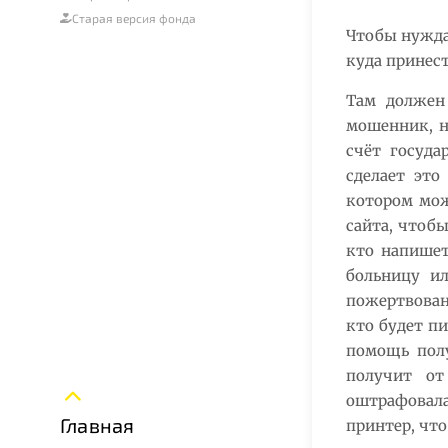
Старая версия фонда
Чтобы нужда
куда принес
Там должен
мошенник, н
счёт госуда
сделает это
котором мож
сайта, чтоб
кто напишет
больницу ил
пожертвован
кто будет пи
помощь полу
получит от
оштрафовал
Главная
принтер, что