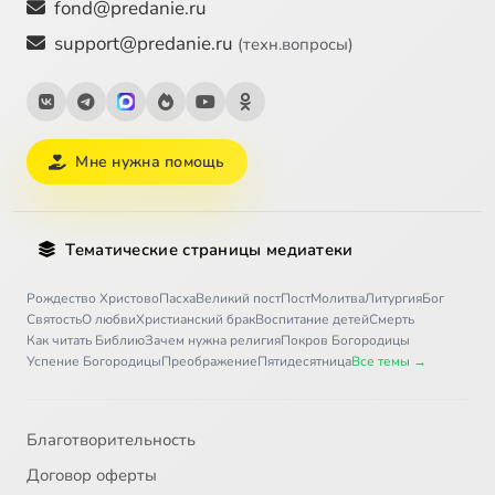
fond@predanie.ru
support@predanie.ru
(техн.вопросы)
Мне нужна помощь
Тематические страницы медиатеки
Рождество Христово
Пасха
Великий пост
Пост
Молитва
Литургия
Бог
Святость
О любви
Христианский брак
Воспитание детей
Смерть
Как читать Библию
Зачем нужна религия
Покров Богородицы
Успение Богородицы
Преображение
Пятидесятница
Все темы →
Благотворительность
Договор оферты