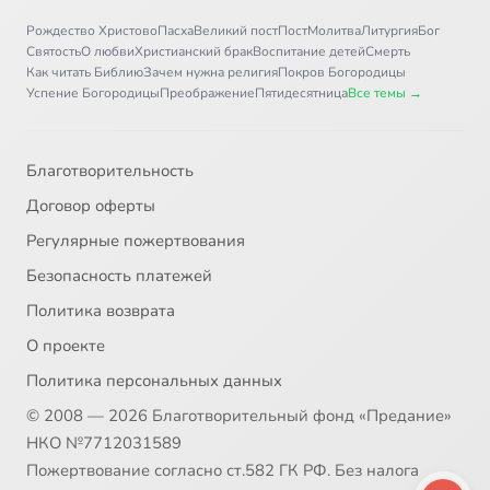
Рождество Христово
Пасха
Великий пост
Пост
Молитва
Литургия
Бог
Святость
О любви
Христианский брак
Воспитание детей
Смерть
Как читать Библию
Зачем нужна религия
Покров Богородицы
Успение Богородицы
Преображение
Пятидесятница
Все темы →
Благотворительность
Договор оферты
Регулярные пожертвования
Безопасность платежей
Политика возврата
О проекте
Политика персональных данных
© 2008 — 2026 Благотворительный фонд «Предание»
НКО №7712031589
Пожертвование согласно ст.582 ГК РФ. Без налога