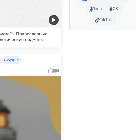
Дзен
OK
TikTok
ристе?!» Православные
ологические подмены
Аудио