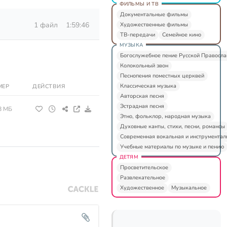
ФИЛЬМЫ И ТВ
Документальные фильмы
1 файл
1:59:46
Художественные фильмы
ТВ-передачи
Семейное кино
МУЗЫКА
Богослужебное пение Русской Правосл
Колокольный звон
Песнопения поместных церквей
Классическая музыка
МЕР
ДЕЙСТВИЯ
Авторская песня
Эстрадная песня
8 МБ
Этно, фольклор, народная музыка
Духовные канты, стихи, песни, романсы
Современная вокальная и инструментал
Учебные материалы по музыке и пению
ДЕТЯМ
Просветительское
Развлекательное
Художественное
Музыкальное