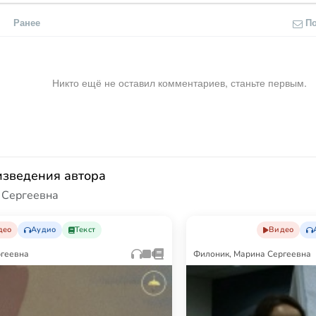
Ранее
П
Никто ещё не оставил комментариев, станьте первым.
изведения автора
 Сергеевна
део
Аудио
Текст
Видео
ргеевна
Филоник, Марина Сергеевна