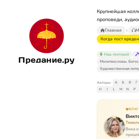
Крупнейшая колле
проповеди, аудио
Главная
М
Когда пост вреден
Наш лекторий
Предание.ру
Молитвословы. Богос
Художественная лите
Авторы:
А
Б
В
Г
H
I
L
M
N
P
БЛА
Викт
Тяжел
Вика и
пришло