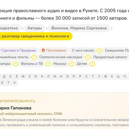
кция православного аудио и видео в Рунете. С 2005 года 
книги и фильмы — более 30 000 записей от 1500 авторов.
едиатека
Авторы
Филоник, Марина Сергеевна
: разговор священника и психолога
Сделано в Предании
Популярное
С чего начать
Священное П
лужебные тексты
Святоотеческое наследие
Предметный каталог
ратура
Фильмы и ТВ
Музыка
Детям
Д
Е
Ё
Ж
З
И
К
Л
М
Н
О
П
Р
С
Т
У
Ф
Х
Ц
Ч
S
T
V
ГОТВОРИТЕЛЬНОСТЬ
ория Гапонова
ый нейромышечный сколиоз, СМА
з Зеленограда узнала о своей болезни уже будучи в сознательном возрас
сь привыкать к инвалидной коляске и сильнейшему сколиозу, постоянн