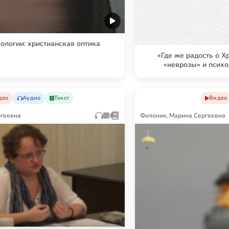
ологии: христианская оптика
«Где же радость о Х
«неврозы» и псих
део
Аудио
Текст
Видео
ргеевна
Филоник, Марина Сергеевна