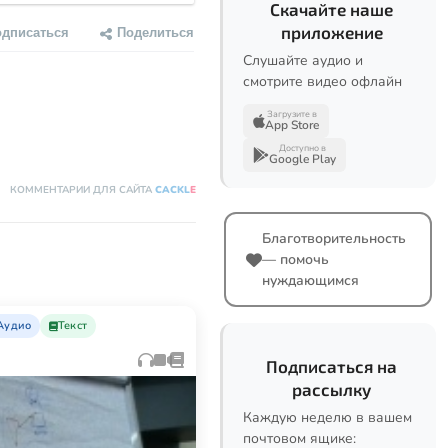
Скачайте наше
приложение
одписаться
Поделиться
Слушайте аудио и
смотрите видео офлайн
Загрузите в
App Store
Доступно в
Google Play
КОММЕНТАРИИ ДЛЯ САЙТА
CACKL
E
Благотворительность
— помочь
нуждающимся
Аудио
Текст
Подписаться на
рассылку
Каждую неделю в вашем
почтовом ящике: