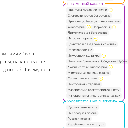
ПРЕДМЕТНЫЙ КАТАЛОГ
Практика духовной жизни
Систематическое богословие
Проповеди, беседы
Апологетика
Философия
Патрология
Литургическое богословие
История Церкви
Единство и разделения христиан
Религиоведение
 нам самим было
Искусство и культура
осы, на которые нет
Политика. Экономика. Общество. Публи
Жития святых, биографии
ред поста? Почему пост
Мемуары, дневники, письма
Семья и воспитание
Психология и терапия
Материалы о благотворительности
Материалы на иностранных языках
ХУДОЖЕСТВЕННАЯ ЛИТЕРАТУРА
Русская литература
Переводная поэзия
Русская поэзия
Зарубежная литература