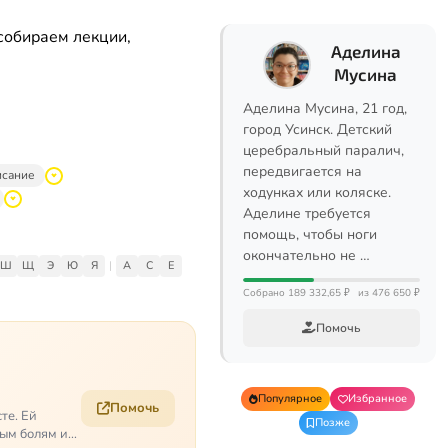
собираем лекции,
Аделина
Мусина
Аделина Мусина, 21 год,
город Усинск. Детский
церебральный паралич,
передвигается на
исание
ходунках или коляске.
Аделине требуется
помощь, чтобы ноги
окончательно не …
Ш
Щ
Э
Ю
Я
|
A
C
E
Собрано 189 332,65 ₽
из 476 650 ₽
Помочь
Популярное
Избранное
Помочь
те. Ей
Позже
ым болям и