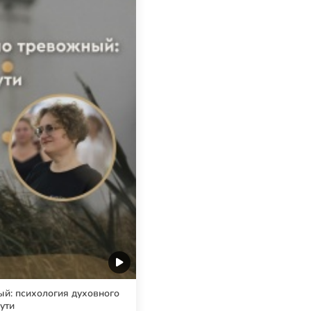
й: психология духовного
ути