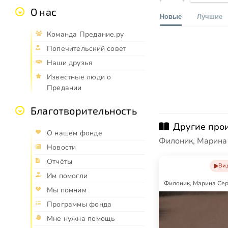
О нас
Новые
Лучшие
Команда Предание.ру
Попечительский совет
Наши друзья
Известные люди о
Предании
Благотворительность
Другие про
О нашем фонде
Филоник, Марина
Новости
Отчёты
Ви
Им помогли
Филоник, Марина Се
Мы помним
Программы фонда
Мне нужна помощь