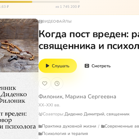
щей беспом…
,63 ₽
из 1 745 200 ₽
ВИДЕОФАЙЛЫ
Когда пост вреден: 
священника и психо
Слушать
Смотреть
Филоник, Марина Сергеевна
XX–XXI вв.
Соавторы:
Диденко Димитрий, священник
Практика духовной жизни
Современные ав
/
Психология и терапия