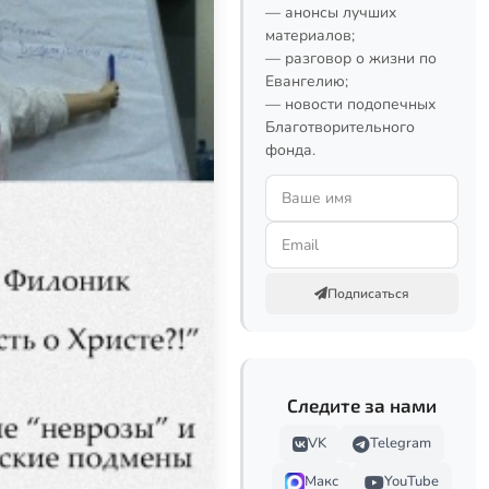
— анонсы лучших
материалов;
— разговор о жизни по
Евангелию;
— новости подопечных
Благотворительного
фонда.
Подписаться
Следите за нами
VK
Telegram
Макс
YouTube