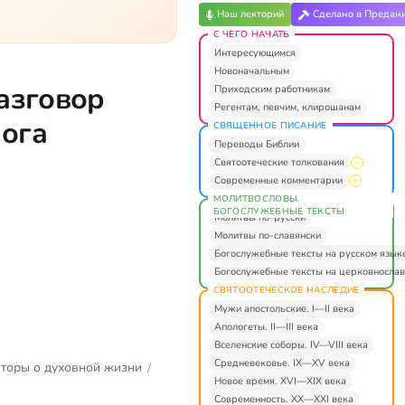
Наш лекторий
Сделано в Предан
С ЧЕГО НАЧАТЬ
Интересующимся
Новоначальным
разговор
Приходским работникам
Регентам, певчим, клирошанам
лога
СВЯЩЕННОЕ ПИСАНИЕ
Переводы Библии
Святоотеческие толкования
Современные комментарии
МОЛИТВОСЛОВЫ.
БОГОСЛУЖЕБНЫЕ ТЕКСТЫ
Молитвы по-русски
Молитвы по-славянски
Богослужебные тексты на русском язык
Богослужебные тексты на церковнослав
СВЯТООТЕЧЕСКОЕ НАСЛЕДИЕ
Мужи апостольские. I—II века
Апологеты. II—III века
Вселенские соборы. IV—VIII века
Средневековье. IX—XV века
торы о духовной жизни
/
Новое время. XVI—XIX века
Современность. XX—XXI века