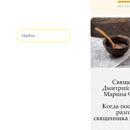
расту
862 423