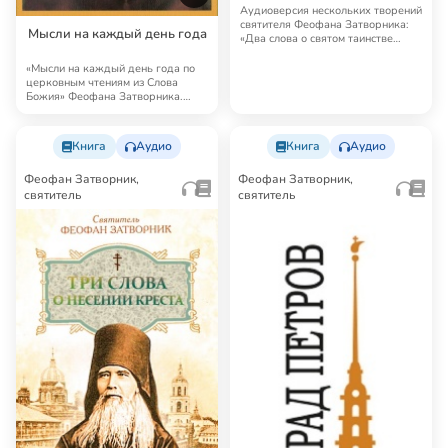
поучения
Аудиоверсия нескольких творений
святителя Феофана Затворника:
Мысли на каждый день года
«Два слова о святом таинстве
крещения»…
«Мысли на каждый день года по
церковным чтениям из Слова
Божия» Феофана Затворника.
День за днем свя…
Книга
Аудио
Книга
Аудио
Феофан Затворник,
Феофан Затворник,
святитель
святитель