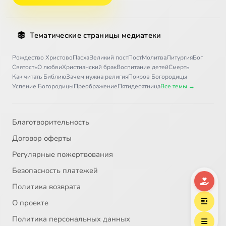
Тематические страницы медиатеки
Рождество Христово
Пасха
Великий пост
Пост
Молитва
Литургия
Бог
Святость
О любви
Христианский брак
Воспитание детей
Смерть
Как читать Библию
Зачем нужна религия
Покров Богородицы
Успение Богородицы
Преображение
Пятидесятница
Все темы →
Благотворительность
Договор оферты
Регулярные пожертвования
Безопасность платежей
Политика возврата
О проекте
Политика персональных данных