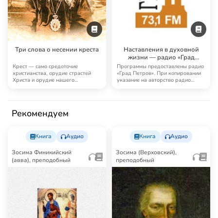
Три слова о несении креста
Наставления в духовной
жизни — радио «Град
Петров»
Крест — само средоточие
Программы предоставлены радио
христианства, орудие страстей
«Град Петров». При копировании
Христа и орудие нашего
указание на авторство радио
спасения… Феофан Затвор…
«Град Петро…
Рекомендуем
Книга
Аудио
Книга
Аудио
Зосима Финикийский
Зосима (Верховский),
(авва), преподобный
преподобный