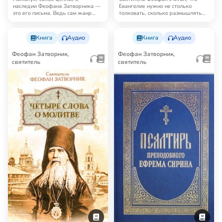
наследии Феофана Затворника —
Евангелие нужно не столько
это его письма. Ведь сам жанр
толковать, сколько размышлять
письма предполаг…
над ним. Плодо…
Книга
Аудио
Книга
Аудио
Феофан Затворник,
Феофан Затворник,
святитель
святитель