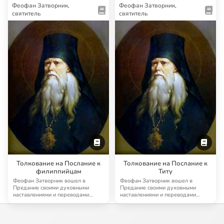
Феофан Затворник,
Феофан Затворник,
святитель
святитель
Толкование на Послание к
Толкование на Послание к
филиппийцам
Титу
Феофан Затворник вошел в
Феофан Затворник вошел в
Предание своими духовными
Предание своими духовными
наставлениями и переводами
наставлениями и переводами
древнехристианской аск…
древнехристианской аск…