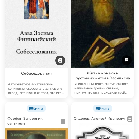
Житие монаха и
Собеседования
пустынножителя Василиска
Уникальный текст. Житие святого,
Авторитетное аскетическое
написанное другим святым,
сочинение (скорее, это запись его
притом что они проходили свой
бесед), что видно из того, что его
аскетически…
фрагм…
Книга
Книга
Феофан Затворник,
Сидоров, Алексей Иванович
святитель