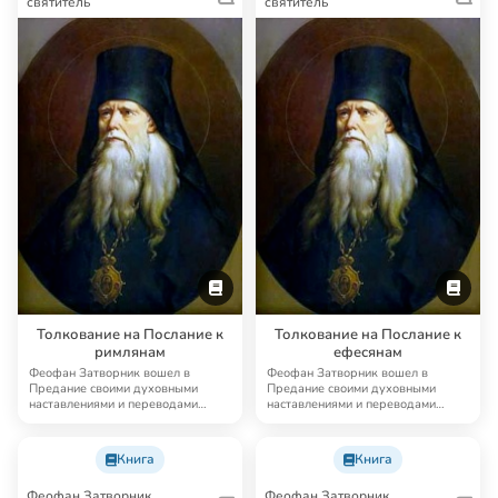
святитель
святитель
Толкование на Послание к
Толкование на Послание к
римлянам
ефесянам
Феофан Затворник вошел в
Феофан Затворник вошел в
Предание своими духовными
Предание своими духовными
наставлениями и переводами
наставлениями и переводами
древнехристианской аск…
древнехристианской аск…
Книга
Книга
Феофан Затворник,
Феофан Затворник,