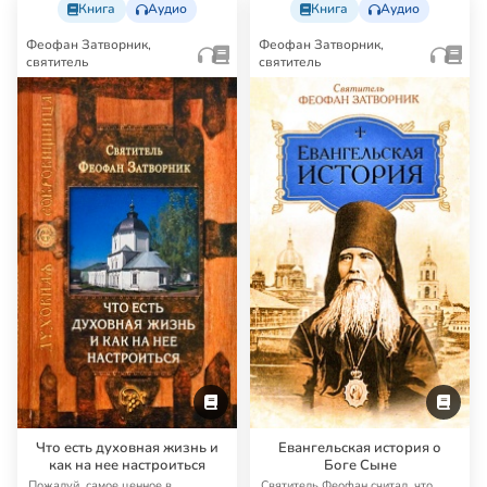
Книга
Аудио
Книга
Аудио
Феофан Затворник,
Феофан Затворник,
святитель
святитель
Что есть духовная жизнь и
Евангельская история о
как на нее настроиться
Боге Сыне
Пожалуй, самое ценное в
Святитель Феофан считал, что