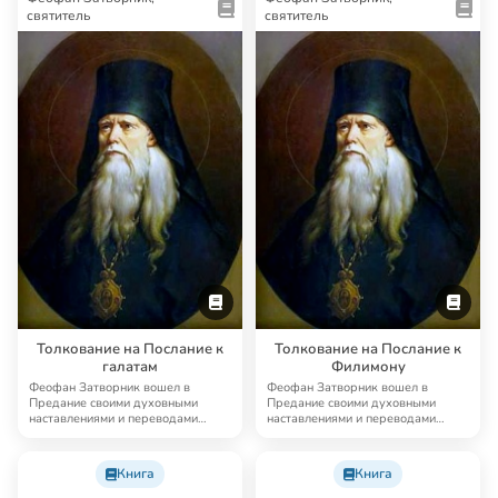
святитель
святитель
Толкование на Послание к
Толкование на Послание к
галатам
Филимону
Феофан Затворник вошел в
Феофан Затворник вошел в
Предание своими духовными
Предание своими духовными
наставлениями и переводами
наставлениями и переводами
древнехристианской аск…
древнехристианской аск…
Книга
Книга