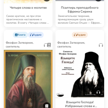
Четыре слова о молитве
Псалтирь преподобного
Ефрема Сирина
Самое краткое, но при этом
Замечательное творение,
практическое наставление о
принадлежащие сразу двум
молитве. В книгу «Четыре слова о
великим Святым Отцам — Ефрему
молитве» Феоф…
Сирину (как автору те…
Книга
Аудио
Аудио
Феофан Затворник,
Феофан Затворник,
святитель
святитель
Взыщите Господа!
Избранные слова и