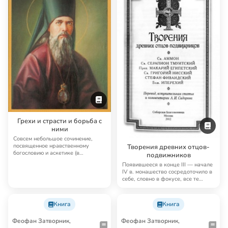
Грехи и страсти и борьба с
ними
Совсем небольшое сочинение,
посвященное нравственному
Творения древних отцов-
богословию и аскетике (в
подвижников
практическом ключе)
Появившееся в конце III — начале
IV в. монашество сосредоточило в
себе, словно в фокусе, все те
аске…
Книга
Книга
Феофан Затворник,
Феофан Затворник,