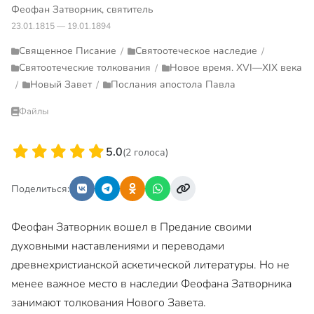
Феофан Затворник, святитель
23.01.1815 — 19.01.1894
Священное Писание
Святоотеческое наследие
/
/
Святоотеческие толкования
Новое время. XVI—XIX века
/
Новый Завет
Послания апостола Павла
/
/
Файлы
5.0
(2 голоса)
Поделиться:
Феофан Затворник вошел в Предание своими
духовными наставлениями и переводами
древнехристианской аскетической литературы. Но не
менее важное место в наследии Феофана Затворника
занимают толкования Нового Завета.