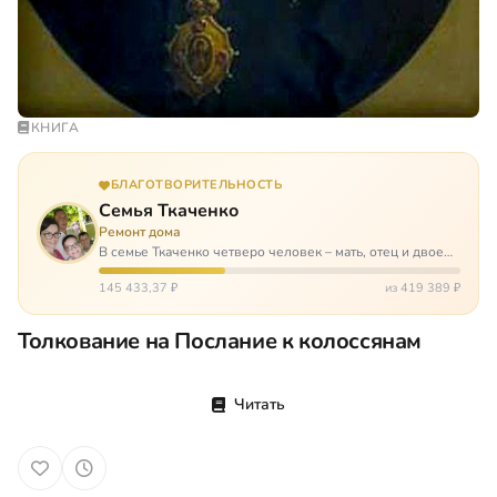
КНИГА
БЛАГОТВОРИТЕЛЬНОСТЬ
Семья Ткаченко
Ремонт дома
В семье Ткаченко четверо человек – мать, отец и двое
сыновей. И это семья – крепость. У них столько проблем
и бед, что хватило бы на много семей. Трое из четверых
145 433,37 ₽
из 419 389 ₽
– тяжело больны.…
Толкование на Послание к колоссянам
Читать