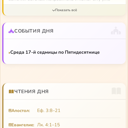
после тридцати изучить богословие, затем
представил его патриарху Александрии. И старый
патриарх привязался к Нектарию, рукоположил его
во священники, в епископы, затем сделал его
СОБЫТИЯ ДНЯ
митрополитом Пентапольским и назначил своим
преемником. Но почти тотчас после этого все
разбивается вдребезги. Из-за какой-то интриги,
Среда 17-й седмицы по Пятидесятнице
так и не выплывшей на поверхность, патриарх
изгоняет Нектария, даже не пожелав его
выслушать. Вернувшись в Грецию, оказавшись
мишенью всякого рода поношений, этот
смещенный епископ так и остался в весьма
ЧТЕНИЯ ДНЯ
странной, по церковным понятиям, ситуации.
Однако он все приемлет безропотно. Приближаясь
к пятидесяти годам, он получает скромные
Еф. 3:8–21
Апостол:
деревенские приходы. Однако свидетельства в его
пользу доходят в конце концов и до Египта. Ему
Лк. 4:1–15
Евангелие:
предлагают руководство богословской школой в