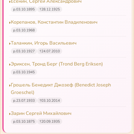
Есенин, Сергей Александрович
р.
03.10.1895
†
28.12.1925
Корепанов, Константин Владиленович
р.
03.10.1968
Таланкин, Игорь Васильевич
р.
03.10.1927
†
24.07.2010
Эриксен, Тронд Берг (Trond Berg Eriksen)
р.
03.10.1945
Грошель Бенедикт Джозеф (Benedict Joseph
Groeschel)
р.
23.07.1933
†
03.10.2014
Зарин Сергей Михайлович
р.
03.10.1875
†
20.09.1935