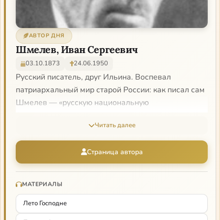
АВТОР ДНЯ
Шмелев, Иван Сергеевич
03.10.1873
24.06.1950
Русский писатель, друг Ильина. Воспевал
патриархальный мир старой России: как писал сам
Шмелев — «русскую национальную
религиозность». Шмелев как литератор осознанно
Читать далее
архаичен, строго ориентирован на традиции
русской литературы XIX в. Будучи в русской
Страница автора
эмиграции, сформулировал свою цель как
«оправдание России». «Чувство любви к Богу», —
так определил центр шмелевского творчества
МАТЕРИАЛЫ
Ильин.
Лето Господне
О нем: