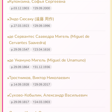
своего философского познания. Это соединение
Куломзина, Софья Сергеевна
глубокого мистицизма и проникнутой им веры,
р.
03.12.1903
†
29.09.2000
критического — почти скептического — идеализма
Эндо Сюсаку (遠藤 周作)
и строго научного мышления представляют ту
р.
27.03.1923
†
29.09.1996
удивительную загадку, какую дает жизнь этого
замечательного русского человека».
де Сервантес Сааведра Мигель (Miguel de
Cervantes Saavedra)
Брат Трубецкого, Евгений, говорил после его
смерти: «Он принадлежал к числу тех, которые
р.
29.09.1547
†
23.04.1616
учат не только словом, но жизнью и самою своею
де Унамуно Мигель (Miguel de Unamuno)
смертью. Он, проповедник бессмертия*, учил, что
р.
29.09.1864
†
31.12.1936
смысл жизни раскрывается за гробом, что этот
смысл заключается в тех ценностях, которые
Тростников, Виктор Николаевич
переживают личность и будут существовать, когда
р.
14.09.1928
†
29.09.2017
наши кости истлеют. И действительно, за его
гробом этот смысл раскрылся многим. Я говорю
Сухово-Кобылин, Александр Васильевич
многим, но не всем, потому что современники
р.
29.09.1817
†
24.03.1903
поняли его односторонне. На венках, которые