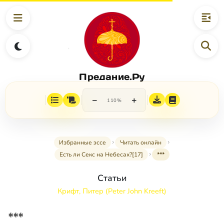
Предание.Ру
−
+
110%
Избранные эссе
Читать онлайн
Есть ли Секс на Небесах?[17]
***
Статьи
Крифт, Питер (Peter John Kreeft)
***