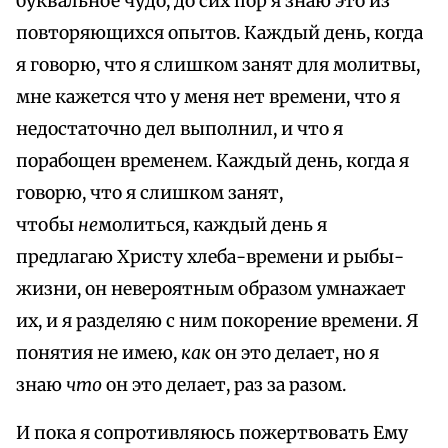
буквальное чудо, до сих пор я знаю это из
повторяющихся опытов. Каждый день, когда
я говорю, что я слишком занят для молитвы,
мне кажется что у меня нет времени, что я
недостаточно дел выполнил, и что я
порабощен временем. Каждый день, когда я
говорю, что я слишком занят,
чтобы
не
молиться, каждый день я
предлагаю Христу хлеба-времени и рыбы-
жизни, он невероятным образом умнажает
их, и я разделяю с ним покорение времени. Я
понятия не имею,
как
он это делает, но я
знаю
что
он это делает, раз за разом.
И пока я сопротивляюсь пожертвовать Ему