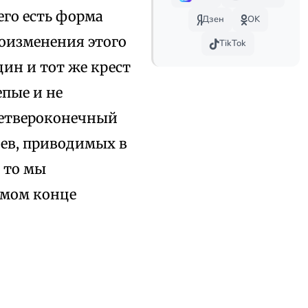
его есть форма
Дзен
OK
доизменения этого
TikTok
дин и тот же крест
епые и не
четвероконечный
цев, приводимых в
 то мы
амом конце