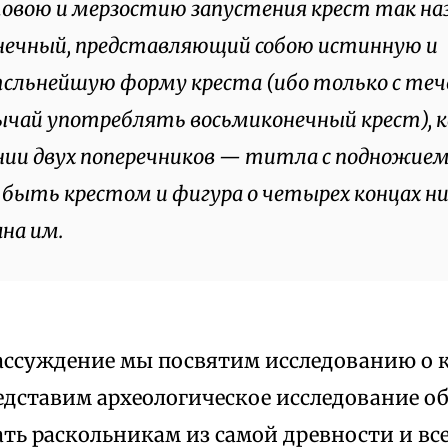
овою и мерзостию запустения крест так н
нечный, представляющий собою истинную и
сльнейшую форму креста (ибо только с теч
ычай употреблять восьмиконечный крест), к
ии двух поперечников — титла с подножием
быть крестом и фигура о четырех концах н
на им.
ассуждение мы посвятим исследованию о к
дставим археологическое исследование об 
ать раскольникам из самой древности и в