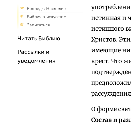
употребления
Колледж Наследие
истинная и ч
Библия в искусстве
Записаться
истинного ви
Читать Библию
Христов. Эти
имеющие ник
Рассылки и
уведомления
крест. Что 
подтвержден
предположил
рассуждения
О форме свят
Состав и ра