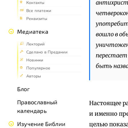
антихрист
Контакты
Все платежи
четвероко
Реквизиты
употребит
Медиатека
вошло в об
уничтожен
Лекторий
Сделано в Предании
перестает 
Новинки
быть назва
Популярное
Авторы
Блог
Православный
Настоящее р
календарь
и именно пре
Изучение Библии
целью показ