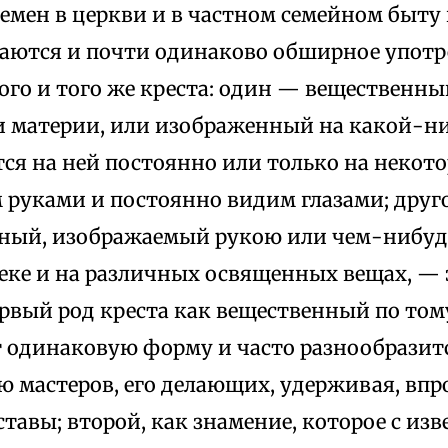
ремен в церкви и в частном семейном быту
чаются и почти одинаково обширное упот
ого и того же креста: один — вещественны
и материи, или изображенный на какой-ни
тся на ней постоянно или только на некот
м руками и постоянно видим глазами; дру
ный, изображаемый рукою или чем-нибудь
веке и на различных освященных вещах, — 
рвый род креста как вещественный по тому
т одинаковую форму и часто разнообразит
 мастеров, его делающих, удерживая, впр
тавы; второй, как знамение, которое с из