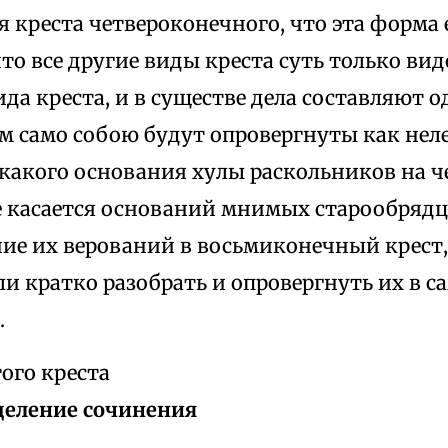
 креста четвероконечного, что эта форма 
то все другие виды креста суть только ви
да креста, и в существе дела составляют о
м само собою будут опровергнуты как нел
акого основания хулы раскольников на 
же касается оснований мнимых старообряд
ие их верований в восьмиконечный крест,
и кратко разобрать и опровергнуть их в с
.
ого креста
зделение сочинения