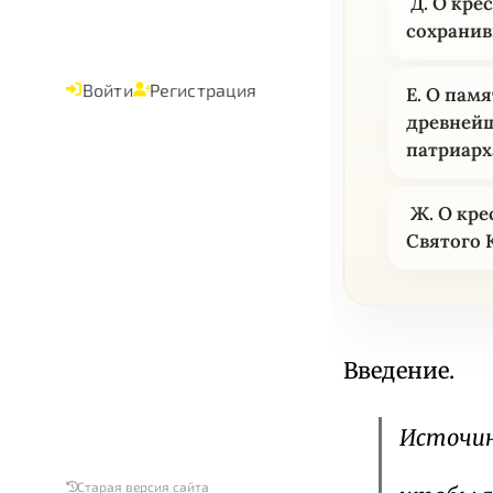
Д. О крес
сохранив
Войти
Регистрация
Е. О пам
древнейш
патриарх
Ж. О кре
Святого 
Введение.
Источин
Старая версия сайта