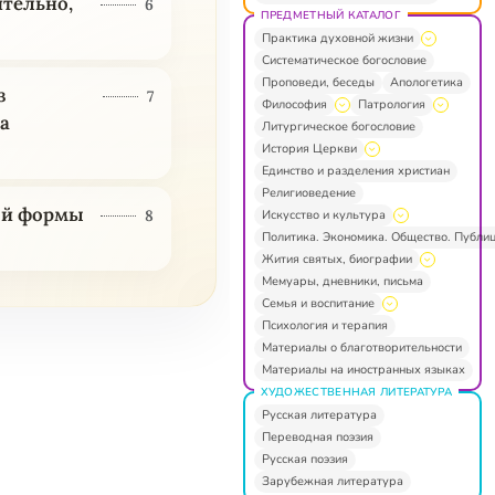
ительно,
6
ПРЕДМЕТНЫЙ КАТАЛОГ
Практика духовной жизни
Систематическое богословие
Проповеди, беседы
Апологетика
з
7
Философия
Патрология
а
Литургическое богословие
История Церкви
Единство и разделения христиан
Религиоведение
ой формы
8
Искусство и культура
Политика. Экономика. Общество. Публи
Жития святых, биографии
Мемуары, дневники, письма
Семья и воспитание
Психология и терапия
Материалы о благотворительности
Материалы на иностранных языках
ХУДОЖЕСТВЕННАЯ ЛИТЕРАТУРА
Русская литература
Переводная поэзия
Русская поэзия
Зарубежная литература