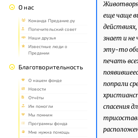
Животворящ
О нас
еще чаще в
Команда Предание.ру
действиях,
Попечительский совет
знает и не
Наши друзья
Известные люди о
эту-то об
Предании
печать все
Благотворительность
появившеес
О нашем фонде
попрали сре
Новости
христианст
Отчёты
спасения д
Им помогли
Мы помним
трисоставн
Программы фонда
расположе
Мне нужна помощь