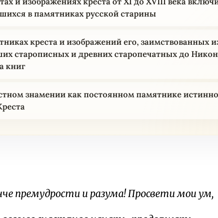
тах и изображениях креста от XI до XVIII века включ
шихся в памятниках русской старины
ятниках креста и изображений его, заимствованных и
их старописных и древних старопечатных до Никон
а книг
стном знамении как постоянном памятнике истинн
Креста
че премудрости и разума! Просвети мои ум,