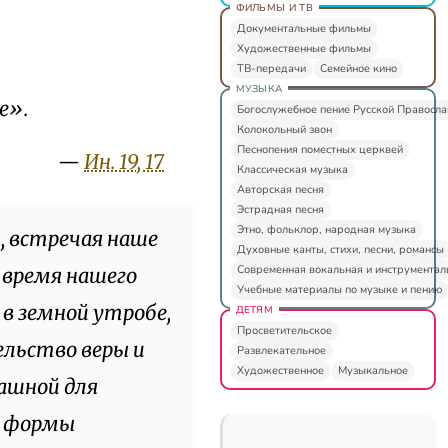
ФИЛЬМЫ И ТВ
Документальные фильмы
Художественные фильмы
ТВ-передачи
Семейное кино
МУЗЫКА
е».
Богослужебное пение Русской Правосл
Колокольный звон
Песнопения поместных церквей
—
Ин. 19, 17
Классическая музыка
Авторская песня
Эстрадная песня
Этно, фольклор, народная музыка
, встречая наше
Духовные канты, стихи, песни, романсы
Современная вокальная и инструментал
 время нашего
Учебные материалы по музыке и пению
в земной утробе,
ДЕТЯМ
Просветительское
ельство веры и
Развлекательное
Художественное
Музыкальное
ашной для
й формы