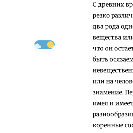
С древних в
резко разли
два рода одн
вещества ил
что он остае
быть осязае
невеществен
или на чело
знамение. Пе
имел и имее
разнообразию
коренные сос