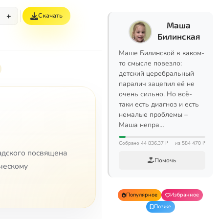
+
Скачать
Маша
Билинская
Маше Билинской в каком-
то смысле повезло:
детский церебральный
паралич зацепил её не
очень сильно. Но всё-
таки есть диагноз и есть
немалые проблемы –
Маша непра…
Собрано 44 836,37 ₽
из 584 470 ₽
адского посвящена
Помочь
ческому
Популярное
Избранное
Позже