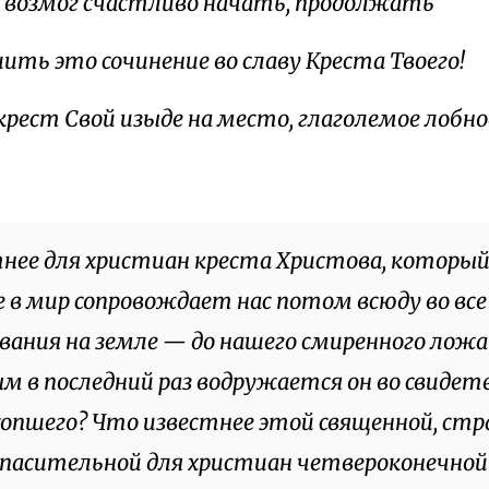
 возмог счастливо начать, продолжать
ить это сочинение во славу Креста Твоего!
крест Свой изыде на место, глаголемое лобно
нее для христиан креста Христова, который
 в мир сопровождает нас потом всюду во все
ания на земле — до нашего смиренного ложа 
м в последний раз водружается он во свидет
опшего? Что известнее этой священной, стр
спасительной для христиан четвероконечно