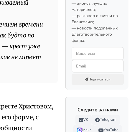
азываемый
— анонсы лучших
материалов;
— разговор о жизни по
Евангелию;
ением времени
— новости подопечных
Благотворительного
ак будто по
фонда.
 — крест уже
икак не может
Подписаться
ресте Христовом,
Следите за нами
его форме, с
VK
Telegram
сеобщности
Макс
YouTube