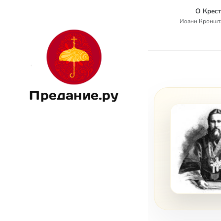
О Крес
Иоанн Кроншт
Предание.ру