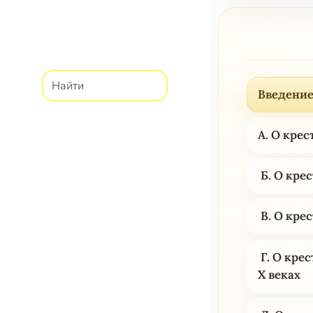
Введение
А. О кре
Б. О кре
В. О крес
Г. О крес
X веках