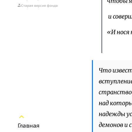
чтобы я
Старая версия фонда
и соверш
«И нося 
Что извест
вступление
странствов
над которы
надежды ус
демонов и 
Главная