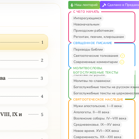
Наш лекторий
Сделано в Предан
С ЧЕГО НАЧАТЬ
Интересующимся
Новоначальным
Приходским работникам
Регентам, певчим, клирошанам
1
СВЯЩЕННОЕ ПИСАНИЕ
Переводы Библии
Святоотеческие толкования
2
Современные комментарии
МОЛИТВОСЛОВЫ.
БОГОСЛУЖЕБНЫЕ ТЕКСТЫ
Молитвы по-русски
тва
3
Молитвы по-славянски
Богослужебные тексты на русском язык
Богослужебные тексты на церковнослав
4
СВЯТООТЕЧЕСКОЕ НАСЛЕДИЕ
Мужи апостольские. I—II века
Апологеты. II—III века
III, IX и
5
Вселенские соборы. IV—VIII века
Средневековье. IX—XV века
Новое время. XVI—XIX века
Современность. XX—XXI века