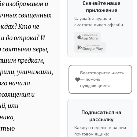
Скачайте наше
бе изображаем и
приложение
личных священных
Слушайте аудио и
смотрите видео офлайн
еждах? Кто не
Загрузите в
 и до отрока? И
App Store
Доступно в
 святыню веры,
Google Play
нашим предкам,
рили, уничижили,
Благотворительность
— помочь
ого начала
нуждающимся
освящения и
й, или
Подписаться на
ника,
рассылку
чатью
Каждую неделю в вашем
почтовом ящике: