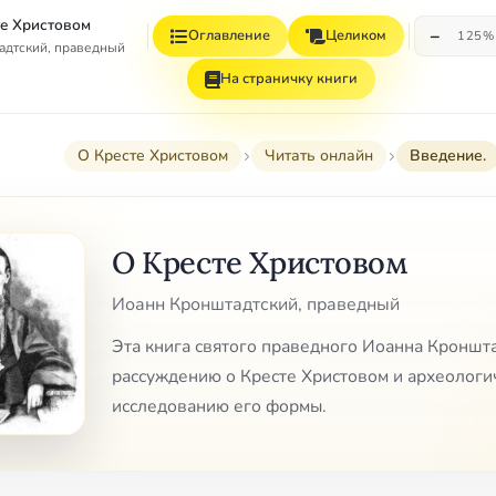
те Христовом
−
Оглавление
Целиком
125%
адтский, праведный
На страничку книги
О Кресте Христовом
Читать онлайн
Введение.
О Кресте Христовом
Иоанн Кронштадтский, праведный
Эта книга святого праведного Иоанна Кроншт
рассуждению о Кресте Христовом и археологи
исследованию его формы.