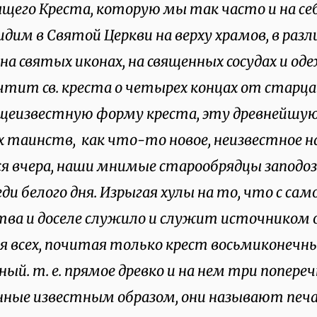
его Креста, которую мы так часто и на се
идим в Святой Церкви на верху храмов, в раз
 на святых иконах, на священных сосудах и од
 чтит св. креста о четырех концах от старца
щеизвестную форму креста, эту древнейшую
х таинств, как что-то новое, неизвестное 
я вчера, наши мнимые старообрядцы заподоз
ди белого дня. Изрыгая хулы на то, что с сам
ва и доселе служило и служит источником 
ля всех, почитая только крест восьмиконечны
ый. т. е. прямое древко и на нем три попереч
нные известным образом, они называют пе