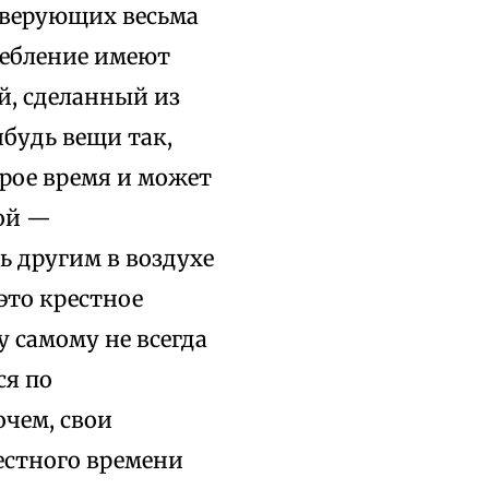
 верующих весьма
ребление имеют
й, сделанный из
будь вещи так,
орое время и может
гой —
 другим в воздухе
это крестное
 самому не всегда
ся по
очем, свои
вестного времени