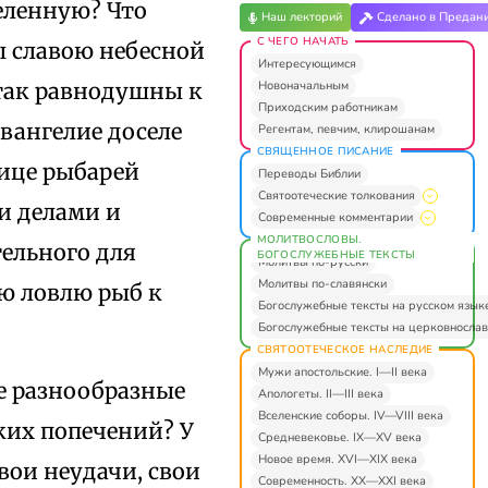
еленную? Что
Наш лекторий
Сделано в Предан
С ЧЕГО НАЧАТЬ
ы славою небесной
Интересующимся
Новоначальным
 так равнодушны к
Приходским работникам
вангелие доселе
Регентам, певчим, клирошанам
СВЯЩЕННОЕ ПИСАНИЕ
лице рыбарей
Переводы Библии
Святоотеческие толкования
и делами и
Современные комментарии
МОЛИТВОСЛОВЫ.
тельного для
БОГОСЛУЖЕБНЫЕ ТЕКСТЫ
Молитвы по-русски
Молитвы по-славянски
ую ловлю рыб к
Богослужебные тексты на русском язык
Богослужебные тексты на церковнослав
СВЯТООТЕЧЕСКОЕ НАСЛЕДИЕ
Мужи апостольские. I—II века
не разнообразные
Апологеты. II—III века
Вселенские соборы. IV—VIII века
ких попечений? У
Средневековье. IX—XV века
Новое время. XVI—XIX века
свои неудачи, свои
Современность. XX—XXI века