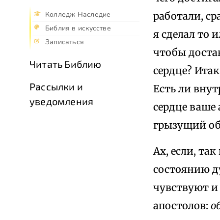
работали, ср
Колледж Наследие
Библия в искусстве
я сделал то 
Записаться
чтобы доста
Читать Библию
сердце? Итак
Рассылки и
Есть ли внут
уведомления
сердце ваше 
грызущий об
Ах, если, та
состоянию ду
чувствуют и 
апостолов:
о