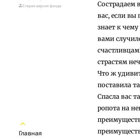
Сострадаем 
Старая версия фонда
вас, если вы
знает к чему
вами случило
счастливцами
страстям не
Что ж удивит
поставила та
Спасла вас 
ропота на не
преимуществ
преимущества
Главная