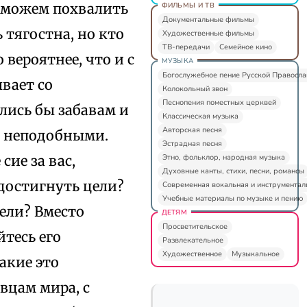
е можем похвалить
ФИЛЬМЫ И ТВ
Документальные фильмы
 тягостна, но кто
Художественные фильмы
ТВ-передачи
Семейное кино
 вероятнее, что и с
МУЗЫКА
Богослужебное пение Русской Правосл
вает со
Колокольный звон
Песнопения поместных церквей
ались бы забавам и
Классическая музыка
Авторская песня
и неподобными.
Эстрадная песня
Этно, фольклор, народная музыка
сие за вас,
Духовные канты, стихи, песни, романсы
 достигнуть цели?
Современная вокальная и инструментал
Учебные материалы по музыке и пению
ели? Вместо
ДЕТЯМ
Просветительское
тесь его
Развлекательное
Художественное
Музыкальное
акие это
вцам мира, с