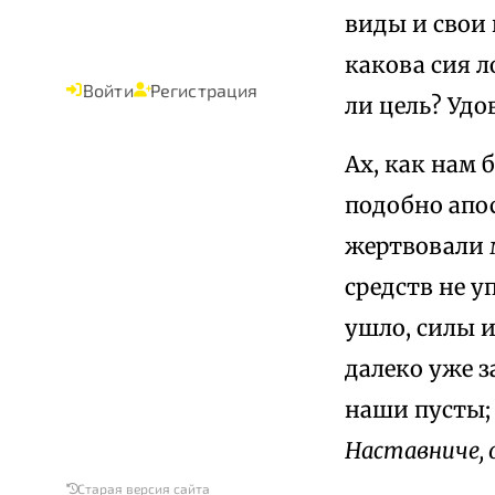
виды и свои 
какова сия л
Войти
Регистрация
ли цель? Удо
Ах, как нам 
подобно апо
жертвовали 
средств не уп
ушло, силы и
далеко уже з
наши пусты;
Наставниче, 
Старая версия сайта