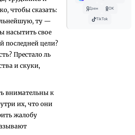
Дзен
OK
ко, чтобы сказать:
TikTok
дальнейшую, ту —
ы насытить свое
ей последней цели?
ть? Престало ль
ства и скуки,
ть внимательны к
утри их, что они
орить жалобу
азывают