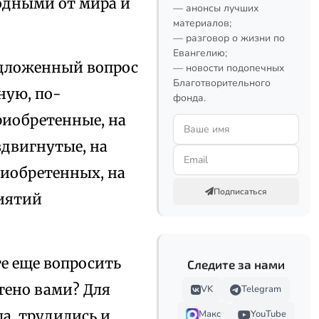
одными от мира и
— анонсы лучших
материалов;
— разговор о жизни по
Евангелию;
редложенный вопрос
— новости подопечных
Благотворительного
ную, по-
фонда.
риобретенные, на
здвигнутые, на
риобретенных, на
Подписаться
иятий
те еще вопросить
Следите за нами
етено вами? Для
VK
Telegram
а, трудились и
Макс
YouTube