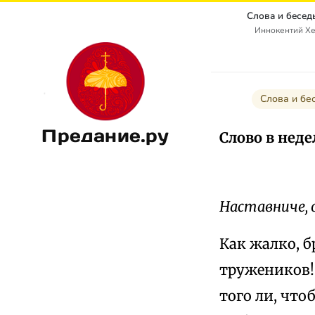
Слова и бесед
Иннокентий Хе
Слова и бе
Предание.ру
Слово в нед
Наставниче, 
Как жалко, 
тружеников! 
того ли, что