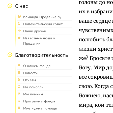
головы до но
О нас
их в избрани
Команда Предание.ру
ваше сердце
Попечительский совет
чувственных
Наши друзья
Известные люди о
полюбить бл
Предании
жизни христи
Благотворительность
же? Бросьте 
О нашем фонде
Богу. Мир до
Новости
все сокровищ
Отчёты
свою. Когда 
Им помогли
Мы помним
Божиею, нас
Программы фонда
мира, кои те
Мне нужна помощь