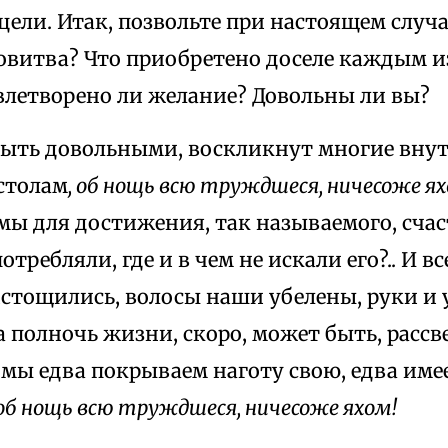
цели. Итак, позвольте при настоящем случа
овитва? Что приобретено доселе каждым и
влетворено ли желание? Довольны ли вы?
быть довольными, воскликнут многие внут
столам
, об нощь всю труждшеся, ничесоже я
мы для достижения, так называемого, счас
отребляли, где и в чем не искали его?.. И в
стощились, волосы наши убелены, руки и 
а полночь жизни, скоро, может быть, рассв
 мы едва покрываем наготу свою, едва име
об нощь всю труждшеся, ничесоже яхом!