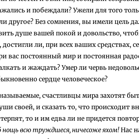
ажались и побеждали? Ужели для того толь
или другое? Без сомнения, вы имели цель 
вить душе вашей покой и довольство, чтоб
, достигли ли, при всех ваших средствах, с
ри вас постоянный мир и постоянная радос
алкать и жаждать? Умер ли червь недоволь
ыкновенно сердце человеческое?
к называемые, счастливцы мира захотят бы
ши своей, и сказать то, что происходит вн
терпят, то и им едва ли не придется повт
б нощь всю труждшеся, ничесоже яхом!
Нас н