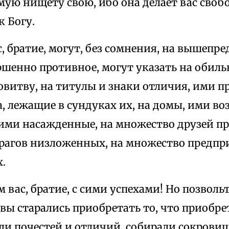
мую нищету свою, ибо она делает вас своб
 Богу.
с, братие, могут, без сомнения, на вышеп
ршенно противное, могут указать на обиль
овитву, на титулы и знаки отличия, ими п
, лежащие в сундуках их, на домы, ими во
 ими насажденные, на множество друзей п
рагов низложенных, на множество предпр
.
 вас, братие, с сими успехами! Но позволь
о вы старались приобретать то, что приобр
ли почестей и отличий, собирали сокровищ