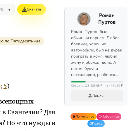
+
Скачать
5%
Роман
Пуртов
Роман Пуртов был
обычным парнем. Любил
-ю по Пятидесятнице
боевики, хорошие
автомобили, был не дурак
поиграть в комп, любил
жену и обожал дочь. А
потом, будучи
пассажиром, разбился…
; 5
)
Собрано 123 526,88 ₽
из 444 150 ₽
Помочь
х всенощных
я в Евангелии? Для
Популярное
Избранное
ам? Но что нужды в
Позже