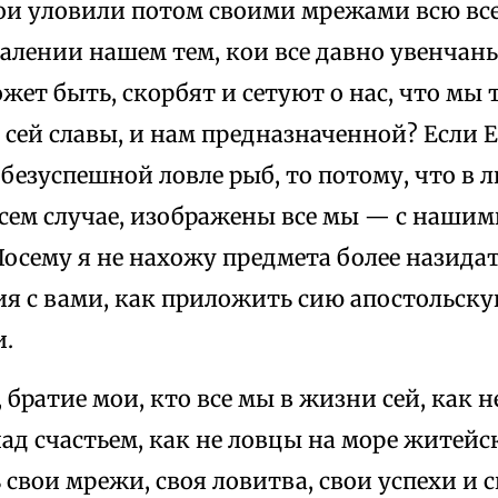
кои уловили потом своими мрежами всю вс
алении нашем тем, кои все давно увенчан
ожет быть, скорбят и сетуют о нас, что мы
сей славы, и нам предназначенной? Если Е
 безуспешной ловле рыб, то потому, что в 
 сем случае, изображены все мы — с нашим
осему я не нахожу предмета более назида
ия с вами, как приложить сию апостольск
.
, братие мои, кто все мы в жизни сей, как 
ад счастьем, как не ловцы на море житейс
 свои мрежи, своя ловитва, свои успехи и 