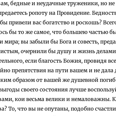
вам, бедные и неудачные труженики, но н
 предаетесь ропоту на Провидение. Бедность
 бы привели вас богатство и роскошь? Всего
сь бы то же самое, что большею частью бы
 мира; вы забыли бы Бога и совесть, пред
чистым, очернили бы душу и жизнь делам
ельного, если благость Божия, провидя все 
йно препятствия на пути вашем и не дала
таким образом от вашей же душевной погиб
выгоды своего состояния лучше воспользуй
ами, кои весьма велики и немаловажны. К
? То, что вы не опутаны, подобно счастли