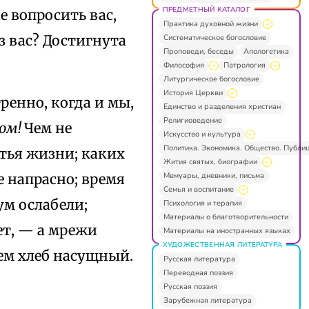
ПРЕДМЕТНЫЙ КАТАЛОГ
е вопросить вас,
Практика духовной жизни
з вас? Достигнута
Систематическое богословие
Проповеди, беседы
Апологетика
Философия
Патрология
Литургическое богословие
История Церкви
ренно, когда и мы,
Единство и разделения христиан
Религиоведение
хом!
Чем не
Искусство и культура
Политика. Экономика. Общество. Публи
тья жизни; каких
Жития святых, биографии
Мемуары, дневники, письма
се напрасно; время
Семья и воспитание
ум ослабели;
Психология и терапия
Материалы о благотворительности
ет, — а мрежи
Материалы на иностранных языках
ХУДОЖЕСТВЕННАЯ ЛИТЕРАТУРА
ем хлеб насущный.
Русская литература
Переводная поэзия
Русская поэзия
Зарубежная литература