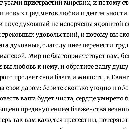
г узами пристрастий мирских; и потому с
и новых предметов любви и деятельности 
 и вкус духовный не испорчены ядовитой 
 греховных удовольствий, и потому вы ск
ага духовные, благодушнее перенести тру
анской. Мир не благоприятствует вам, беж
и вы любовь к нему, и обратите вашу душу 
рого продает свои блага и милости, а Еван
а свои даром: берите сколько угодно и о
совесть ваша будет чиста, сердце умирено 
ыщено предвкушением блаженства вечного,
перь так вам кажутся прелестны, потеряют 