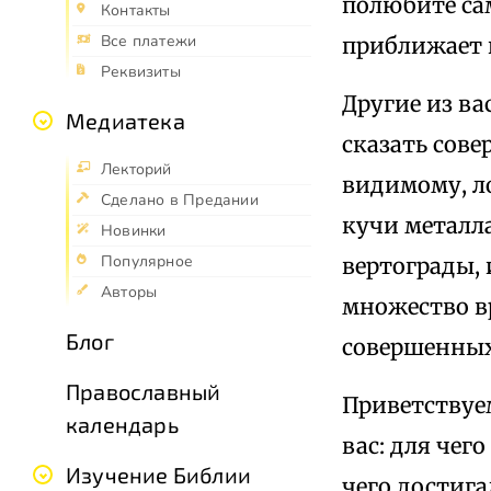
полюбите са
Контакты
Все платежи
приближает к
Реквизиты
Другие из ва
Медиатека
сказать сове
Лекторий
видимому, л
Сделано в Предании
кучи металла
Новинки
Популярное
вертограды,
Авторы
множество в
Блог
совершенных
Православный
Приветствуем
календарь
вас: для чег
Изучение Библии
чего достига