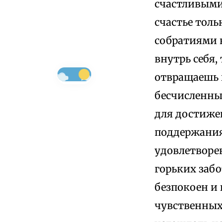
счастливыми,
счастье толь
собратиями н
внутрь себя,
отвращаешь в
бесчисленны
для достиже
поддержания 
удовлетворе
горьких заб
безпокоен и 
чувственных 