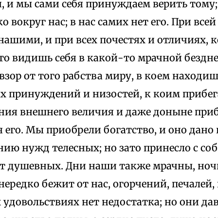
 и мы сами себя принуждаем верить тому; 
ко вокруг нас; в нас самих нет его. При все
ашими, и при всех почестях и отличиях, к
 то видишь себя в какой-то мрачной бездне
зор от того рабства миру, в коем находишь
х принуждений и низостей, к коим прибег
ния внешнего величия и даже доныне приб
его. Мы приобрели богатство, и оно дано 
нию нужд телесных; но зато принесло с со
от душевных. Дни наши также мрачны, ноч
нередко бежит от нас, огорчений, печалей,
удовольствиях нет недостатка; но они да