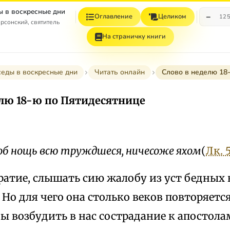
ы в воскресные дни
−
Оглавление
Целиком
12
рсонский, святитель
На страничку книги
седы в воскресные дни
Читать онлайн
Слово в неделю 18
елю 18-ю по Пятидесятнице
об нощь всю труждшеся, ничесоже яхом
(
Лк. 5
братие, слышать сию жалобу из уст бедны
Но для чего она столько веков повторяетс
бы возбудить в нас сострадание к апостол