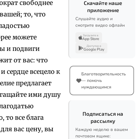
тократ свободнее
Скачайте наше
приложение
вашей; то, что
Слушайте аудио и
сладостью
смотрите видео офлайн
орее можете
Загрузите в
App Store
Доступно в
ды и подвиги
Google Play
ит от вас: что
и сердце всецело к
Благотворительность
— помочь
гелие предлагает
нуждающимся
богащайте ими душу
благодатью
Подписаться на
 то все блага
рассылку
для вас цену, вы
Каждую неделю в вашем
почтовом ящике: