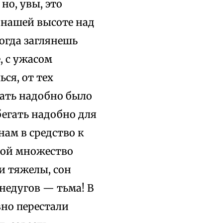
но, увы, это
й нашей высоте над
огда заглянешь
, с ужасом
ся, от тех
ать надобно было
егать надобно для
нам в средство к
бой множество
и тяжелы, сон
 недугов — тьма! В
вно перестали