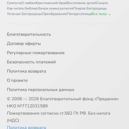
Святость
О любви
Христианский брак
Воспитание детей
Смерть
Как читать Библию
Зачем нужна религия
Покров Богородицы
Успение Богородицы
Преображение
Пятидесятница
Все темы →
Благотворительность
Договор оферты
Регулярные пожертвования
Безопасность платежей
Политика возврата
О проекте
Политика персональных данных
© 2008 — 2026 Благотворительный фонд «Предание»
НКО №7712031589
Пожертвование согласно ст.582 ГК РФ. Без налога
(НДС)
Политика возврата