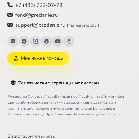
+7 (495) 722-92-79
fond@predanie.ru
support@predanie.ru
(техн.вопросы)
Мне нужна помощь
Тематические страницы медиатеки
Рождество Христово
Пасха
Великий пост
Пост
Молитва
Литургия
Бог
Святость
О любви
Христианский брак
Воспитание детей
Смерть
Как читать Библию
Зачем нужна религия
Покров Богородицы
Успение Богородицы
Преображение
Пятидесятница
Все темы →
Благотворительность