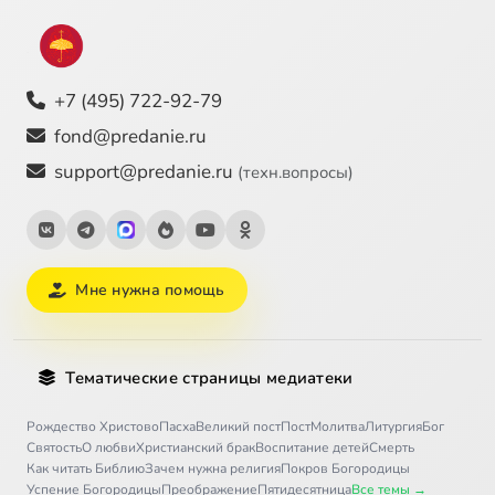
+7 (495) 722-92-79
fond@predanie.ru
support@predanie.ru
(техн.вопросы)
Мне нужна помощь
Тематические страницы медиатеки
Рождество Христово
Пасха
Великий пост
Пост
Молитва
Литургия
Бог
Святость
О любви
Христианский брак
Воспитание детей
Смерть
Как читать Библию
Зачем нужна религия
Покров Богородицы
Успение Богородицы
Преображение
Пятидесятница
Все темы →