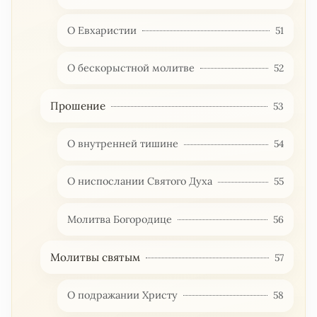
О Евхаристии
51
О бескорыстной молитве
52
Прошение
53
О внутренней тишине
54
О ниспослании Святого Духа
55
Молитва Богородице
56
Молитвы святым
57
О подражании Христу
58