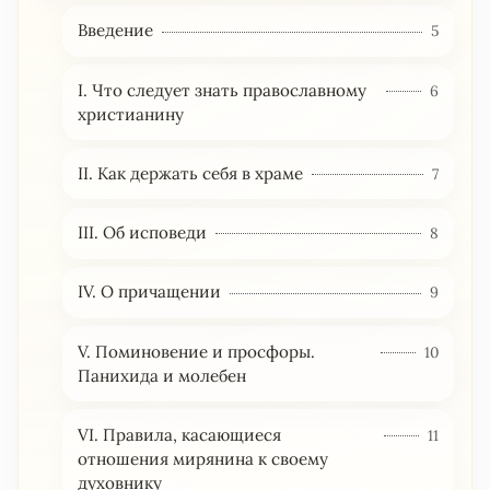
Введение
5
I. Что следует знать православному
6
христианину
II. Как держать себя в храме
7
III. Об исповеди
8
IV. О причащении
9
V. Поминовение и просфоры.
10
Панихида и молебен
VI. Правила, касающиеся
11
отношения мирянина к своему
духовнику