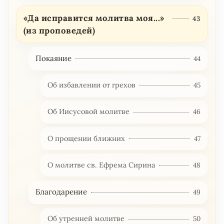
«Да исправится молитва моя...»
43
(из проповедей)
Покаяние
44
Об избавлении от грехов
45
Об Иисусовой молитве
46
О прощении ближних
47
О молитве св. Ефрема Сирина
48
Благодарение
49
Об утренней молитве
50