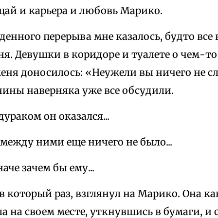
щай и карьера и любовь Марико.
денного перерыва мне казалось, будто все
ня. Девушки в коридоре и туалете о чем-то
меня доносилось: «Неужели вы ничего не с
чины наверняка уже все обсудили.
дураком он оказался...
, между ними еще ничего не было...
аче зачем бы ему...
 в который раз, взглянул на Марико. Она ка
а на своем месте, уткнувшись в бумаги, и 