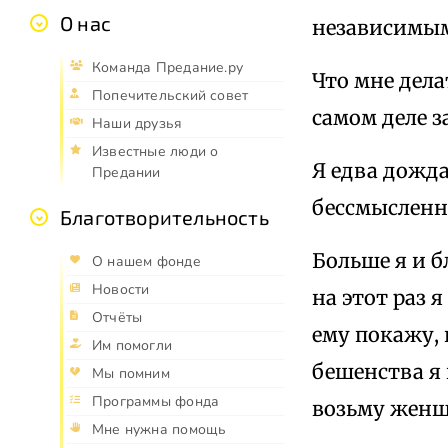
О нас
независимым
Команда Предание.ру
Что мне дела
Попечительский совет
самом деле з
Наши друзья
Известные люди о
Я едва дожда
Предании
бессмысленно
Благотворительность
Больше я и б
О нашем фонде
Новости
на этот раз 
Отчёты
ему покажу, 
Им помогли
бешенства я 
Мы помним
Программы фонда
возьму женщ
Мне нужна помощь