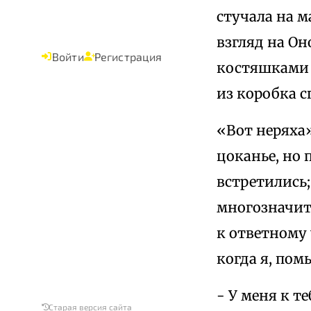
стучала на м
взгляд на Он
Войти
Регистрация
костяшками 
из коробка с
«Вот неряха»
цоканье, но 
встретились;
многозначите
к ответному 
когда я, пом
- У меня к т
Старая версия сайта