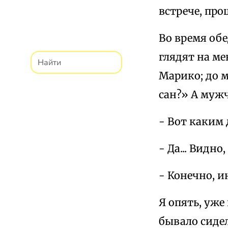
встрече, про
Во время обе
глядят на ме
Марико; до 
сан?» А муж
- Вот каким 
- Да... Видно
- Конечно, ин
Я опять, уже
бывало сидел