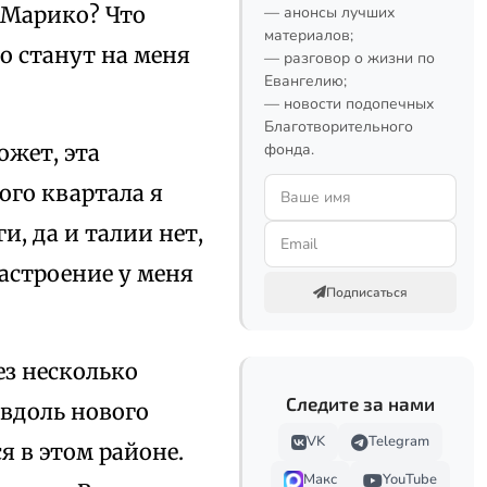
 Марико? Что
— анонсы лучших
материалов;
го станут на меня
— разговор о жизни по
Евангелию;
— новости подопечных
Благотворительного
жет, эта
фонда.
ого квартала я
и, да и талии нет,
астроение у меня
Подписаться
ез несколько
Следите за нами
 вдоль нового
VK
Telegram
я в этом районе.
Макс
YouTube