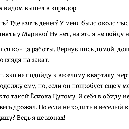
 видом вышел в коридор.
ть? Где взять денег? У меня было около ты
анять у Марико? Ну нет, на это я не пойду н
лся конца работы. Вернувшись домой, долг
 глядя на закат.
лизко не подойду к веселому кварталу, чер
я одолжу ему, но, если он попробует еще у м
кто такой Ёсиока Цутому. Я себя в обиду не
весь дрожал. Но если не ходить в веселый к
ину? Ведь я не монах!