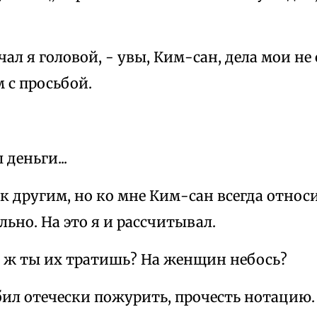
ачал я головой, - увы, Ким-сан, дела мои не
 с просьбой.
деньги...
 к другим, но ко мне Ким-сан всегда относ
ьно. На это я и рассчитывал.
а ж ты их тратишь? На женщин небось?
ил отечески пожурить, прочесть нотацию.