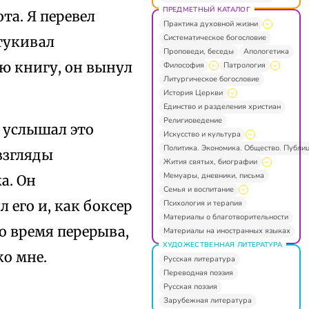
ПРЕДМЕТНЫЙ КАТАЛОГ
та. Я перевел
Практика духовной жизни
Систематическое богословие
стукивал
Проповеди, беседы
Апологетика
ю книгу, он вынул
Философия
Патрология
Литургическое богословие
История Церкви
Единство и разделения христиан
Религиоведение
н услышал это
Искусство и культура
Политика. Экономика. Общество. Публи
взгляды
Жития святых, биографии
Мемуары, дневники, письма
а. Он
Семья и воспитание
 его и, как боксер
Психология и терапия
Материалы о благотворительности
Во время перерыва,
Материалы на иностранных языках
ХУДОЖЕСТВЕННАЯ ЛИТЕРАТУРА
ко мне.
Русская литература
Переводная поэзия
Русская поэзия
Зарубежная литература