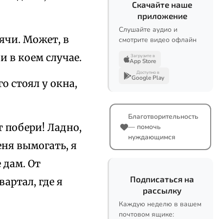
Скачайте наше
приложение
Слушайте аудио и
сячи. Может, в
смотрите видео офлайн
и в коем случае.
Загрузите в
App Store
Доступно в
Google Play
о стоял у окна,
Благотворительность
т побери! Ладно,
— помочь
нуждающимся
еня вымогать, я
 дам. От
Подписаться на
вартал, где я
рассылку
Каждую неделю в вашем
почтовом ящике: