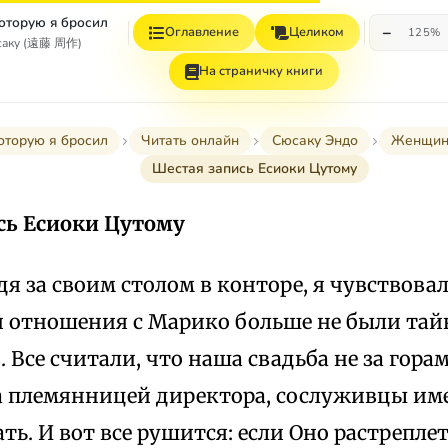
оторую я бросил
−
Оглавление
Целиком
125%
саку (遠藤 周作)
На страничку книги
оторую я бросил
Читать онлайн
Сюсаку Эндо
Женщина
Шестая запись Есиоки Цутому
сь Есиоки Цутому
идя за своим столом в конторе, я чувствовал
и отношения с Марико больше не были тай
 Все считали, что наша свадьба не за горам
 племянницей директора, сослуживцы име
ть. И вот все рушится: если Оно растрепле