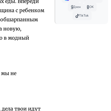
ах еды. Впереди
Дзен
OK
нщина с ребенком
TikTok
им обшарпанным
а новую,
го в модный
 мы не
 дела твои идут