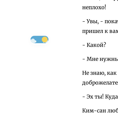
неплохо!
- Увы, - пок
пришел к вам
- Какой?
- Мне нужны 
Не знаю, как
доброжелател
- Эх ты! Куд
Ким-сан люб