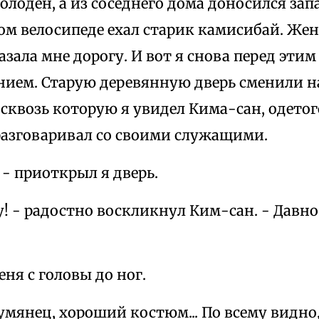
голоден, а из соседнего дома доносился зап
ром велосипеде ехал старик камисибай. Же
азала мне дорогу. И вот я снова перед эт
нием. Старую деревянную дверь сменили н
сквозь которую я увидел Кима-сан, одето
разговаривал со своими служащими.
 - приоткрыл я дверь.
у! - радостно воскликнул Ким-сан. - Давно
еня с головы до ног.
умянец, хороший костюм... По всему видно,