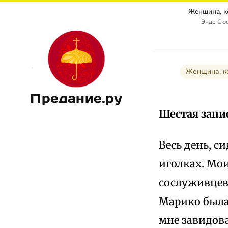
Женщина, к
Эндо Сю
Женщина, к
Предание.ру
Шестая запи
Весь день, с
иголках. Мо
сослуживцев.
Марико была
мне завидова