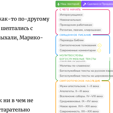
Наш лекторий
Сделано в Предан
С ЧЕГО НАЧАТЬ
Интересующимся
 как-то по-другому
Новоначальным
Приходским работникам
 шептались с
Регентам, певчим, клирошанам
СВЯЩЕННОЕ ПИСАНИЕ
лыхали, Марико-
Переводы Библии
Святоотеческие толкования
Современные комментарии
МОЛИТВОСЛОВЫ.
БОГОСЛУЖЕБНЫЕ ТЕКСТЫ
Молитвы по-русски
Молитвы по-славянски
Богослужебные тексты на русском язык
Богослужебные тексты на церковнослав
СВЯТООТЕЧЕСКОЕ НАСЛЕДИЕ
Мужи апостольские. I—II века
Апологеты. II—III века
Вселенские соборы. IV—VIII века
к ни в чем не
Средневековье. IX—XV века
Новое время. XVI—XIX века
старательно
Современность. XX—XXI века