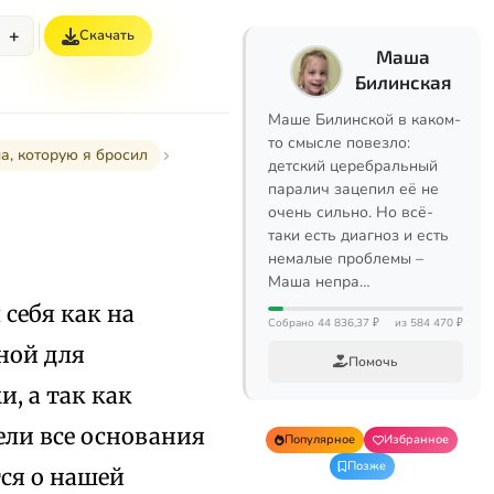
+
Скачать
Маша
Билинская
Маше Билинской в каком-
то смысле повезло:
, которую я бросил
детский церебральный
паралич зацепил её не
очень сильно. Но всё-
таки есть диагноз и есть
немалые проблемы –
Маша непра…
 себя как на
Собрано 44 836,37 ₽
из 584 470 ₽
ной для
Помочь
и, а так как
ли все основания
Популярное
Избранное
Позже
тся о нашей