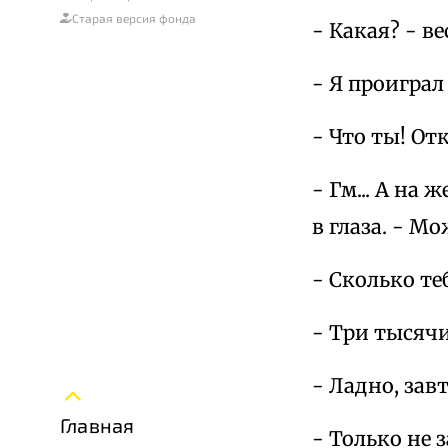
Старая версия фонда
- Какая? - в
- Я проигра
- Что ты! От
- Гм... А на
в глаза. - М
- Сколько те
- Три тысяч
- Ладно, зав
Главная
- Только не з