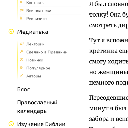
Контакты
Я был словно
Все платежи
толку! Она б
Реквизиты
смотреть ди
Медиатека
Тут я вспом
Лекторий
кретинка еще
Сделано в Предании
Новинки
смогу ходить
Популярное
но женщины и
Авторы
немного под
Блог
Переодевшись
Православный
минут я был 
календарь
забора и всп
Изучение Библии