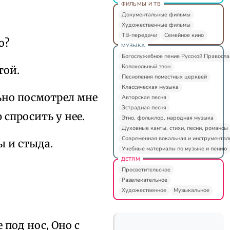
ФИЛЬМЫ И ТВ
Документальные фильмы
Художественные фильмы
ТВ-передачи
Семейное кино
о?
МУЗЫКА
Богослужебное пение Русской Правосл
Колокольный звон
той.
Песнопения поместных церквей
Классическая музыка
льно посмотрел мне
Авторская песня
Эстрадная песня
 спросить у нее.
Этно, фольклор, народная музыка
Духовные канты, стихи, песни, романсы
Современная вокальная и инструментал
ы и стыда.
Учебные материалы по музыке и пению
ДЕТЯМ
Просветительское
Развлекательное
Художественное
Музыкальное
 под нос, Оно с