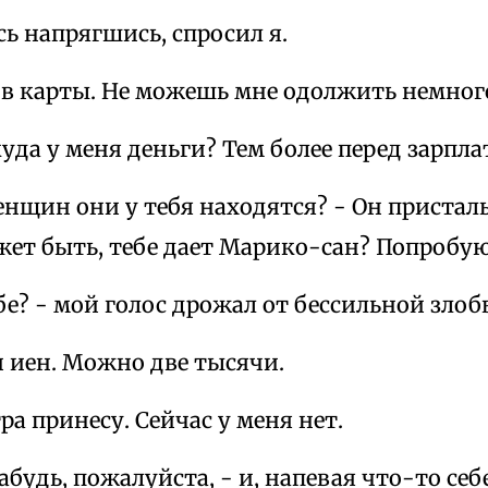
есь напрягшись, спросил я.
л в карты. Не можешь мне одолжить немног
куда у меня деньги? Тем более перед зарпла
 женщин они у тебя находятся? - Он приста
ожет быть, тебе дает Марико-сан? Попробую
бе? - мой голос дрожал от бессильной злоб
и иен. Можно две тысячи.
тра принесу. Сейчас у меня нет.
абудь, пожалуйста, - и, напевая что-то себе