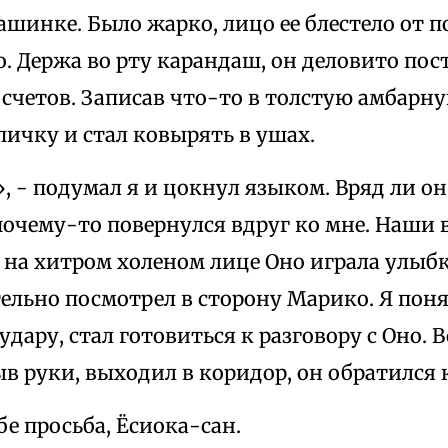
ашинке. Было жарко, лицо ее блестело от по
о. Держа во рту карандаш, он деловито по
счетов. Записав что-то в толстую амбарну
пичку и стал ковырять в ушах.
, - подумал я и цокнул языком. Вряд ли о
почему-то повернулся вдруг ко мне. Наши 
 на хитром холеном лице Оно играла улыбк
льно посмотрел в сторону Марико. Я понял
удару, стал готовиться к разговору с Оно. 
ыв руки, выходил в коридор, он обратился 
ебе просьба, Ёсиока-сан.