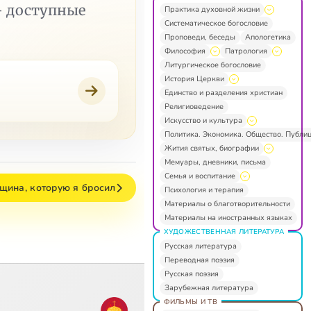
— доступные
Практика духовной жизни
Систематическое богословие
Проповеди, беседы
Апологетика
Философия
Патрология
Литургическое богословие
История Церкви
Единство и разделения христиан
Религиоведение
Искусство и культура
Политика. Экономика. Общество. Публи
Жития святых, биографии
Мемуары, дневники, письма
Семья и воспитание
ина, которую я бросил
Психология и терапия
Материалы о благотворительности
Материалы на иностранных языках
ХУДОЖЕСТВЕННАЯ ЛИТЕРАТУРА
Русская литература
Переводная поэзия
Русская поэзия
Зарубежная литература
ФИЛЬМЫ И ТВ