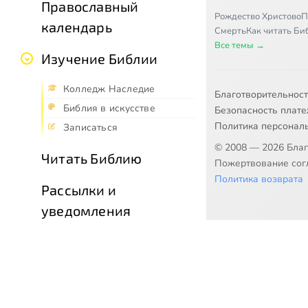
Православный
Рождество Христово
П
календарь
Смерть
Как читать Б
Все темы →
Изучение Библии
Колледж Наследие
Благотворительнос
Библия в искусстве
Безопасность плат
Политика персонал
Записаться
© 2008 — 2026 Бла
Читать Библию
Пожертвование согл
Политика возврата
Рассылки и
уведомления