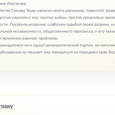
мии Акутагава.
летия Сюсаку Эндо написал много рассказов, повестей, рома
ротив насилия и зла, против войны, против уродливых про
ости. Писатель искренне озабочен судьбой своей родины, о
альной независимости, общественного прогресса, и его тала
ти жизненно важные проблемы.
ринадлежит ни к одной демократической партии, он католик
убеждения не мешают ему находиться на переднем крае бор
главу