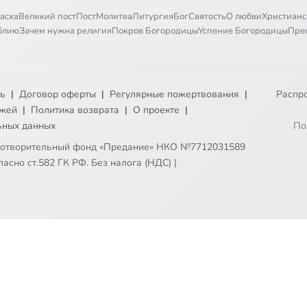
асха
Великий пост
Пост
Молитва
Литургия
Бог
Святость
О любви
Христианс
иблию
Зачем нужна религия
Покров Богородицы
Успение Богородицы
Пре
ть
|
Договор оферты
|
Регулярные пожертвования
|
Распр
ежей
|
Политика возврата
|
О проекте
|
ьных данных
По
готворительный фонд «Предание» НКО №7712031589
асно ст.582 ГК РФ. Без налога (НДС)
|