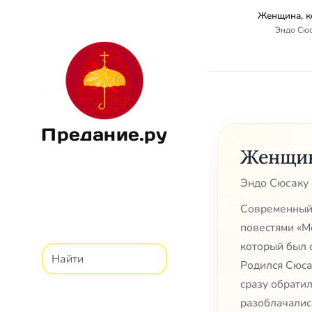
Женщина, к
Эндо Сю
Предание.ру
Женщин
Эндо Сюсак
Современный 
повестями «М
который был 
Родился Сюсак
сразу обратил
разоблачалис