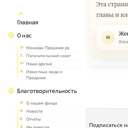
Эта стран
главы и в
Главная
Жен
О нас
01
Влож
Команда Предание.ру
Попечительский совет
Наши друзья
Известные люди о
Предании
Благотворительность
О нашем фонде
Новости
Отчёты
Подписаться н
Им помогли