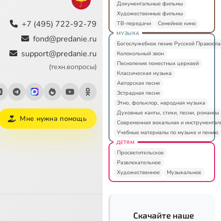
Документальные фильмы
Художественные фильмы
+7 (495) 722-92-79
ТВ-передачи
Семейное кино
МУЗЫКА
fond@predanie.ru
Богослужебное пение Русской Правосл
support@predanie.ru
Колокольный звон
Песнопения поместных церквей
(техн.вопросы)
Классическая музыка
Авторская песня
Эстрадная песня
Этно, фольклор, народная музыка
Духовные канты, стихи, песни, романсы
Мне нужна помощь
Современная вокальная и инструментал
Учебные материалы по музыке и пению
ДЕТЯМ
Просветительское
Развлекательное
Художественное
Музыкальное
Скачайте наше