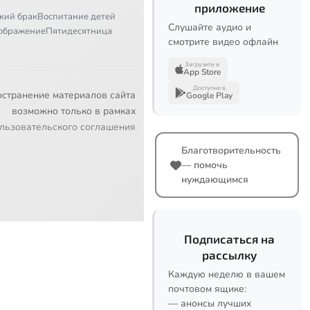
приложение
кий брак
Воспитание детей
Слушайте аудио и
ображение
Пятидесятница
смотрите видео офлайн
Загрузите в
App Store
Доступно в
остранение материалов сайта
Google Play
возможно только в рамках
льзовательского соглашения
Благотворительность
— помочь
нуждающимся
Подписаться на
рассылку
Каждую неделю в вашем
почтовом ящике:
— анонсы лучших