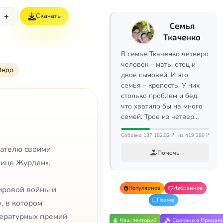
+
Скачать
Семья
Ткаченко
В семье Ткаченко четверо
человек – мать, отец и
Эндо
двое сыновей. И это
семья – крепость. У них
столько проблем и бед,
что хватило бы на много
семей. Трое из четвер…
Собрано 137 182,92 ₽
из 419 389 ₽
тателю своими
Помочь
нице Журден»,
Популярное
Избранное
мировой войны и
Позже
, в котором
тературных премий
Наш лекторий
Сделано в Предан