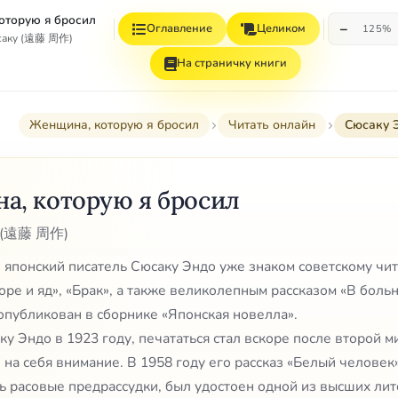
оторую я бросил
−
Оглавление
Целиком
125%
саку (遠藤 周作)
На страничку книги
Женщина, которую я бросил
Читать онлайн
Сюсаку 
а, которую я бросил
у (遠藤 周作)
японский писатель Сюсаку Эндо уже знаком советскому чи
оре и яд», «Брак», а также великолепным рассказом «В боль
опубликован в сборнике «Японская новелла».
у Эндо в 1923 году, печататься стал вскоре после второй 
 на себя внимание. В 1958 году его рассказ «Белый человек»
ь расовые предрассудки, был удостоен одной из высших ли