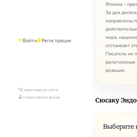
Японии - пре
За два десяти
направлены п
действительн
мира, национ
Войти
Регистрация
отстаивает э
Писатель не п
религиозные 
реакции.
Старая версия сайта
Старая версия фонда
Сюсаку Эндо
Выберите 