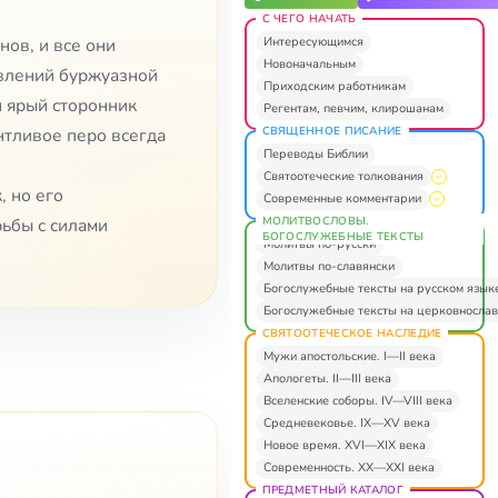
С ЧЕГО НАЧАТЬ
Интересующимся
нов, и все они
Новоначальным
явлений буржуазной
Приходским работникам
н ярый сторонник
Регентам, певчим, клирошанам
СВЯЩЕННОЕ ПИСАНИЕ
нтливое перо всегда
Переводы Библии
Святоотеческие толкования
, но его
Современные комментарии
МОЛИТВОСЛОВЫ.
ьбы с силами
БОГОСЛУЖЕБНЫЕ ТЕКСТЫ
Молитвы по-русски
Молитвы по-славянски
Богослужебные тексты на русском язык
Богослужебные тексты на церковнослав
СВЯТООТЕЧЕСКОЕ НАСЛЕДИЕ
Мужи апостольские. I—II века
Апологеты. II—III века
Вселенские соборы. IV—VIII века
Средневековье. IX—XV века
Новое время. XVI—XIX века
Современность. XX—XXI века
ПРЕДМЕТНЫЙ КАТАЛОГ