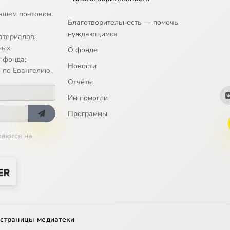
ашем почтовом
Благотворительность — помочь
нуждающимся
атериалов;
ных
О фонде
 фонда;
Новости
 по Евангелию.
Отчёты
Им помогли
Программы
ляются на
 страницы медиатеки