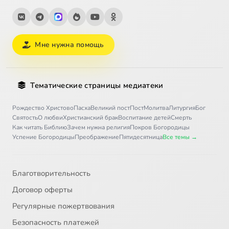
Мне нужна помощь
Тематические страницы медиатеки
Рождество Христово
Пасха
Великий пост
Пост
Молитва
Литургия
Бог
Святость
О любви
Христианский брак
Воспитание детей
Смерть
Как читать Библию
Зачем нужна религия
Покров Богородицы
Успение Богородицы
Преображение
Пятидесятница
Все темы →
Благотворительность
Договор оферты
Регулярные пожертвования
Безопасность платежей