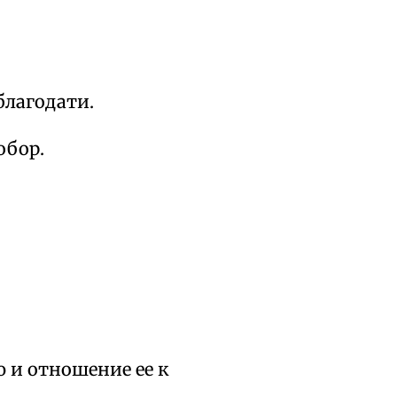
благодати.
обор.
ю и отношение ее к