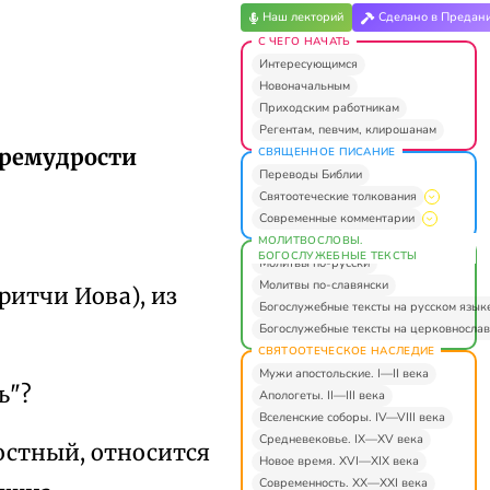
Наш лекторий
Сделано в Предан
С ЧЕГО НАЧАТЬ
Интересующимся
Новоначальным
Приходским работникам
Регентам, певчим, клирошанам
Премудрости
СВЯЩЕННОЕ ПИСАНИЕ
Переводы Библии
Святоотеческие толкования
Современные комментарии
МОЛИТВОСЛОВЫ.
БОГОСЛУЖЕБНЫЕ ТЕКСТЫ
Молитвы по-русски
Молитвы по-славянски
ритчи Иова), из
Богослужебные тексты на русском язык
Богослужебные тексты на церковнослав
СВЯТООТЕЧЕСКОЕ НАСЛЕДИЕ
Мужи апостольские. I—II века
ь"?
Апологеты. II—III века
Вселенские соборы. IV—VIII века
Средневековье. IX—XV века
остный, относится
Новое время. XVI—XIX века
Современность. XX—XXI века