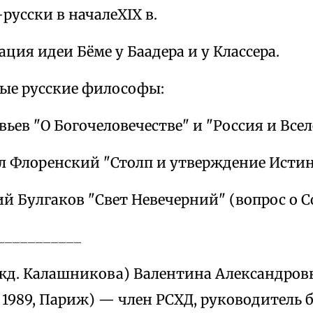
русски в началеXIX в.
ация идеи Бёме у Баадера и у Классера.
ные русские философы:
овьев "О Богочеловечестве" и "Россия и Все
ел Флоренский "Столп и утверждение Истин
ий Булгаков "Свет Невечерний" (вопрос о С
___________
д. Калашникова) Валентина Александровна
 1989, Париж) — член РСХД, руководитель 