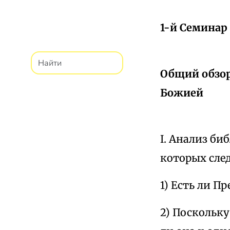
1-й Семинар
Общий обзор
Божией
I. Анализ би
которых сле
1) Есть ли П
2) Поскольк