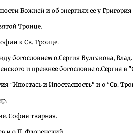
ности Божией и об энергиях ее у Григория
Святой Троице.
офии к Св. Троице.
ду богословием о.Сергия Булгакова, Влад.
енского и прежнее богословие о.Сергия в "
гия "Ипостась и Ипостасность" и о "Св. Тро
ир.
е. София тварная.
ев и о.П. Флоренский.