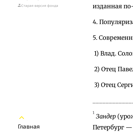
изданная по-
Старая версия фонда
4. Популяриз
5. Современ
1) Влад. Сол
2) Отец Пав
3) Отец Серг
____________
1
Зандер
(урож
Главная
Петербург —