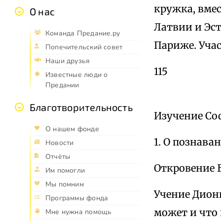
кружка, вмес
О нас
Латвии и Эст
Команда Предание.ру
Париже. Уча
Попечительский совет
Наши друзья
115
Известные люди о
Предании
Благотворительность
Изучение Со
О нашем фонде
1. О познава
Новости
Отчёты
Откровение Б
Им помогли
Мы помним
Учение Диони
Программы фонда
может и что 
Мне нужна помощь