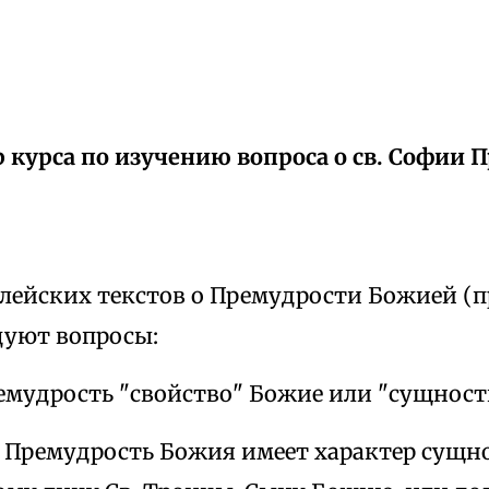
 курса по изучению вопроса о св. Софии 
блейских текстов о Премудрости Божией (п
дуют вопросы:
ремудрость "свойство" Божие или "сущност
у Премудрость Божия имеет характер сущн