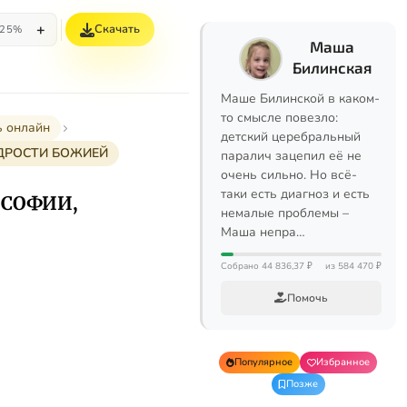
+
Скачать
25%
Маша
Билинская
Маше Билинской в каком-
то смысле повезло:
ь онлайн
детский церебральный
УДРОСТИ БОЖИЕЙ
паралич зацепил её не
очень сильно. Но всё-
таки есть диагноз и есть
 СОФИИ,
немалые проблемы –
Маша непра…
Собрано 44 836,37 ₽
из 584 470 ₽
Помочь
Популярное
Избранное
Позже