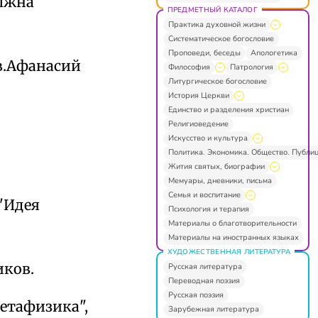
олжна
ПРЕДМЕТНЫЙ КАТАЛОГ
Практика духовной жизни
Систематическое богословие
Проповеди, беседы
Апологетика
в.Афанасий
Философия
Патрология
Литургическое богословие
История Церкви
Единство и разделения христиан
Религиоведение
Искусство и культура
Политика. Экономика. Общество. Публи
Жития святых, биографии
Мемуары, дневники, письма
Семья и воспитание
"Идея
Психология и терапия
Материалы о благотворительности
Материалы на иностранных языках
ХУДОЖЕСТВЕННАЯ ЛИТЕРАТУРА
иков.
Русская литература
Переводная поэзия
Русская поэзия
метафизика",
Зарубежная литература