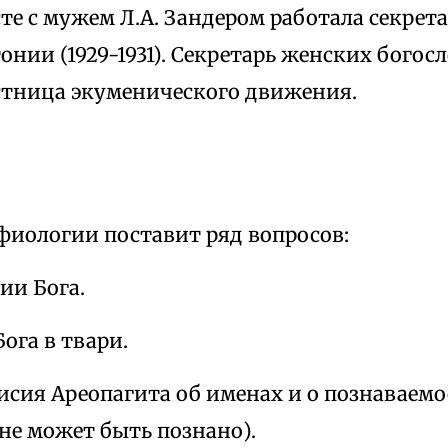
те с мужем Л.А. Зандером работала секре
онии (1929-1931). Секретарь женских богос
стница экуменического движения.
фиологии поставит ряд вопросов:
нии Бога.
ога в твари.
сия Ареопагита об именах и о познаваемо
не может быть познано).