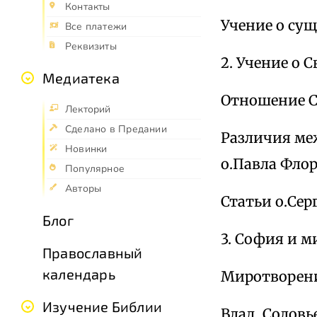
Контакты
Учение о сущ
Все платежи
Реквизиты
2. Учение о 
Медиатека
Отношение С
Лекторий
Сделано в Предании
Различия меж
Новинки
о.Павла Флор
Популярное
Авторы
Статьи о.Сер
Блог
3. София и м
Православный
календарь
Миротворени
Изучение Библии
Влад. Соловь