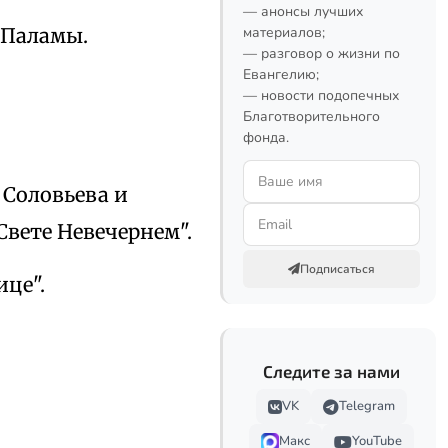
— анонсы лучших
 Паламы.
материалов;
— разговор о жизни по
Евангелию;
— новости подопечных
Благотворительного
фонда.
 Соловьева и
Свете Невечернем".
Подписаться
ице".
Следите за нами
VK
Telegram
Макс
YouTube