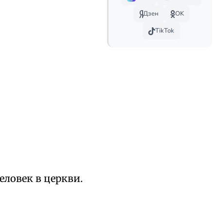
Дзен
OK
TikTok
еловек в церкви.