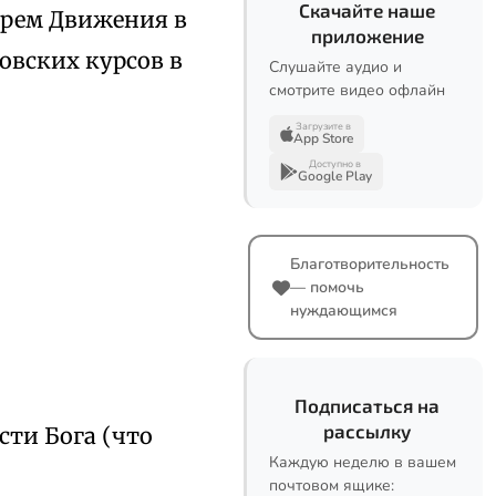
Скачайте наше
тарем Движения в
приложение
ловских курсов в
Слушайте аудио и
смотрите видео офлайн
Загрузите в
App Store
Доступно в
Google Play
Благотворительность
— помочь
нуждающимся
Подписаться на
рассылку
сти Бога (что
Каждую неделю в вашем
почтовом ящике: