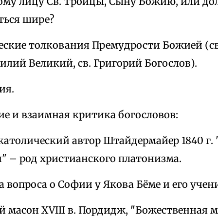
ному лицу Св. Троицы, Сыну Божию, или д
ться шире?
еческие толкования Премудрости Божией (с
илий Великий, св. Григорий Богослов).
ия.
ие и взаимная критика богословов:
католический автор Штайдермайер 1840 г. 
" – род христианского платонизма.
а вопроса о Софии у Якова Бёме и его учен
й масон XVIII в. Пордидж, "Божественная 