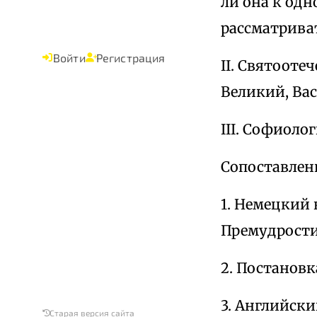
ли она к од
рассматрива
Войти
Регистрация
II. Святоот
Великий, Вас
III. Софиолог
Сопоставлен
1. Немецкий 
Премудрости
2. Постановк
3. Английски
Старая версия сайта