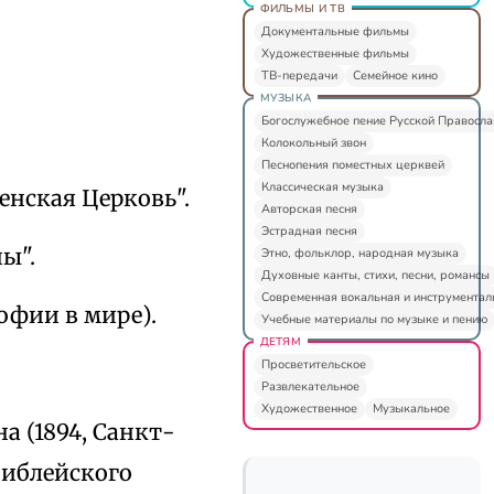
ФИЛЬМЫ И ТВ
Документальные фильмы
Художественные фильмы
ТВ-передачи
Семейное кино
МУЗЫКА
Богослужебное пение Русской Правосл
Колокольный звон
Песнопения поместных церквей
Классическая музыка
ленская Церковь".
Авторская песня
Эстрадная песня
ы".
Этно, фольклор, народная музыка
Духовные канты, стихи, песни, романсы
Современная вокальная и инструментал
офии в мире).
Учебные материалы по музыке и пению
ДЕТЯМ
Просветительское
Развлекательное
Художественное
Музыкальное
 (1894, Санкт-
библейского