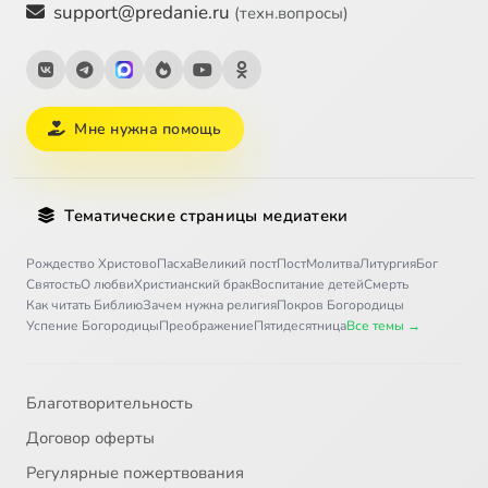
support@predanie.ru
(техн.вопросы)
Мне нужна помощь
Тематические страницы медиатеки
Рождество Христово
Пасха
Великий пост
Пост
Молитва
Литургия
Бог
Святость
О любви
Христианский брак
Воспитание детей
Смерть
Как читать Библию
Зачем нужна религия
Покров Богородицы
Успение Богородицы
Преображение
Пятидесятница
Все темы →
Благотворительность
Договор оферты
Регулярные пожертвования