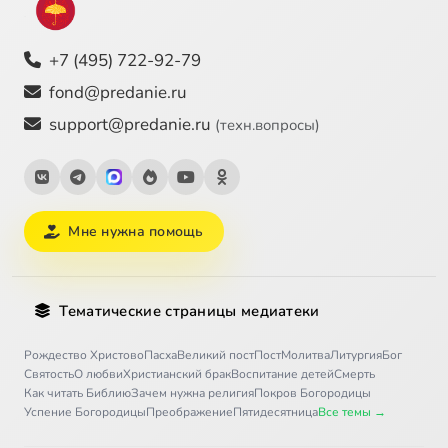
+7 (495) 722-92-79
fond@predanie.ru
support@predanie.ru
(техн.вопросы)
Мне нужна помощь
Тематические страницы медиатеки
Рождество Христово
Пасха
Великий пост
Пост
Молитва
Литургия
Бог
Святость
О любви
Христианский брак
Воспитание детей
Смерть
Как читать Библию
Зачем нужна религия
Покров Богородицы
Успение Богородицы
Преображение
Пятидесятница
Все темы →