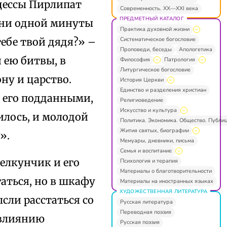
цессы Пирлипат
Современность. XX—XXI века
ПРЕДМЕТНЫЙ КАТАЛОГ
ь ни одной минуты
Практика духовной жизни
Систематическое богословие
тебе твой дядя?» –
Проповеди, беседы
Апологетика
 ею битвы, в
Философия
Патрология
Литургическое богословие
ну и царство.
История Церкви
Единство и разделения христиан
я его подданными,
Религиоведение
Искусство и культура
илось, и молодой
Политика. Экономика. Общество. Публи
Жития святых, биографии
».
Мемуары, дневники, письма
Семья и воспитание
елкунчик и его
Психология и терапия
Материалы о благотворительности
аться, но в шкафу
Материалы на иностранных языках
ХУДОЖЕСТВЕННАЯ ЛИТЕРАТУРА
сли расстаться со
Русская литература
Переводная поэзия
 влиянию
Русская поэзия