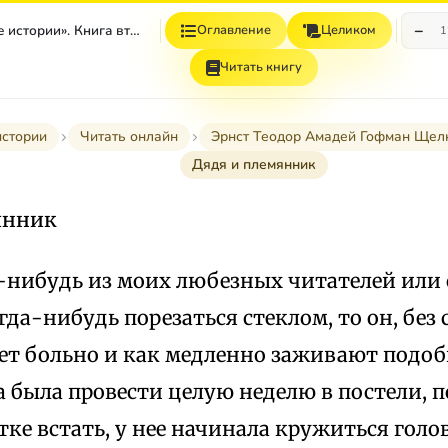
−
«Рождественские истории». Книга вторая. Андерсен Г.Х.; Гоголь Н.; Гофман Э.
Оглавление
Целиком
1
Читать книгу
истории
Читать онлайн
Эрнст Теодор Амадей Гофман Щел
Дядя и племянник
янник
-нибудь из моих любезных читателей или
гда-нибудь порезаться стеклом, то он, без
ает больно и как медленно заживают подоб
 была провести целую неделю в постели, п
ке встать, у нее начинала кружиться голо