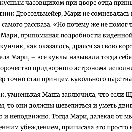
искусным часовщиком при дворе отца прин
етник Дроссельмейер, Мари не сомневалас
 самого рассказа. «Но почему же не помог 
 Мари, припоминая подробности виденной
унчик, как оказалось, дрался за свою коро
ала Мари, – все куклы называли тогда себ
ророчество придворного астронома исполн
ер точно стал принцем кукольного царства
ак, умненькая Маша заключила, что если Щ
ы, то они должны шевелиться и уметь двиг
о и неподвижно. Тогда Мари, далекая от мы
енним убеждением, приписала это просто