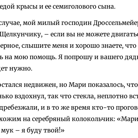
едой крысы и ее семиголового сына.
случае, мой милый господин Дроссельмейер
Щелкунчику, – если вы не можете двигатьс
верное, слышите меня и хорошо знаете, что
ь на мою помощь. Я попрошу и вашего дяд
дет нужно.
стался недвижен, но Мари показалось, что
ько вздохнул, так что стекла, неплотно вс
дребезжали, и в то же время кто-то прог
охожим на серебряный колокольчик: «Мария
 мук – я буду твой!»