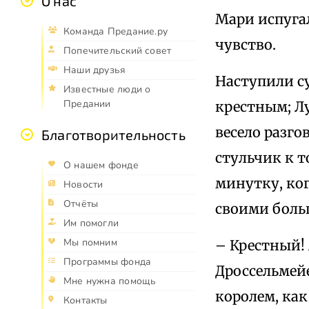
О нас
Мари испуга
Команда Предание.ру
чувство.
Попечительский совет
Наши друзья
Наступили с
Известные люди о
Предании
крестным; Лу
весело разг
Благотворительность
стульчик к т
О нашем фонде
минутку, ког
Новости
Отчёты
своими боль
Им помогли
Мы помним
– Крестный! 
Программы фонда
Дроссельмейе
Мне нужна помощь
королем, как
Контакты