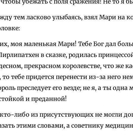
 чтобы убежать с поля сражения! Не то я б
ду тем ласково улыбаясь, взял Мари на ко
оловке:
их, моя маленькая Мари! Тебе Бог дал боль
Пирлипатхен в сказке, родилась принцессо
десном, прекрасном королевстве, что же ка
то тебе придется перенести из-за него нем
ль преследует его везде; не я, а ты одна 
стойкой и преданной!
кто-либо из присутствующих не могли дог
азать этими словами, а советнику медицин