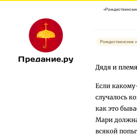
Рождественские 
Предание.ру
Дядя и плем
Если какому
случалось ко
как это быв
Мари должна
всякой попыт