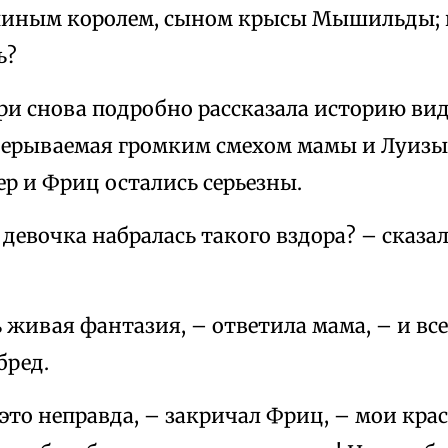
иным королем, сыном крысы Мышильды; 
ь?
ри снова подробно рассказала историю ви
рерываемая громким смехом мамы и Луизы
р и Фриц остались серьезны.
 девочка набралась такого вздора? – сказа
ь живая фантазия, – ответила мама, – и все
бред.
это неправда, – закричал Фриц, – мои кра