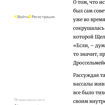
О том, что 
был сам сов
Войти
Регистрация
уже во время
сокрушалась
которой Щелк
«Если, – дум
то значит, п
Дроссельмей
Рассуждая т
вассалы жив
все было тих
Старая версия сайта
своим внутр