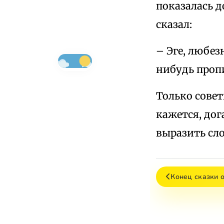
показалась д
сказал:
– Эге, любез
нибудь проп
Только совет
кажется, дог
выразить сл
Конец сказки 