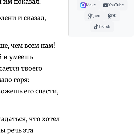
ы им показал!
Макс
YouTube
Дзен
OK
лени и сказал,
TikTok
ше, чем всем нам!
й и умеешь
сается твоего
ало горя:
можешь его спасти,
адаться, что хотел
ы речь эта