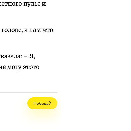
естного пульс и
 голове, я вам что-
казала: – Я,
не могу этого
Победа