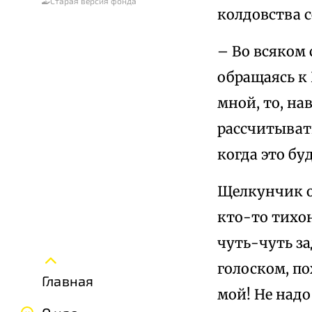
Старая версия фонда
колдовства с
– Во всяком 
обращаясь к 
мной, то, на
рассчитыват
когда это бу
Щелкунчик о
кто-то тихон
чуть-чуть за
голоском, п
Главная
мой! Не надо