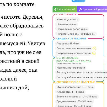
ть по комнате.
Наш лекторий
Сделано в Предан
С ЧЕГО НАЧАТЬ
чистоте. Деревья,
Интересующимся
Новоначальным
олее обрадовалась
Приходским работникам
 полке с
Регентам, певчим, клирошанам
СВЯЩЕННОЕ ПИСАНИЕ
шемуся ей. Увидев
Переводы Библии
Святоотеческие толкования
ь, что уж не с ее
Современные комментарии
МОЛИТВОСЛОВЫ.
рестный в своей
БОГОСЛУЖЕБНЫЕ ТЕКСТЫ
Молитвы по-русски
Молитвы по-славянски
дая далее, она
Богослужебные тексты на русском язык
Богослужебные тексты на церковнослав
молодой
СВЯТООТЕЧЕСКОЕ НАСЛЕДИЕ
 Мышильдой,
Мужи апостольские. I—II века
Апологеты. II—III века
Вселенские соборы. IV—VIII века
Средневековье. IX—XV века
Новое время. XVI—XIX века