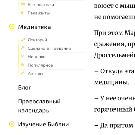
воюет с мыш
Все платежи
Реквизиты
не помогаеш
Медиатека
При этом Ма
Лекторий
сражения, п
Сделано в Предании
Дроссельмейе
Новинки
Популярное
– Откуда эта
Авторы
медицины.
Блог
– У нее очен
Православный
горячечный 
календарь
Изучение Библии
– Да притом 