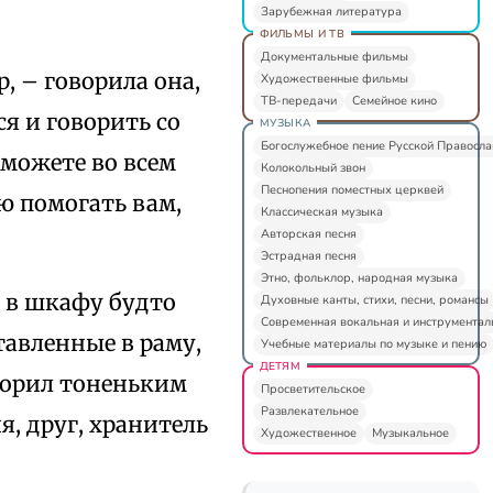
Зарубежная литература
ФИЛЬМЫ И ТВ
Документальные фильмы
, – говорила она,
Художественные фильмы
ТВ-передачи
Семейное кино
я и говорить со
МУЗЫКА
Богослужебное пение Русской Правосл
 можете во всем
Колокольный звон
Песнопения поместных церквей
ю помогать вам,
Классическая музыка
Авторская песня
Эстрадная песня
Этно, фольклор, народная музыка
 в шкафу будто
Духовные канты, стихи, песни, романсы
Современная вокальная и инструментал
тавленные в раму,
Учебные материалы по музыке и пению
ДЕТЯМ
оворил тоненьким
Просветительское
Развлекательное
, друг, хранитель
Художественное
Музыкальное