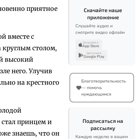
кновенно приятное
Скачайте наше
приложение
Слушайте аудио и
смотрите видео офлайн
й вместе с
Загрузите в
App Store
а круглым столом,
Доступно в
Google Play
ой высокий
зле него. Улучив
Благотворительность
ально на крестного
— помочь
нуждающимся
молодой
Подписаться на
 стал принцем и
рассылку
оже знаешь, что он
Каждую неделю в вашем