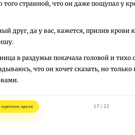
о того странной, что он даже пощупал у кр
ный друг, да у вас, кажется, прилив крови к
ишу.
ница в раздумьи покачала головой и тихо с
адываюсь, что он хочет сказать, но только 
овами.
17 / 21
о крепком орехе