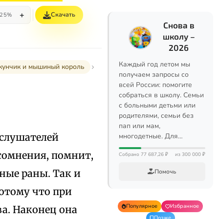
+
Скачать
25%
Снова в
школу –
2026
Каждый год летом мы
кунчик и мышиный король
получаем запросы со
всей России: помогите
собраться в школу. Семьи
с больными детьми или
родителями, семьи без
пап или мам,
 слушателей
многодетные. Для…
 сомнения, помнит,
Собрано 77 687,26 ₽
из 300 000 ₽
ные раны. Так и
Помочь
отому что при
Популярное
Избранное
ва. Наконец она
Позже