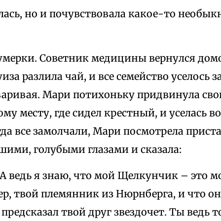
лась, но и почувствовала какое-то необы
умерки. Советник медицины вернулся домо
иза разлила чай, и все семейство уселось з
оваривая. Мари потихоньку придвинула св
ому месту, где сидел крестный, и уселась во
да все замолчали, Мари посмотрела прист
шими, голубыми глазами и сказала:
А ведь я знаю, что мой Щелкунчик – это 
р, твой племянник из Нюрнберга, и что он
 предсказал твой друг звездочет. Ты ведь т