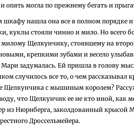
и опять могла по прежнему бегать и прыга
 шкафу нашла она все в полном порядке и 
и, куклы стояли чинно и мило. Но всего б
 милому Щелкунчику, стоявшему на второй
новыми, крепкими зубами и весело улыбав
, Мари задумалась. Ей пришла в голову мысл
ом случилось все то, о чем рассказывал к
оре Щелкунчика с мышиным королем? Рассуж
оду, что Щелкунчик ее не кто иной, как 
ер из Нюрнберга, заколдованный крысой
рестного Дроссельмейера.