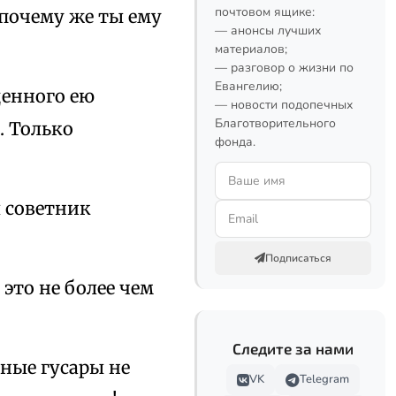
почтовом ящике:
почему же ты ему
— анонсы лучших
материалов;
— разговор о жизни по
Евангелию;
денного ею
— новости подопечных
Благотворительного
. Только
фонда.
л советник
Подписаться
 это не более чем
Следите за нами
сные гусары не
VK
Telegram