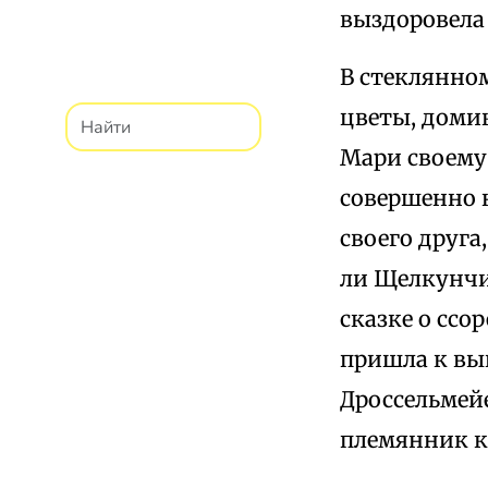
выздоровела 
В стеклянном
цветы, домик
Мари своему
совершенно 
своего друга
ли Щелкунчик
сказке о сс
пришла к выв
Дроссельмей
племянник к