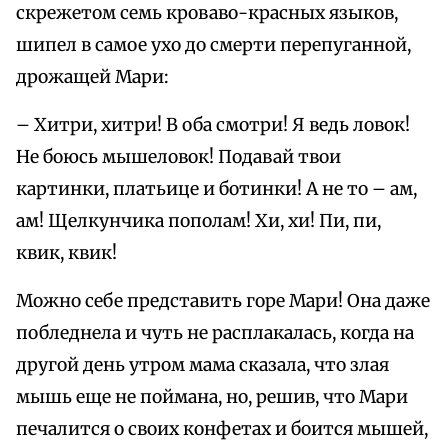
скрежетом семь кроваво-красных языков,
шипел в самое ухо до смерти перепуганной,
дрожащей Мари:
– Хитри, хитри! В оба смотри! Я ведь ловок!
Не боюсь мышеловок! Подавай твои
картинки, платьице и ботинки! А не то – ам,
ам! Щелкунчика пополам! Хи, хи! Пи, пи,
квик, квик!
Можно себе представить горе Мари! Она даже
побледнела и чуть не расплакалась, когда на
другой день утром мама сказала, что злая
мышь еще не поймана, но, решив, что Мари
печалится о своих конфетах и боится мышей,