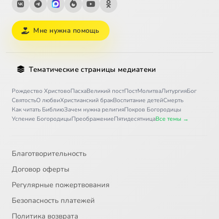
Мне нужна помощь
Тематические страницы медиатеки
Рождество Христово
Пасха
Великий пост
Пост
Молитва
Литургия
Бог
Святость
О любви
Христианский брак
Воспитание детей
Смерть
Как читать Библию
Зачем нужна религия
Покров Богородицы
Успение Богородицы
Преображение
Пятидесятница
Все темы →
Благотворительность
Договор оферты
Регулярные пожертвования
Безопасность платежей
Политика возврата