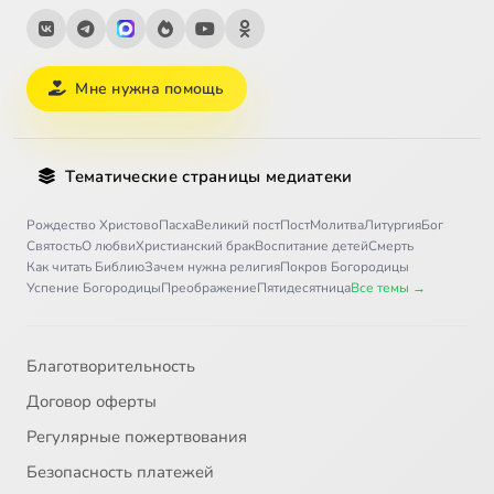
Мне нужна помощь
Тематические страницы медиатеки
Рождество Христово
Пасха
Великий пост
Пост
Молитва
Литургия
Бог
Святость
О любви
Христианский брак
Воспитание детей
Смерть
Как читать Библию
Зачем нужна религия
Покров Богородицы
Успение Богородицы
Преображение
Пятидесятница
Все темы →
Благотворительность
Договор оферты
Регулярные пожертвования
Безопасность платежей