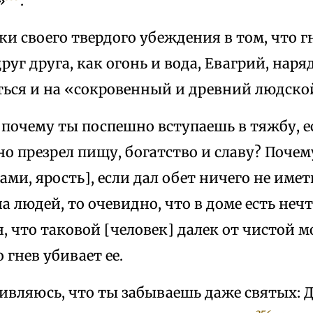
»
.
и своего твердого убеждения в том, что г
уг друга, как огонь и вода, Евагрий, наря
ться и на «сокровенный и древний людско
 почему ты поспешно вступаешь в тяжбу, е
о презрел пищу, богатство и славу? Поче
ми, ярость], если дал обет ничего не иметь
на людей, то очевидно, что в доме есть нечт
, что таковой [человек] далек от чистой 
 гнев убивает ее.
ивляюсь, что ты забываешь даже святых: 