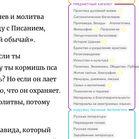
ПРЕДМЕТНЫЙ КАТАЛОГ
Практика духовной жизни
нев и молитва
Систематическое богословие
Проповеди, беседы
Апологетика
ду с Писанием,
Философия
Патрология
Литургическое богословие
й обычай».
История Церкви
Единство и разделения христиан
Религиоведение
сли ты
Искусство и культура
му ты кормишь пса
Политика. Экономика. Общество. Публи
Жития святых, биографии
? Но если он лает
Мемуары, дневники, письма
Семья и воспитание
о, что он охраняет.
Психология и терапия
Материалы о благотворительности
молитвы, потому
Материалы на иностранных языках
ХУДОЖЕСТВЕННАЯ ЛИТЕРАТУРА
Русская литература
Переводная поэзия
Давида, который
Русская поэзия
Зарубежная литература