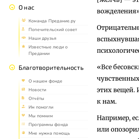
О нас
вожделения
Команда Предание.ру
Отрицательн
Попечительский совет
вспыхнувшая 
Наши друзья
Известные люди о
психологиче
Предании
«Все бесовс
Благотворительность
чувственных 
О нашем фонде
этих вещей. 
Новости
Отчёты
к нам.
Им помогли
Мы помним
Например, ес
Программы фонда
или опозорил
Мне нужна помощь