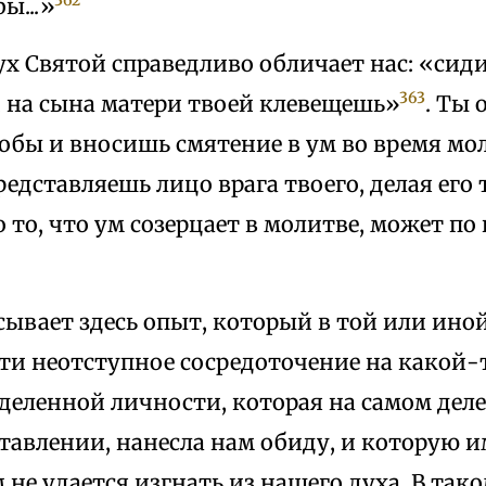
ы...»
ух Святой справедливо обличает нас: «сид
363
, на сына матери твоей клевещешь»
. Ты 
обы и вносишь смятение в ум во время мо
едставляешь лицо врага твоего, делая его
 то, что ум созерцает в молитве, может по
ывает здесь опыт, который в той или ино
ти неотступное сосредоточение на какой-
еделенной личности, которая на самом деле
тавлении, нанесла нам обиду, и которую и
не удается изгнать из нашего духа. В так