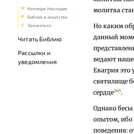
Колледж Наследие
молитва стан
Библия в искусстве
Но каким об
Записаться
данный моме
Читать Библию
представлени
Рассылки и
ведают наше
уведомления
Евагрия это
святилище бе
365
сердце
.
Однако бесы
опытом, ибо
поведения: о