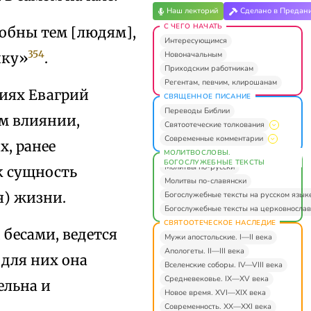
Наш лекторий
Сделано в Предан
С ЧЕГО НАЧАТЬ
обны тем [людям],
Интересующимся
354
Новоначальным
чку»
.
Приходским работникам
Регентам, певчим, клирошанам
ниях Евагрий
СВЯЩЕННОЕ ПИСАНИЕ
Переводы Библии
ом влиянии,
Святоотеческие толкования
Современные комментарии
х, ранее
МОЛИТВОСЛОВЫ.
БОГОСЛУЖЕБНЫЕ ТЕКСТЫ
Молитвы по-русски
к сущность
Молитвы по-славянски
я) жизни.
Богослужебные тексты на русском язык
Богослужебные тексты на церковнослав
СВЯТООТЕЧЕСКОЕ НАСЛЕДИЕ
бесами, ведется
Мужи апостольские. I—II века
Апологеты. II—III века
 для них она
Вселенские соборы. IV—VIII века
Средневековье. IX—XV века
ельна и
Новое время. XVI—XIX века
Современность. XX—XXI века