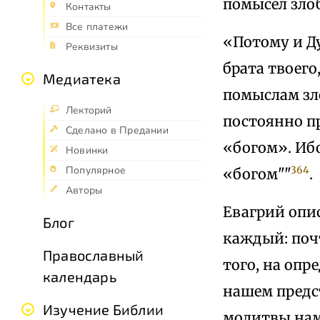
помысел злоб
Контакты
Все платежи
«Потому и Д
Реквизиты
брата твоего
Медиатека
помыслам зл
Лекторий
постоянно пр
Сделано в Предании
«богом». Ибо
Новинки
364
Популярное
«богом""
.
Авторы
Евагрий опис
Блог
каждый: поч
Православный
того, на опр
календарь
нашем предс
Изучение Библии
молитвы нам 