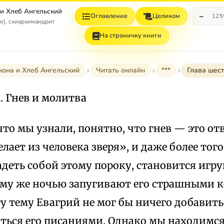
 и Хлеб Ангельский
−
Оглавление
Целиком
12
е), схиархимандрит
На страничку книги
кона и Хлеб Ангельский
Читать онлайн
***
Глава шест
. Гнев и молитва
 что мы узнали, понятно, что гнев — это о
елает из человека зверя», и даже более того
адеть собой этому пороку, становится игр
ому же ночью запугивают его страшными 
ту тему Евагрий не мог бы ничего добавить
ться его писаниями. Однако мы находимся