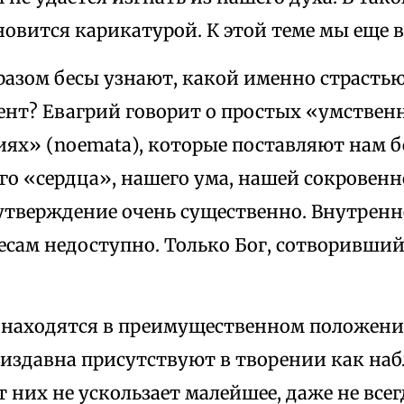
овится карикатурой. К этой теме мы еще в
разом бесы узнают, какой именно страсть
нт? Евагрий говорит о простых «умствен
ях» (noemata), которые поставляют нам б
го «сердца», нашего ума, нашей сокровенн
 утверждение очень существенно. Внутренн
сам недоступно. Только Бог, сотворивший 
 находятся в преимущественном положени
 издавна присутствуют в творении как на
т них не ускользает малейшее, даже не все