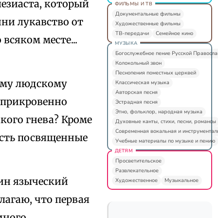
лезиаста, который
ФИЛЬМЫ И ТВ
Документальные фильмы
ини лукавство от
Художественные фильмы
ТВ-передачи
Семейное кино
всяком месте...
МУЗЫКА
Богослужебное пение Русской Правосл
Колокольный звон
Песнопения поместных церквей
ему людскому
Классическая музыка
Авторская песня
о прикровенно
Эстрадная песня
Этно, фольклор, народная музыка
кого гнева? Кроме
Духовные канты, стихи, песни, романсы
Современная вокальная и инструментал
 есть посвященные
Учебные материалы по музыке и пению
ДЕТЯМ
Просветительское
Развлекательное
дин языческий
Художественное
Музыкальное
олагаю, что первая
много