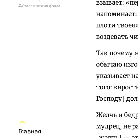
взывает: «пе
Старая версия фонда
напоминает: 
плоти твоея
воздевать чи
Так почему 
обычаю изго
указывает на
того: «ярост
Господу] до
Желчь и бед
мудрец, не р
Главная
[желчь] — эт