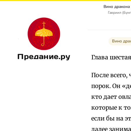
Вино дракона
Гавриил (Бунг
Вино дра
Предание.ру
Глава шестая
После всего,
порок. Он «д
кто дает овл
которые к т
если бы на э
далее занима