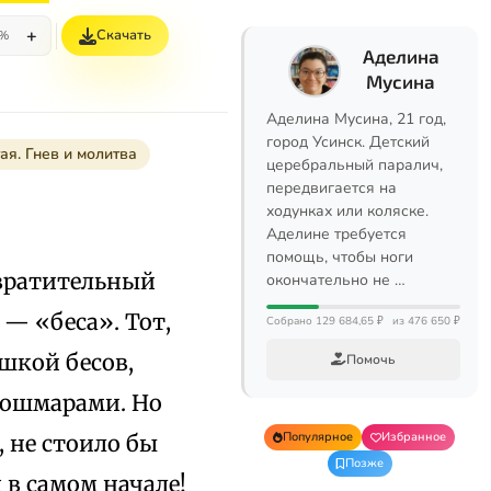
+
Скачать
5%
Аделина
Мусина
Аделина Мусина, 21 год,
город Усинск. Детский
ая. Гнев и молитва
церебральный паралич,
передвигается на
ходунках или коляске.
Аделине требуется
помощь, чтобы ноги
твратительный
окончательно не …
 — «беса». Тот,
Собрано 129 684,65 ₽
из 476 650 ₽
ушкой бесов,
Помочь
кошмарами. Но
Популярное
Избранное
, не стоило бы
Позже
 в самом начале!