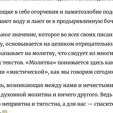
щие в себе огорчения и памятозлобие под
пают воду и льют ее в продырявленную бо
ое значение, которое во всех своих писа
ву, основывается на целиком отрицательн
казывает на молитву, что следует из многи
 текстов. «Молитва» понимается здесь ка
ли «мистической», как мы говорим сегодн
нь, возникающая между нами и нечистыми 
 духовной молитвы и ничего другого. Ведь
неприятна и тягостна, а для нас — спасит
355