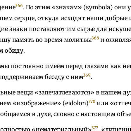
366
дение
. По этим «знакам» (symbola) они 
шем сердце, откуда исходят наши добрые 
ие знаки поставляют им сырье для искуш
368
ашу память во время молитвы
и оживляя 
м обиду.
 мы постоянно имеем перед глазами как н
369
 поддерживаем беседу с ним
.
ьные вещи «запечатлеваются» в нашем духе
370
нем «изображение» (eidolon)
или «отпеч
общаемся в духе, словно с настоящим объ
372
 полностью «нематериальный»
, «лишен