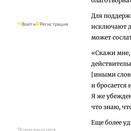
благотворна
Для поддержк
Войти
Регистрация
исключают др
может сосла
«Скажи мне,
действительн
[иными слова
и бросается 
Я же убежден
что знаю, что
Еще более уд
Старая версия сайта