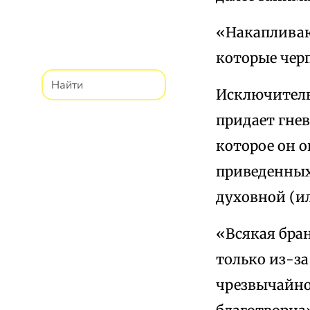
«Накапливаю
которые чер
Исключительн
придает гне
которое он о
приведенных
духовной (и
«Всякая бра
только из-за
чрезвычайно 