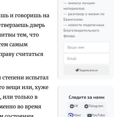
— анонсы лучших
материалов;
— разговор о жизни по
ишь и говоришь на
Евангелию;
отверзаешь дверь
— новости подопечных
Благотворительного
литвы тем, что
фонда.
 тем самым
 праву считаться
Подписаться
й степени испытал
то вещи или, хуже
, или только в
Следите за нами
менно во время
VK
Telegram
ом состоянии
Макс
YouTube