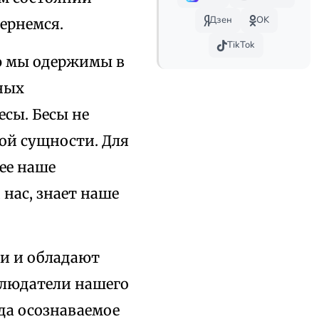
Дзен
OK
ернемся.
TikTok
ю мы одержимы в
ных
есы. Бесы не
ой сущности. Для
ее наше
нас, знает наше
и и обладают
блюдатели нашего
гда осознаваемое