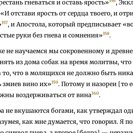
356
рестань гневаться и оставь ярость»
, Экк
«И отстави ярость от сердца твоего, и отр
357
»
, и Апостола, который предписывает «во 
358
стые руки без гнева и сомнения»
.
же не научаемся мы сокровенному и древн
нять из дома собак на время молитвы, чт
 то, что в молящихся не должно быть ника
359
ь змиев вино их»
. Потому и назореи [то
360
лжны воздерживаться от вина
.
ра не вкушаются богами, как утверждал о
азумея, как мне думается, что говорил. Я п
о символ гнева, а второе [бедра] — неразу