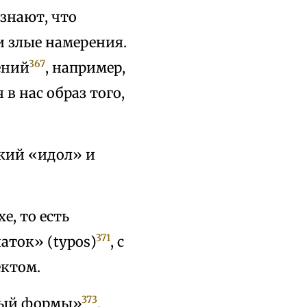
узнают, что
и злые намерения.
367
ений
, например,
в нас образ того,
екий «идол» и
, то есть
371
аток» (typos)
, с
ектом.
373
ный формы»
,