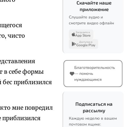
Скачайте наше
приложение
Слушайте аудио и
смотрите видео офлайн
ящегося
Загрузите в
го, чисто
App Store
Доступно в
Google Play
едставления
Благотворительность
т в себе формы
— помочь
нуждающимся
й бес приблизился
Подписаться на
 кто мне повредил
рассылку
е приблизился
Каждую неделю в вашем
почтовом ящике: