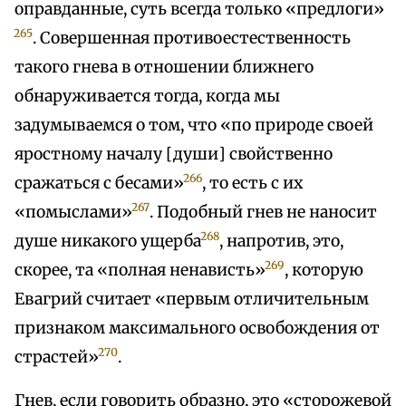
оправданные, суть всегда только «предлоги»
265
. Совершенная противоестественность
такого гнева в отношении ближнего
обнаруживается тогда, когда мы
задумываемся о том, что «по природе своей
яростному началу [души] свойственно
266
сражаться с бесами»
, то есть с их
267
«помыслами»
. Подобный гнев не наносит
268
душе никакого ущерба
, напротив, это,
269
скорее, та «полная ненависть»
, которую
Евагрий считает «первым отличительным
признаком максимального освобождения от
270
страстей»
.
Гнев, если говорить образно, это «сторожевой