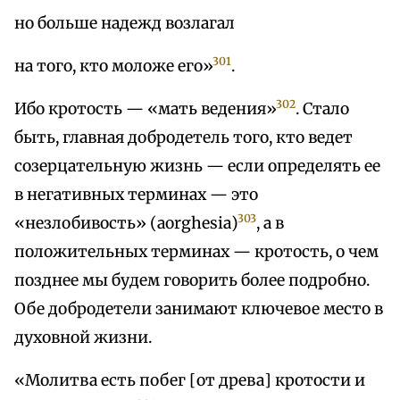
но больше надежд возлагал
301
на того, кто моложе его»
.
302
Ибо кротость — «мать ведения»
. Стало
быть, главная добродетель того, кто ведет
созерцательную жизнь — если определять ее
в негативных терминах — это
303
«незлобивость» (aorghesia)
, a в
положительных терминах — кротость, о чем
позднее мы будем говорить более подробно.
Обе добродетели занимают ключевое место в
духовной жизни.
«Молитва есть побег [от древа] кротости и