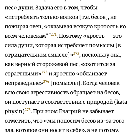
пес» души. Задача его в том, чтобы
«истреблять только волков [т.е. бесов], не
пожирая овец, «оказывая всякую кротость ко
271
всем человекам""
. Поэтому «ярость — это
сила души, которая истребляет помыслы [в
272
отрицательном смысле]»
, поскольку она,
как верный сторожевой пес, «охотится за
273
страстными»
и яростно «облаивает
274
неправедные»
[помыслы]. Когда человек
всю свою агрессивность обращает на бесов,
он поступает в соответствии с природой (katа
275
physin)
. При этом Евагрий не забывает
отметить, что «мы поносим бесов из-за того
зла, которое они носят в себе», а не потому,