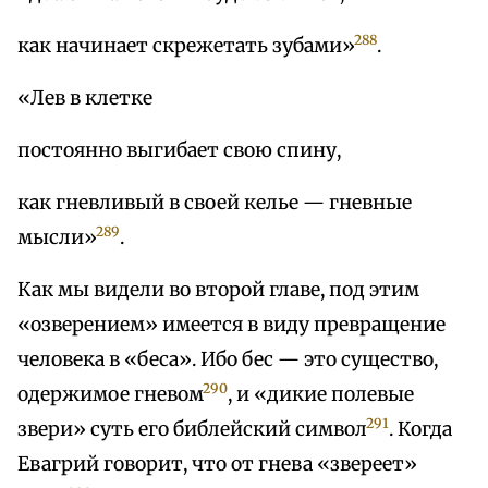
288
как начинает скрежетать зубами»
.
«Лев в клетке
постоянно выгибает свою спину,
как гневливый в своей келье — гневные
289
мысли»
.
Как мы видели во второй главе, под этим
«озверением» имеется в виду превращение
человека в «беса». Ибо бес — это существо,
290
одержимое гневом
, и «дикие полевые
291
звери» суть его библейский символ
. Когда
Евагрий говорит, что от гнева «звереет»