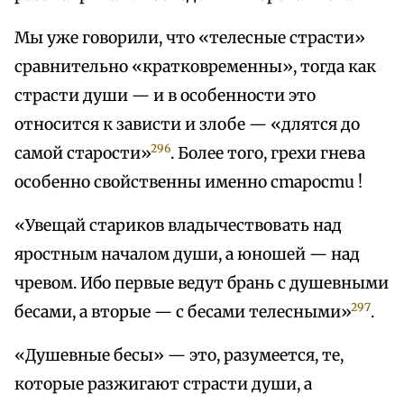
Мы уже говорили, что «телесные страсти»
сравнительно «кратковременны», тогда как
страсти души — и в особенности это
относится к зависти и злобе — «длятся до
296
самой старости»
. Более того, грехи гнева
особенно свойственны именно cmapocmu !
«Увещай стариков владычествовать над
яростным началом души, а юношей — над
чревом. Ибо первые ведут брань с душевными
297
бесами, а вторые — с бесами телесными»
.
«Душевные бесы» — это, разумеется, те,
которые разжигают страсти души, а