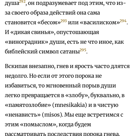
292
душа
, он подразумевает под этим, что из-
за своего образа действий она сама
293
294
становится «бесом»
или «василиском»
.
И «дикая свинья», опустошающая
«виноградник» души, есть не что иное, как
295
библейский символ сатаны
.
Вскипая внезапно, гнев и ярость часто длятся
недолго. Но если от этого порока не
избавиться, то мгновенный порыв души
легко превращается в «злобу», буквально, в
«памятозлобие» (mnesikakia) и в чистую
«ненависть» (misos). Мы еще встретимся с
этим «помыслом», когда будем
рассматривать последствия порока гнева.