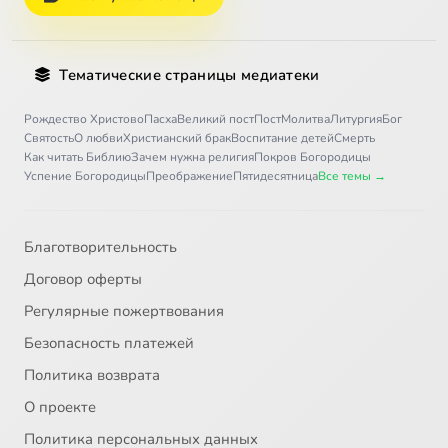
Тематические страницы медиатеки
Рождество Христово
Пасха
Великий пост
Пост
Молитва
Литургия
Бог
Святость
О любви
Христианский брак
Воспитание детей
Смерть
Как читать Библию
Зачем нужна религия
Покров Богородицы
Успение Богородицы
Преображение
Пятидесятница
Все темы →
Благотворительность
Договор оферты
Регулярные пожертвования
Безопасность платежей
Политика возврата
О проекте
Политика персональных данных