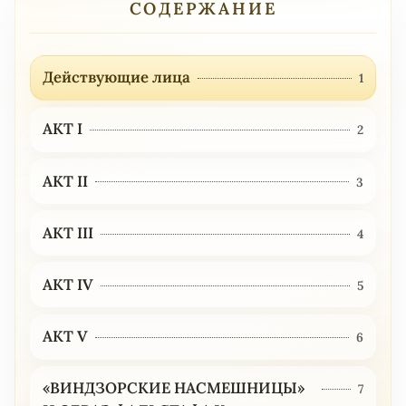
СОДЕРЖАНИЕ
Действующие лица
1
АКТ I
2
АКТ II
3
АКТ III
4
АКТ IV
5
АКТ V
6
«ВИНДЗОРСКИЕ НАСМЕШНИЦЫ»
7