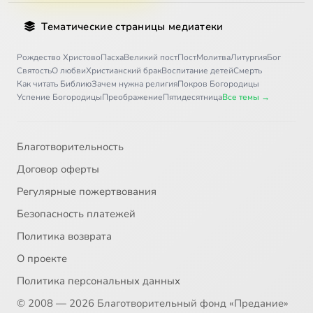
Тематические страницы медиатеки
Рождество Христово
Пасха
Великий пост
Пост
Молитва
Литургия
Бог
Святость
О любви
Христианский брак
Воспитание детей
Смерть
Как читать Библию
Зачем нужна религия
Покров Богородицы
Успение Богородицы
Преображение
Пятидесятница
Все темы →
Благотворительность
Договор оферты
Регулярные пожертвования
Безопасность платежей
Политика возврата
О проекте
Политика персональных данных
© 2008 — 2026 Благотворительный фонд «Предание»