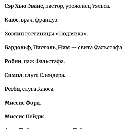
Сэр Хью Эванс
, пастор, уроженец Уэльса.
Каюс
, врач, француз.
Хозяин
гостиницы «Подвязка».
Бардольф
,
Пистоль
,
Ним
— свита Фальстафа.
Робин
, паж Фальстафа.
Симпл
, слуга Слендера.
Регби
, слуга Каюса.
Миссис Форд
.
Миссис Пейдж
.