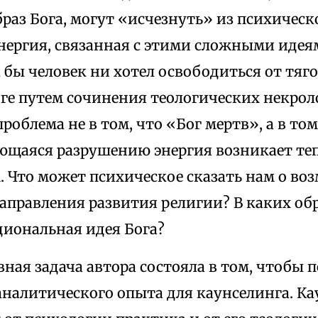
браз Бога, могут «исчезнуть» из психическ
нергия, связанная с этими сложными идея
к бы человек ни хотел освободиться от тяг
ге путем сочинения теологических некрол
роблема не в том, что «Бог мертв», а в то
ающаяся разрушению энергия возникает теп
. Что может психическое сказать нам о в
аправления развития религии? В каких об
циональная идея Бога?
ная задача автора состояла в том, чтобы 
аналитического опыта для каунселинга. Ка