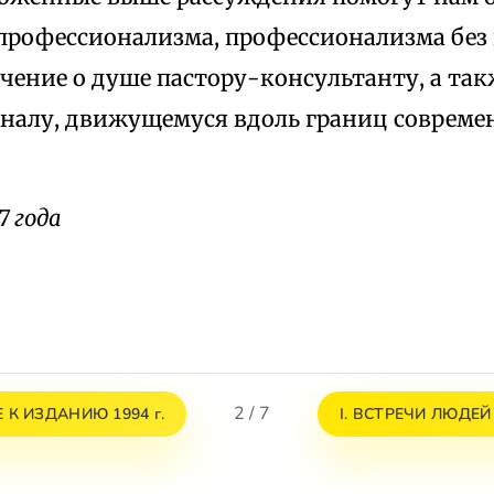
профессионализма, профессионализма без
ечение о душе пастору-консультанту, а та
налу, движущемуся вдоль границ совреме
7 года
2 / 7
К ИЗДАНИЮ 1994 г.
I. ВСТРЕЧИ ЛЮДЕ