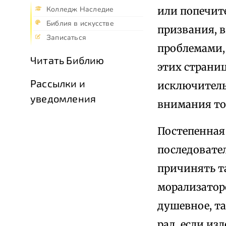
или попечите
Колледж Наследие
Библия в искусстве
призвания, 
Записаться
проблемами,
Читать Библию
этих страниц
Рассылки и
исключитель
уведомления
внимания то
Постепенная
последовате
причинять т
морализаторс
душевное, т
рад, если и