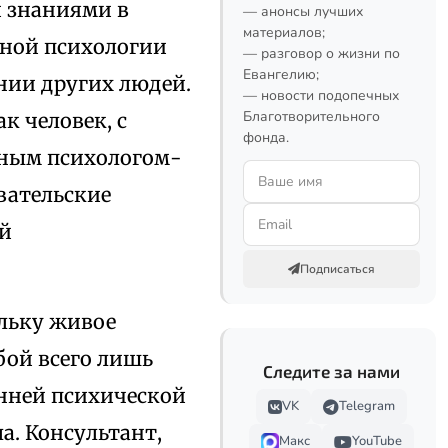
 знаниями в
— анонсы лучших
материалов;
енной психологии
— разговор о жизни по
Евангелию;
ении других людей.
— новости подопечных
Благотворительного
к человек, с
фонда.
ным психологом-
вательские
ый
Подписаться
ольку живое
бой всего лишь
Следите за нами
енней психической
VK
Telegram
а. Консультант,
Макс
YouTube