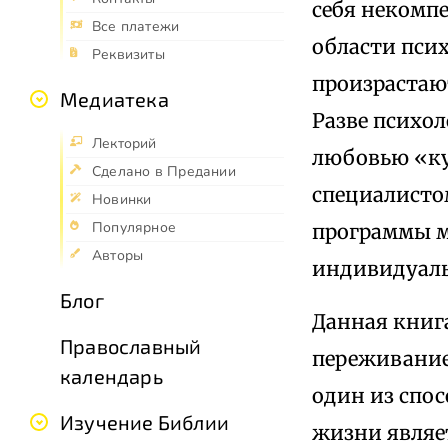
себя некомп
Все платежи
области псих
Реквизиты
произрастают
Медиатека
Разве психол
Лекторий
любовью «ку
Сделано в Предании
специалисто
Новинки
Популярное
программы м
Авторы
индивидуаль
Блог
Данная книг
Православный
переживание
календарь
один из спо
Изучение Библии
жизни являет