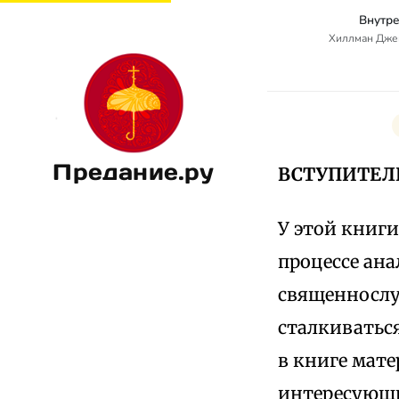
Внутр
Хиллман Джей
Предание.ру
ВСТУПИТЕЛ
У этой книги
процессе ан
священнослу
сталкиватьс
в книге мат
интересующи