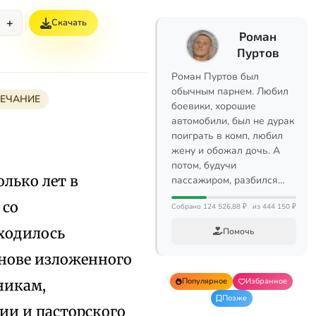
+
Скачать
Роман
Пуртов
Роман Пуртов был
обычным парнем. Любил
МЕЧАНИЕ
боевики, хорошие
автомобили, был не дурак
поиграть в комп, любил
жену и обожал дочь. А
потом, будучи
олько лет в
пассажиром, разбился…
 со
Собрано 124 526,88 ₽
из 444 150 ₽
ходилось
Помочь
снове изложенного
Популярное
Избранное
никам,
Позже
и и пасторского