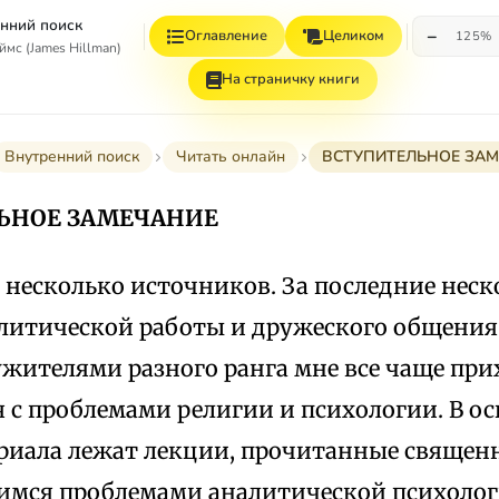
енний поиск
−
Оглавление
Целиком
125%
мс (James Hillman)
На страничку книги
Внутренний поиск
Читать онлайн
ВСТУПИТЕЛЬНОЕ ЗА
ЬНОЕ ЗАМЕЧАНИЕ
 несколько источников. За последние неск
алитической работы и дружеского общения
жителями разного ранга мне все чаще при
я с проблемами религии и психологии. В о
ериала лежат лекции, прочитанные священ
мся проблемами аналитической психологи