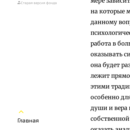
мере зависит
Старая версия фонда
на которые 
данному воп
психологичес
работа в бо
оказывать си
она будет ра
лежит прямо
этими традиц
особенно дл
души и вера 
собственной
Главная
оказать анал