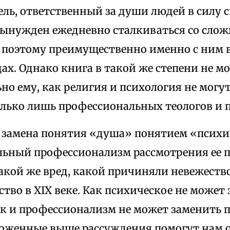
ль, ответственный за души людей в силу 
вынужден ежедневно сталкиваться со сло
 поэтому преимущественно именно с ним в
ах. Однако книга в такой же степени не м
но ему, как религия и психология не могу
лько лишь профессиональных теологов и п
 замена понятия «душа» понятием «психик
льный профессионализм рассмотрения ее 
акой же вред, какой причиняли невежеств
тво в XIX веке. Как психическое не может
ак и профессионализм не может заменить п
зложенные выше рассуждения помогут нам 