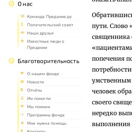
О нас
Обратившись
Команда Предание.ру
пути. Слово
Попечительский совет
Наши друзья
священника 
Известные люди о
«пациентами
Предании
попечения п
Благотворительность
потребности 
О нашем фонде
умственным 
Новости
человек обра
Отчёты
Им помогли
своего свяще
Мы помним
нередко вып
Программы фонда
выполнения 
Мне нужна помощь
Контакты