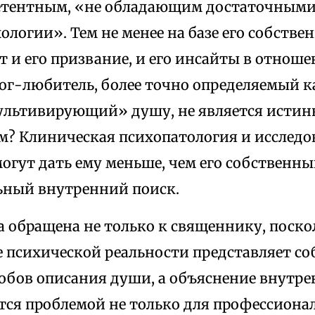
етентным, «не обладающим достаточными
ологии». Тем не менее на базе его собств
 и его призвание, и его инсайты в отнош
ог-любитель, более точно определяемый ка
льтивирующий» душу, не является истин
м? Клиническая психопатология и исследо
огут дать ему меньше, чем его собственн
ный внутренний поиск.
а обращена не только к священнику, поск
 психической реальности представляет со
собов описания души, а объяснение внутр
ся проблемой не только для профессионал