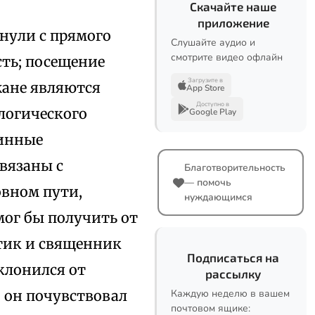
Скачайте наше
приложение
нули с прямого
Слушайте аудио и
смотрите видео офлайн
ть; посещение
Загрузите в
ане являются
App Store
Доступно в
логического
Google Play
бинные
связаны с
Благотворительность
— помочь
овном пути,
нуждающимся
мог бы получить от
итик и священник
Подписаться на
клонился от
рассылку
 он почувствовал
Каждую неделю в вашем
почтовом ящике: