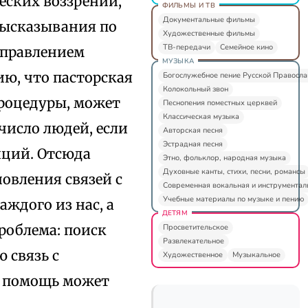
ческих воззрений,
ФИЛЬМЫ И ТВ
Документальные фильмы
Высказывания по
Художественные фильмы
ТВ-передачи
Семейное кино
аправлением
МУЗЫКА
ию, что пасторская
Богослужебное пение Русской Правосл
Колокольный звон
процедуры, может
Песнопения поместных церквей
Классическая музыка
число людей, если
Авторская песня
Эстрадная песня
иций. Отсюда
Этно, фольклор, народная музыка
Духовные канты, стихи, песни, романсы
овления связей с
Современная вокальная и инструментал
Учебные материалы по музыке и пению
ждого из нас, а
ДЕТЯМ
роблема: поиск
Просветительское
Развлекательное
 связь с
Художественное
Музыкальное
ю помощь может