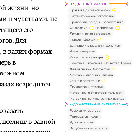
ПРЕДМЕТНЫЙ КАТАЛОГ
ой жизни, но
Практика духовной жизни
Систематическое богословие
ми и чувствами, не
Проповеди, беседы
Апологетика
Философия
Патрология
отящего его
Литургическое богословие
огов. Для
История Церкви
Единство и разделения христиан
м, в каких формах
Религиоведение
Искусство и культура
ерь в
Политика. Экономика. Общество. Публи
Жития святых, биографии
озможном
Мемуары, дневники, письма
Семья и воспитание
разах возродится
Психология и терапия
Материалы о благотворительности
Материалы на иностранных языках
ХУДОЖЕСТВЕННАЯ ЛИТЕРАТУРА
показать
Русская литература
Переводная поэзия
унселинг в равной
Русская поэзия
Зарубежная литература