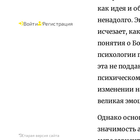
как идея и о
ненадолго. Э
Войти
Регистрация
исчезает, ка
понятия о Бо
психологии п
эта не подд
психическом
изменении н
великая эмо
Однако основ
значимость 
Старая версия сайта