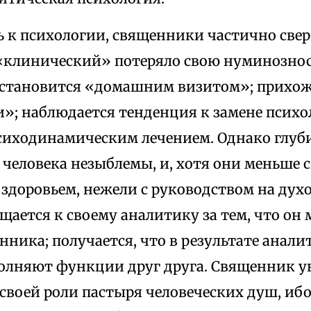
 к психологии, священники частично свер
 «клинический» потеряло свою нуминознос
становится «домашним визитом»; прихож
»; наблюдается тенденция к замене психо
сиходинамическим лечением. Однако глу
человека незыблемы, и, хотя они меньше 
здоровьем, нежели с руководством на дух
щается к своему аналитику за тем, что он 
нника; получается, что в результате анал
олняют функции друг друга. Священник у
своей роли пастыря человеческих душ, ибо