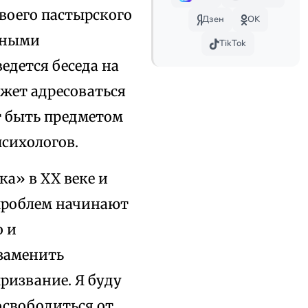
своего пастырского
Дзен
OK
жными
TikTok
едется беседа на
ожет адресоваться
т быть предметом
сихологов.
а» в XX веке и
проблем начинают
о и
 заменить
ризвание. Я буду
освободиться от