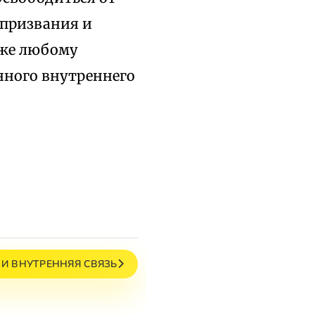
 призвания и
кже любому
нного внутреннего
Й И ВНУТРЕННЯЯ СВЯЗЬ