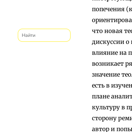
попечения (
ориентирова
что новая те
дискуссии о
влияние на 
возникает р
значение тео
есть в изуче
плане анали
культуру в 
сторону рем
автор и попы