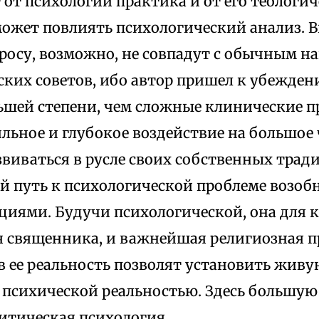
 от психологии практика и от его теологи
может повлиять психологический анализ. 
росу, возможно, не совпадут с обычным н
ких советов, ибо автор пришел к убежден
льшей степени, чем сложные клинические 
льное и глубокое воздействие на большое 
звиваться в русле своих собственных трад
й путь к психологической проблеме возобн
иями. Будучи психологической, она для ка
я священника, и важнейшая религиозная п
в ее реальность позволят установить живую
 психической реальностью. Здесь большу
итическая психология.