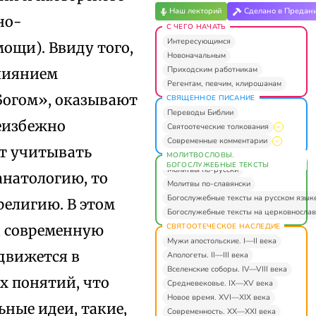
Наш лекторий
Сделано в Предан
но-
С ЧЕГО НАЧАТЬ
Интересующимся
ощи). Ввиду того,
Новоначальным
Приходским работникам
влиянием
Регентам, певчим, клирошанам
 Богом», оказывают
СВЯЩЕННОЕ ПИСАНИЕ
Переводы Библии
неизбежно
Святоотеческие толкования
Современные комментарии
ет учитывать
МОЛИТВОСЛОВЫ.
БОГОСЛУЖЕБНЫЕ ТЕКСТЫ
Молитвы по-русски
анатологию, то
Молитвы по-славянски
Богослужебные тексты на русском язык
религию. В этом
Богослужебные тексты на церковнослав
СВЯТООТЕЧЕСКОЕ НАСЛЕДИЕ
а современную
Мужи апостольские. I—II века
движется в
Апологеты. II—III века
Вселенские соборы. IV—VIII века
х понятий, что
Средневековье. IX—XV века
Новое время. XVI—XIX века
ьные идеи, такие,
Современность. XX—XXI века