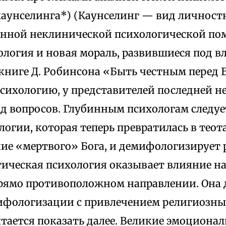
каунселинга*) (Каунселинг — вид личност
нной неклинической психологической пом
ология и новая мораль, развившиеся под 
 книге Д. Робинсона «Быть честным перед
психологию, у представителей последней 
яд вопросов. Глубинным психологам следу
логии, которая теперь превратилась в теот
ние «мертвого» Бога, и демифологизирует 
тическая психология оказывает влияние н
прямо противоположном направлении. Она 
ифологизации с привлечением религиозны
тается показать далее. Великие эмоционал