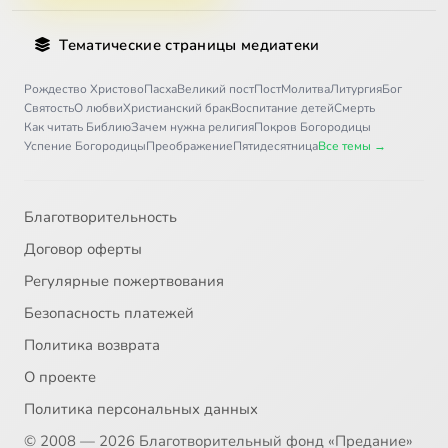
Тематические страницы медиатеки
Рождество Христово
Пасха
Великий пост
Пост
Молитва
Литургия
Бог
Святость
О любви
Христианский брак
Воспитание детей
Смерть
Как читать Библию
Зачем нужна религия
Покров Богородицы
Успение Богородицы
Преображение
Пятидесятница
Все темы →
Благотворительность
Договор оферты
Регулярные пожертвования
Безопасность платежей
Политика возврата
О проекте
Политика персональных данных
© 2008 — 2026 Благотворительный фонд «Предание»