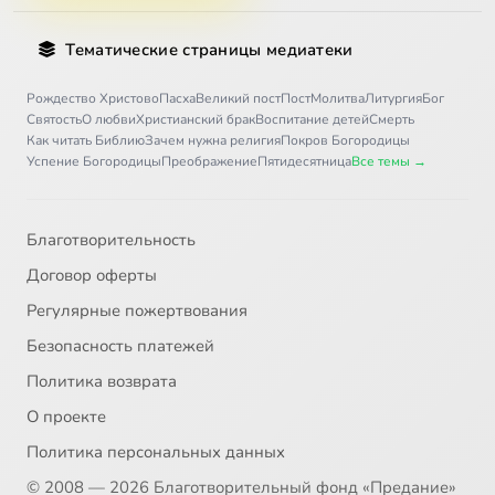
Тематические страницы медиатеки
Рождество Христово
Пасха
Великий пост
Пост
Молитва
Литургия
Бог
Святость
О любви
Христианский брак
Воспитание детей
Смерть
Как читать Библию
Зачем нужна религия
Покров Богородицы
Успение Богородицы
Преображение
Пятидесятница
Все темы →
Благотворительность
Договор оферты
Регулярные пожертвования
Безопасность платежей
Политика возврата
О проекте
Политика персональных данных
© 2008 — 2026 Благотворительный фонд «Предание»