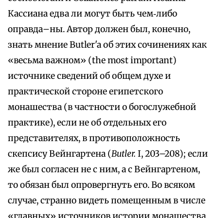
Кассиана едва ли могут быть чем‑либо
оправда–ны. Автор должен был, конечно,
знать мнение Butler'a об этих сочинениях как
«весьма важном» (the most important)
источнике сведений об общем духе и
практической стороне египетского
монашества (в частности о богослужебной
практике), если не об отдельных его
представителях, в противоположность
скепсису Вейнгартена (
Butler.
I, 203–208); если
же был согласен не с ним, а с Вейнгартеном,
то обязан был опровергнуть его. Во всяком
случае, странно видеть помещенным в числе
«главных» источников истории монашества