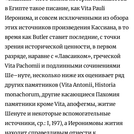
в Египте такое писание, как Vita Pauli
Иеронима, и совсем исключенными из обзора
этих источников произведения Кассиана, в то
время как Butler ставит последние, с точки
зрения исторической ценности, в первом
разряде, наравне с «Лавсаиком», греческой
Vita Pachomii и подлинными сочинениями
Ше–нуте, несколько ниже их оценивает ряд
других памятников (Vita Antonii, Historia
monachorum, другие касающиеся Пахомия
памятники кроме Vita, апофегмы, житие
Шенуте и некоторые вспомогательные
источники, ср.: I, 197), а Иеронимовы жития
находит справедливым отнести к