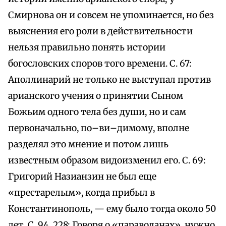
Смирнова он и совсем не упоминается, но без
выяснения его роли в действительности
нельзя правильно понять истории
богословских споров того времени. С. 67:
Аполлинарий не только не выступал против
арианского учения о принятии Сыном
Божьим одного тела без души, но и сам
первоначально, по–ви–димому, вполне
разделял это мнение и потом лишь
известным образом видоизменил его. С. 69:
Григорий Назианзин не был еще
«престарелым», когда прибыл в
Константинополь, — ему было тогда около 50
лет. С. 94, 228: Говоря о «параволанах», нужно