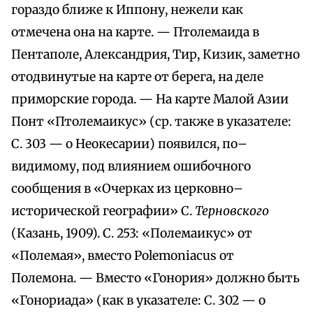
гораздо ближе к Иппону, нежели как
отмечена она на карте. — Птолемаида в
Пентаполе, Александрия, Тир, Кизик, заметно
отодвинутые на карте от берега, на деле
приморские города. — На карте Малой Азии
Понт «Птолемаикус» (ср. также в указателе:
С. 303 — о Неокесарии) появился, по–
видимому, под влиянием ошибочного
сообщения в «Очерках из церковно–
исторической географии» С.
Терновского
(Казань, 1909). С. 253: «Полемаикус» от
«Полемая», вместо Polemoniacus от
Полемона. — Вместо «Гонория» должно быть
«Гонориада» (как в указателе: С. 302 — о