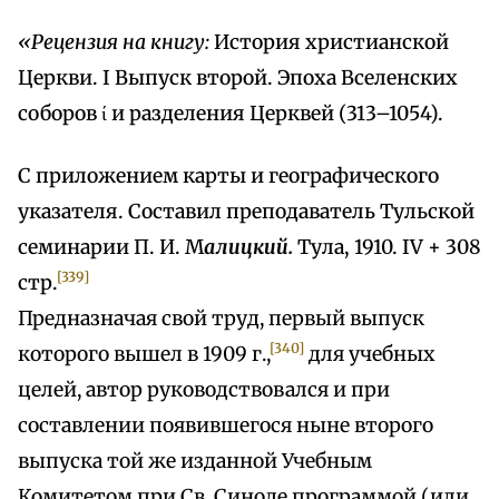
«Рецензия на книгу:
История христианской
Церкви. I Выпуск второй. Эпоха Вселенских
соборов ί и разделения Церквей (313–1054).
С приложением карты и географического
указателя. Составил преподаватель Тульской
семинарии П. И. М
алицкий.
Тула, 1910. IV + 308
[339]
стр.
Предназначая свой труд, первый выпуск
[340]
которого вышел в 1909 г.,
для учебных
целей, автор руководствовался и при
составлении появившегося ныне второго
выпуска той же изданной Учебным
Комитетом при Св. Синоде программой (или