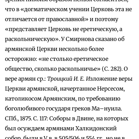
что в «догматическом учении Церковь эта не
отличается от православной» и поэтому
«представляет Церковь не еретическую, а
раскольническую». У Смирнова сказано об
армянской Церкви несколько более
осторожно: «не столько еретическое
общество, сколько раскольничье» (С. 282). О
вере армян ср.:
Троицкий И. Е. И
зложение веры
Церкви армянской, начертанное Нерсесом,
католикосом Армянским, по требованию
боголюбивого государя греков Ма–нуила.
СПб., 1875. С. 117: Соборы в Двине, на которых
был осуждаем армянами Халкидонский
собор, были в V в. в 505/506 и 554 гг., но не в