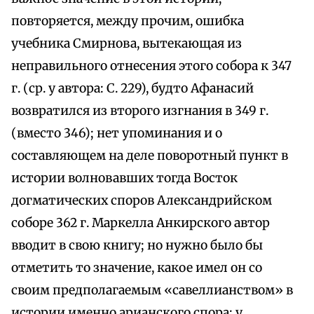
повторяется, между прочим, ошибка
учебника Смирнова, вытекающая из
неправильного отнесения этого собора к 347
г. (ср. у автора: С. 229), будто Афанасий
возвратился из второго изгнания в 349 г.
(вместо 346); нет упоминания и о
составляющем на деле поворотный пункт в
истории волновавших тогда Восток
догматических споров Александрийском
соборе 362 г. Маркелла Анкирского автор
вводит в свою книгу; но нужно было бы
отметить то значение, какое имел он со
своим предполагаемым «савеллианством» в
истории именно арианского спора; у