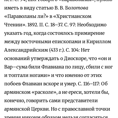
иметь в виду статью В. В. Б
олотова
«Параволаны ли?» в «Христианском
Чтении». 1892. II. С. 18–37. С. 97: Необходимо
указать год, когда состоялось примирение
между восточными епископами и Кириллом
Александрийским (433 г.). С. 104: Нет
оснований утверждать о Диоскоре, что «он и
Вар–сума били Флавиана по лицу, сбили с ног
и топтали ногами» и что именно от этих
побоев Флавиан вскоре и умер. С. 116–117: Об
армянском «расколе», а не ереси, хотели бы,
конечно, говорить сами представители
армянской Церкви. Но с православной точки
зрения никоим образом нельзя согласиться,