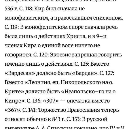
536 г. С. 118: Кир был сначала не
монофизитским, а православным епископом.
С. 119: В монофелитском споре сначала речь
была лишь о действиях Христа, и в 9–и
членах Кира о единой воле ничего не
говорится. С. 120: Эктезис запрещал говорить
именно лишь о действиях. С. 125: Вместо
«Вардесан» должно быть «Вардан». С. 127:
Вместо «Леонтия, еп. Никопольского на о.
Крите» должно быть «Неапольско–го на о.
Кипре». С. 136: «307» — опечатка вместо
«367». С. 141: Торжество Православия теперь
относят обычно к 843 г. С. 153: В русской
литературе А. А. Спасским доказано, что IV и V