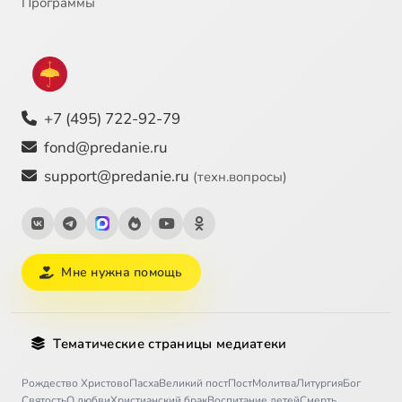
Программы
+7 (495) 722-92-79
fond@predanie.ru
support@predanie.ru
(техн.вопросы)
Мне нужна помощь
Тематические страницы медиатеки
Рождество Христово
Пасха
Великий пост
Пост
Молитва
Литургия
Бог
Святость
О любви
Христианский брак
Воспитание детей
Смерть