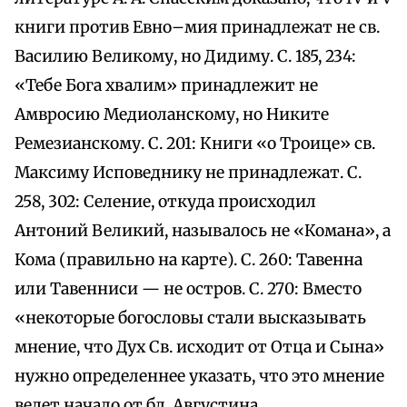
книги против Евно–мия принадлежат не св.
Василию Великому, но Дидиму. С. 185, 234:
«Тебе Бога хвалим» принадлежит не
Амвросию Медиоланскому, но Никите
Ремезианскому. С. 201: Книги «о Троице» св.
Максиму Исповеднику не принадлежат. С.
258, 302: Селение, откуда происходил
Антоний Великий, называлось не «Комана», а
Кома (правильно на карте). С. 260: Тавенна
или Тавенниси — не остров. С. 270: Вместо
«некоторые богословы стали высказывать
мнение, что Дух Св. исходит от Отца и Сына»
нужно определеннее указать, что это мнение
ведет начало от бл. Августина.