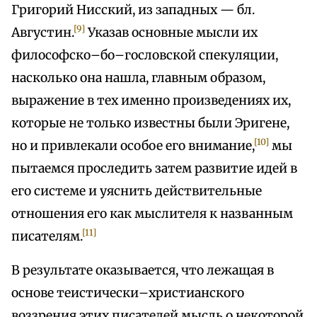
Григорий Нисский, из западных — бл.
[9]
Августин.
Указав основные мысли их
философско–бо–гословской спекуляции,
насколько она нашла, главным образом,
выражение в тех именно произведениях их,
которые не только известны были Эригене,
[10]
но и привлекали особое его внимание,
мы
пытаемся проследить затем развитие идей в
его системе и уяснить действительные
отношения его как мыслителя к названным
[11]
писателям.
В результате оказывается, что лежащая в
основе теистически–христианского
воззрения этих писателей мысль о некоторой