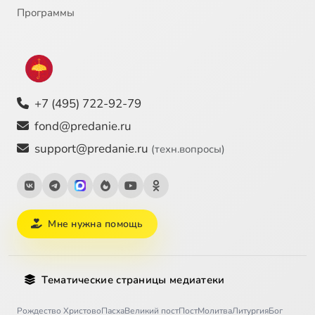
Программы
+7 (495) 722-92-79
fond@predanie.ru
support@predanie.ru
(техн.вопросы)
Мне нужна помощь
Тематические страницы медиатеки
Рождество Христово
Пасха
Великий пост
Пост
Молитва
Литургия
Бог