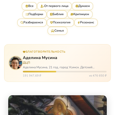
Все
От первого лица
Думаем
Подборки
Библия
Критикуем
Разбираемся
Психология
Резонанс
Семья
БЛАГОТВОРИТЕЛЬНОСТЬ
Аделина Мусина
ДЦП
Аделина Мусина, 21 год, город Усинск. Детский
церебральный паралич, передвигается на ходунках или
коляске. Аделине требуется помощь, чтобы ноги
191 947,69 ₽
из 476 650 ₽
окончательно не перестали слушаться…