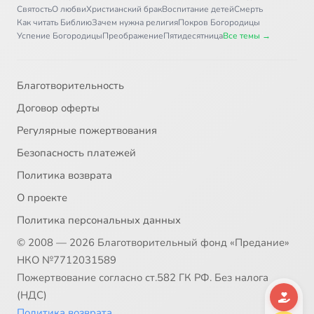
Святость
О любви
Христианский брак
Воспитание детей
Смерть
Как читать Библию
Зачем нужна религия
Покров Богородицы
Успение Богородицы
Преображение
Пятидесятница
Все темы →
Благотворительность
Договор оферты
Регулярные пожертвования
Безопасность платежей
Политика возврата
О проекте
Политика персональных данных
© 2008 — 2026 Благотворительный фонд «Предание»
НКО №7712031589
Пожертвование согласно ст.582 ГК РФ. Без налога
(НДС)
Политика возврата