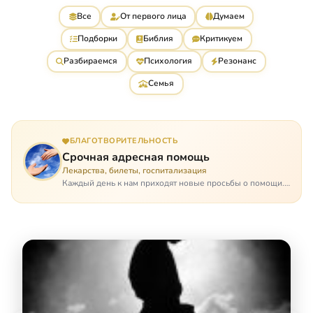
Все
От первого лица
Думаем
Подборки
Библия
Критикуем
Разбираемся
Психология
Резонанс
Семья
БЛАГОТВОРИТЕЛЬНОСТЬ
Срочная адресная помощь
Лекарства, билеты, госпитализация
Каждый день к нам приходят новые просьбы о помощи.
Часто оказывается, что помощь нужна даже не сегодня –
она нужна была вчера: в приеме лекарств образовался
недопустимый, опасный п…