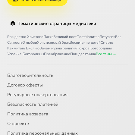
Тематические страницы медиатеки
Рождество Христово
Пасха
Великий пост
Пост
Молитва
Литургия
Бог
Святость
О любви
Христианский брак
Воспитание детей
Смерть
Как читать Библию
Зачем нужна религия
Покров Богородицы
Успение Богородицы
Преображение
Пятидесятница
Все темы →
Благотворительность
Договор оферты
Регулярные пожертвования
Безопасность платежей
Политика возврата
О проекте
Политика персональных данных