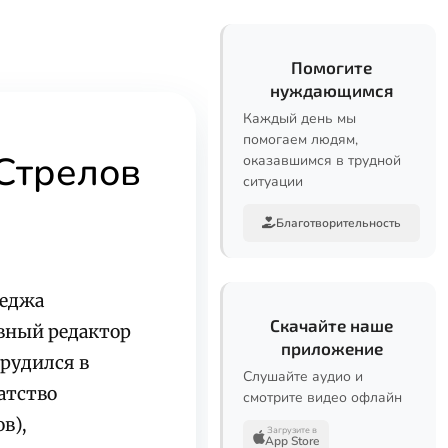
Помогите
нуждающимся
Каждый день мы
помогаем людям,
Стрелов
оказавшимся в трудной
ситуации
Благотворительность
леджа
Скачайте наше
вный редактор
приложение
рудился в
Слушайте аудио и
атство
смотрите видео офлайн
в),
Загрузите в
App Store