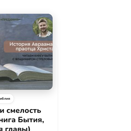
иблия
и смелость
нига Бытия,
я главы)