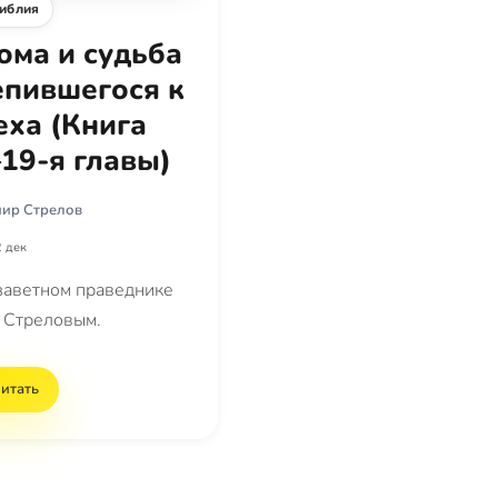
иблия
ома и судьба
епившегося к
еха (Книга
19-я главы)
ир Стрелов
 дек
заветном праведнике
 Стреловым.
итать