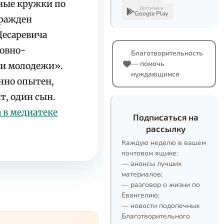
ные кружки по
Доступно в
Google Play
гражден
Цесаревича
ховно-
Благотворительность
— помочь
ии молодежи».
нуждающимся
нно опытен,
т, один сын.
 в медиатеке
Подписаться на
рассылку
Каждую неделю в вашем
почтовом ящике:
— анонсы лучших
материалов;
— разговор о жизни по
Евангелию;
— новости подопечных
Благотворительного