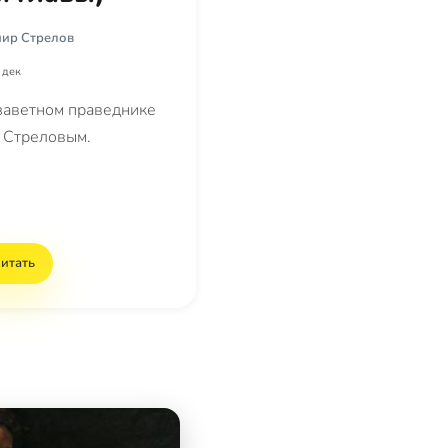
ир Стрелов
 дек
заветном праведнике
 Стреловым.
итать