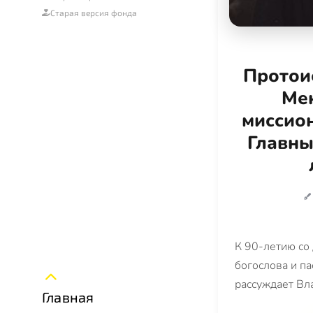
Старая версия фонда
Протои
Мен
миссион
Главны
К 90-летию со
богослова и па
рассуждает Вл
Главная