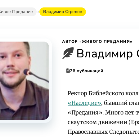
ивое Предание
Владимир Стрелов
АВТОР «ЖИВОГО ПРЕДАНИЯ»
Владимир 
26 публикаций
Ректор Библейского кол
«Наследие»
, бывший гла
«Предания». Много лет т
скаутском движении (Бр
Православных Следопыто