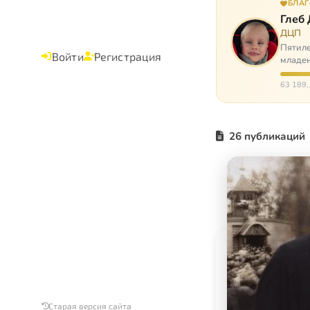
БЛА
Глеб
ДЦП
Пятиле
Войти
Регистрация
младен
время
63 189,
26 публикаций
Старая версия сайта