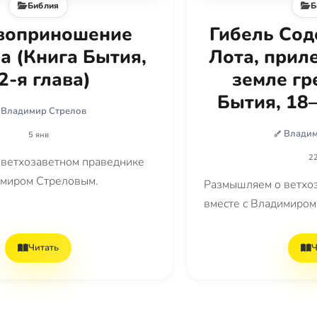
Библия
Б
воприношение
Гибель Сод
а (Книга Бытия,
Лота, прил
2-я глава)
земле гр
Бытия, 18–
Владимир Стрелов
Владим
5 янв
22
ветхозаветном праведнике
имиром Стреловым.
Размышляем о ветхо
вместе с Владимиром
Читать
Ч