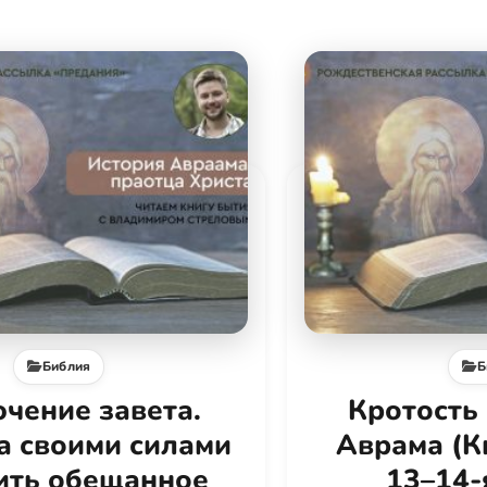
Библия
Б
чение завета.
Кротость 
а своими силами
Аврама (К
ить обещанное
13–14-