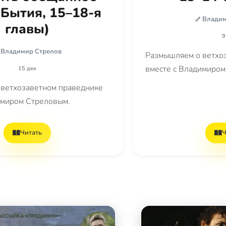
 Бытия, 15–18-я
Владим
главы)
9
Владимир Стрелов
Размышляем о ветхо
вместе с Владимиром
15 дек
ветхозаветном праведнике
имиром Стреловым.
Читать
Ч