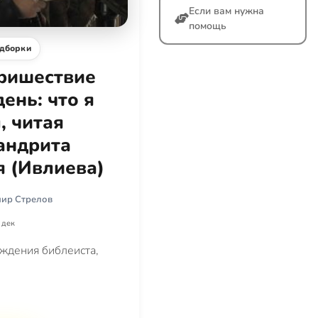
Если вам нужна
помощь
дборки
ришествие
ень: что я
, читая
андрита
 (Ивлиева)
ир Стрелов
 дек
ождения библеиста,