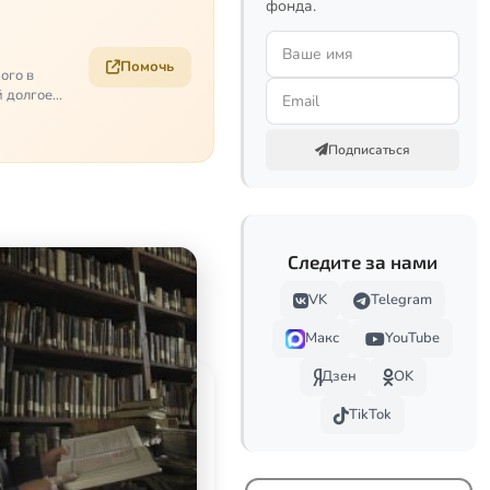
фонда.
Помочь
ого в
й долгое
Подписаться
Следите за нами
VK
Telegram
Макс
YouTube
Дзен
OK
TikTok