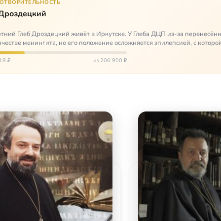
ГОТВОРИТЕЛЬНОСТЬ
 Дроздецкий
тний Глеб Дроздецкий живёт в Иркутске. У Глеба ДЦП из-за перенесённ
честве менингита, но его положение осложняется эпилепсией, с которо
 была невозмож…
18 ₽
из 206 900 ₽