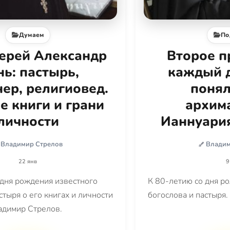
Думаем
По
ерей Александр
Второе п
ь: пастырь,
каждый д
ер, религиовед.
понял
е книги и грани
архим
личности
Ианнуария
Владимир Стрелов
Владим
22 янв
9
 дня рождения известного
К 80-летию со дня р
стыря о его книгах и личности
богослова и пастыря.
адимир Стрелов.