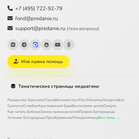
+7 (495) 722-92-79
fond@predanie.ru
support@predanie.ru
(техн.вопросы)
Мне нужна помощь
Тематические страницы медиатеки
Рождество Христово
Пасха
Великий пост
Пост
Молитва
Литургия
Бог
Святость
О любви
Христианский брак
Воспитание детей
Смерть
Как читать Библию
Зачем нужна религия
Покров Богородицы
Успение Богородицы
Преображение
Пятидесятница
Все темы →