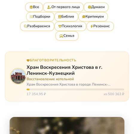
Все
От первого лица
Думаем
Подборки
Библия
Критикуем
Разбираемся
Психология
Резонанс
Семья
БЛАГОТВОРИТЕЛЬНОСТЬ
Храм Воскресения Христова в г.
Ленинск-Кузнецкий
Восстановление котельной
Храм Воскресения Христова в городе Ленинск-
Кузнецкий в Кемеровской области – совсем новый, он
открылся всего 20 назад. И сейчас храм может вообще
17 354,95 ₽
из 500 363 ₽
закрыться. Потому что это Сибирь,…