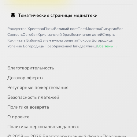
Тематические страницы медиатеки
Рождество Христово
Пасха
Великий пост
Пост
Молитва
Литургия
Бог
Святость
О любви
Христианский брак
Воспитание детей
Смерть
Как читать Библию
Зачем нужна религия
Покров Богородицы
Успение Богородицы
Преображение
Пятидесятница
Все темы →
Благотворительность
Договор оферты
Регулярные пожертвования
Безопасность платежей
Политика возврата
О проекте
Политика персональных данных
© 2008 — 2026 Благотворительный фонд «Предание»