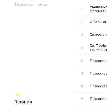
Старая версия фонда
Архиеписк
2
Ефрема Си
О Великом
3
Святоотеч
4
Св. Феофан
5
христианс
Православ
6
Православ
7
Православ
8
Православ
9
Главная