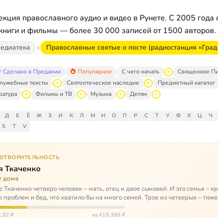
кция православного аудио и видео в Рунете. С 2005 года 
книги и фильмы — более 30 000 записей от 1500 авторов.
едиатека
Православные святые о посте (радиостанция «Град
Сделано в Предании
Популярное
С чего начать
Священное П
лужебные тексты
Святоотеческое наследие
Предметный каталог
ратура
Фильмы и ТВ
Музыка
Детям
Д
Е
Ё
Ж
З
И
К
Л
М
Н
О
П
Р
С
Т
У
Ф
Х
Ц
Ч
S
T
V
ГОТВОРИТЕЛЬНОСТЬ
я Ткаченко
т дома
е Ткаченко четверо человек – мать, отец и двое сыновей. И это семья – кр
о проблем и бед, что хватило бы на много семей. Трое из четверых – тяж
,92 ₽
из 419 389 ₽