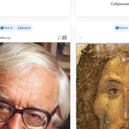
Собрание
Книга
Аудио
Книга
adbury)
—