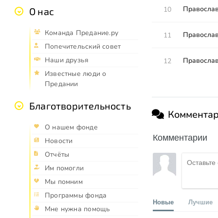
Православ
10
О нас
Команда Предание.ру
Православ
11
Попечительский совет
Наши друзья
Православ
12
Известные люди о
Предании
Благотворительность
Коммента
О нашем фонде
Комментарии
Новости
Отчёты
Им помогли
Мы помним
Программы фонда
Новые
Лучшие
Мне нужна помощь