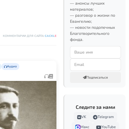
— анонсы лучших
материалов;
— разговор о жизни по
Евангелию;
— новости подопечных
Благотворительного
КОММЕНТАРИИ ДЛЯ САЙТА
CACKL
E
фонда.
Аудио
Подписаться
Следите за нами
VK
Telegram
Макс
YouTube