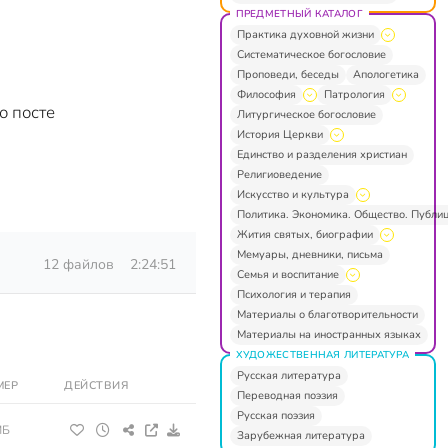
ПРЕДМЕТНЫЙ КАТАЛОГ
Практика духовной жизни
Систематическое богословие
Проповеди, беседы
Апологетика
Философия
Патрология
о посте
Литургическое богословие
История Церкви
Единство и разделения христиан
Религиоведение
Искусство и культура
Политика. Экономика. Общество. Публи
Жития святых, биографии
Мемуары, дневники, письма
12 файлов
2:24:51
Семья и воспитание
Психология и терапия
Материалы о благотворительности
Материалы на иностранных языках
ХУДОЖЕСТВЕННАЯ ЛИТЕРАТУРА
Русская литература
МЕР
ДЕЙСТВИЯ
Переводная поэзия
Русская поэзия
МБ
Зарубежная литература