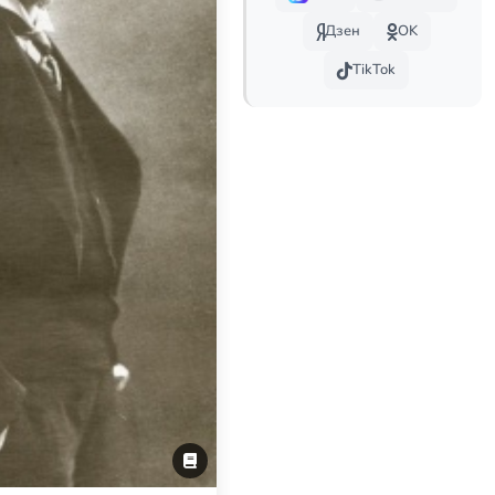
Дзен
OK
TikTok