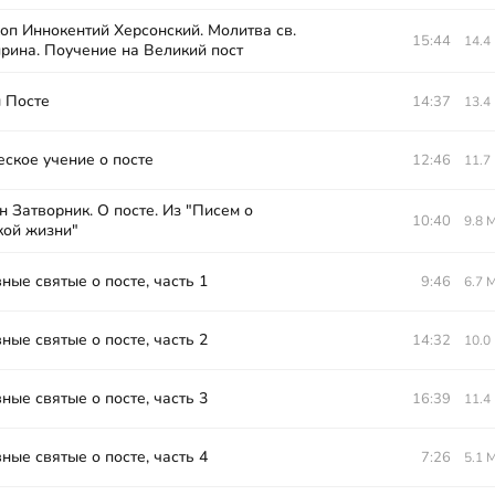
оп Иннокентий Херсонский. Молитва св.
15:44
14.4
рина. Поучение на Великий пост
 Посте
14:37
13.4
еское учение о посте
12:46
11.7
 Затворник. О посте. Из "Писем о
10:40
9.8 
кой жизни"
ные святые о посте, часть 1
9:46
6.7 
ные святые о посте, часть 2
14:32
10.0
ные святые о посте, часть 3
16:39
11.4
ные святые о посте, часть 4
7:26
5.1 