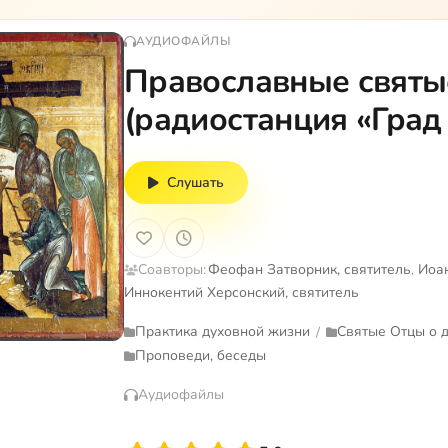
АУДИОФАЙЛЫ
Православные святые
(радиостанция «Град
Слушать
Соавторы:
Феофан Затворник, святитель
,
Иоан
Иннокентий Херсонский, святитель
Практика духовной жизни
Святые Отцы о 
/
Проповеди, беседы
Аудиофайлы