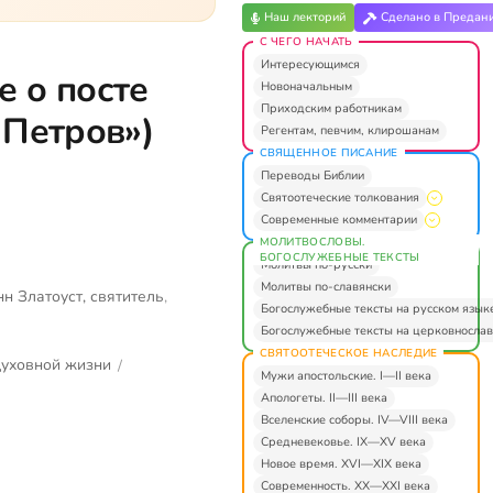
Наш лекторий
Сделано в Предан
С ЧЕГО НАЧАТЬ
Интересующимся
 о посте
Новоначальным
Приходским работникам
 Петров»)
Регентам, певчим, клирошанам
СВЯЩЕННОЕ ПИСАНИЕ
Переводы Библии
Святоотеческие толкования
Современные комментарии
МОЛИТВОСЛОВЫ.
БОГОСЛУЖЕБНЫЕ ТЕКСТЫ
Молитвы по-русски
Молитвы по-славянски
н Златоуст, святитель
,
Богослужебные тексты на русском язык
Богослужебные тексты на церковнослав
СВЯТООТЕЧЕСКОЕ НАСЛЕДИЕ
духовной жизни
/
Мужи апостольские. I—II века
Апологеты. II—III века
Вселенские соборы. IV—VIII века
Средневековье. IX—XV века
Новое время. XVI—XIX века
Современность. XX—XXI века