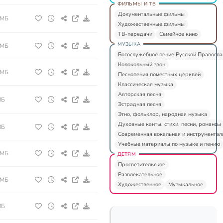
ФИЛЬМЫ И ТВ
Документальные фильмы
 МБ
Художественные фильмы
ТВ-передачи
Семейное кино
МУЗЫКА
 МБ
Богослужебное пение Русской Правосл
Колокольный звон
 МБ
Песнопения поместных церквей
Классическая музыка
Авторская песня
МБ
Эстрадная песня
Этно, фольклор, народная музыка
Духовные канты, стихи, песни, романсы
МБ
Современная вокальная и инструментал
Учебные материалы по музыке и пению
 МБ
ДЕТЯМ
Просветительское
Развлекательное
 МБ
Художественное
Музыкальное
МБ