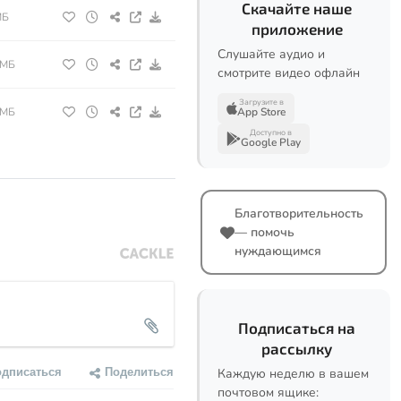
Скачайте наше
МБ
приложение
Слушайте аудио и
 МБ
смотрите видео офлайн
Загрузите в
 МБ
App Store
Доступно в
Google Play
Благотворительность
— помочь
нуждающимся
Подписаться на
рассылку
одписаться
Поделиться
Каждую неделю в вашем
почтовом ящике: