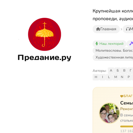
Крупнейшая колле
проповеди, аудио
Главная
М
Наш лекторий
Молитвословы. Богос
Предание.ру
Художественная лите
Авторы:
А
Б
В
Г
H
I
L
M
N
P
БЛА
Семь
Ремон
В семь
стольк
137 182