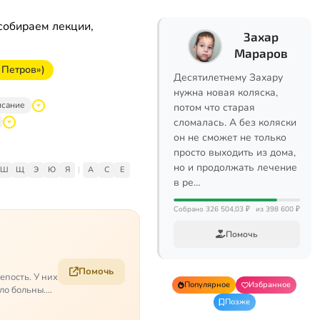
собираем лекции,
Захар
Мараров
 Петров»)
Десятилетнему Захару
нужна новая коляска,
исание
потом что старая
сломалась. А без коляски
он не сможет не только
просто выходить из дома,
но и продолжать лечение
Ш
Щ
Э
Ю
Я
|
A
C
E
в ре…
Собрано 326 504,03 ₽
из 398 600 ₽
Помочь
Помочь
епость. У них
Популярное
Избранное
ело больны.…
Позже