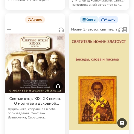
учителей духовной жизни. Стяжал
повествования житий ве…
непререкаемый авторитет как
популяриза…
Аудио
Книга
Аудио
—
Иоанн Златоуст, святитель
Святые отцы XIX–XX веков.
О молитве и духовной
жизни
Аудиокнига, собравшая в себе
произведения Феофана
Затворника, Серафима
Саровского, Иоанна Кронштадтс…