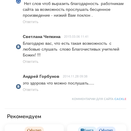
 Нет слов чтоб выразить благодарность  работникам 
сайта за возможность прослушать бесценное 
произведение - низкий Вам поклон .
Ответить
Светлана Чепкина
2015.03.06 11:41
Благодарю вас, что есть такая возможность  с 
любовью слушать  слово Благочистивых учителей 
Божих! !!!
Ответить
Андрей Горбунов
2014.11.28 09:38
это здорова что можно послушать.....
Ответить
КОММЕНТАРИИ ДЛЯ САЙТА
CACKL
E
Рекомендуем
Аудио
Книга
Аудио