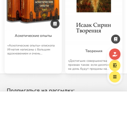
Аскетические опыты
«Аскетические опыты» епископа
Игнатия написаны с большим
Творения
вдохновением и очень
выразительно. Начертыв…
«Достигших совершенства
признак таков: если десятикратно
на день будут преданы на
сожжение за любовь…
Подписаться на рассылку:
Выберите трек
Каждую неделю в вашем почтовом ящике:
— анонсы лучших материалов;
— новости подопечных Благотворительного фонда;
— разговор о жизни по Евангелию.