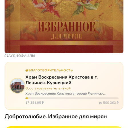
АУДИОФАЙЛЫ
БЛАГОТВОРИТЕЛЬНОСТЬ
Храм Воскресения Христова в г.
Ленинск-Кузнецкий
Восстановление котельной
Храм Воскресения Христова в городе Ленинск-
Кузнецкий в Кемеровской области – совсем новый, он
открылся всего 20 назад. И сейчас храм может вообще
17 354,95 ₽
из 500 363 ₽
закрыться. Потому что это Сибирь,…
Добротолюбие. Избранное для мирян