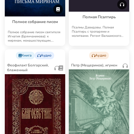
Полная Псалтирь
Полное собрание писем
Псалмы Давидовы. Полная
Псалтирь с тропарями и
Полное собрание писем святителя
молитвами. Регент Валаамского
Игнатия (Брянчанинова): к
монастыря иеродиакон Ге…
мирянам, монашествующим,
родным и близким.…
Книга
Аудио
Аудио
Феофилакт Болгарский,
Петр (Мещеринов), игумен
блаженный