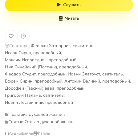
Слушать
Читать
Соавторы:
Феофан Затворник, святитель
,
Исаак Сирин, преподобный
,
Максим Исповедник, преподобный
,
Нил Синайский (Постник), преподобный
,
Феодор Студит, преподобный
,
Иоанн Златоуст, святитель
,
Ефрем Сирин, преподобный
,
Антоний Великий, преподобный
,
Дорофей (Газский) авва, преподобный
,
Григорий Палама, святитель
,
Иоанн Лествичник, преподобный
Практика духовной жизни
/
Святые Отцы о духовной жизни
Аудиофайлы
Файлы