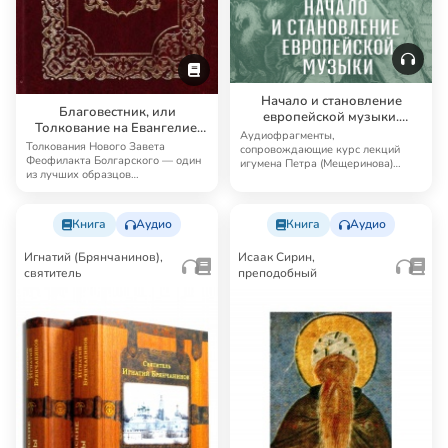
Начало и становление
Благовестник, или
европейской музыки.
Толкование на Евангелие.
Дополнительные
Аудиофрагменты,
Толкование на Апостол
Толкования Нового Завета
материалы
сопровождающие курс лекций
Феофилакта Болгарского — один
игумена Петра (Мещеринова)
из лучших образцов
«Начало и становление европейс…
патристической экзегезы. Ф…
Книга
Аудио
Книга
Аудио
Игнатий (Брянчанинов),
Исаак Сирин,
святитель
преподобный