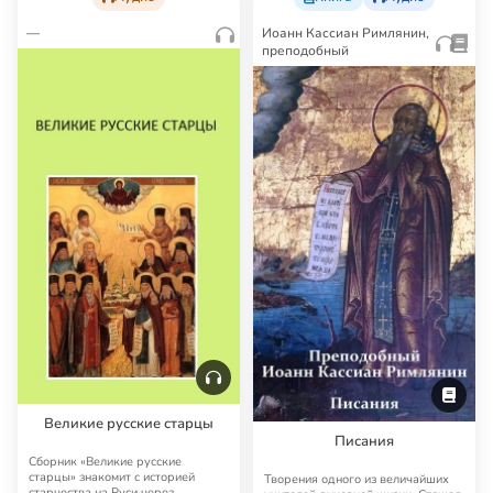
—
Иоанн Кассиан Римлянин,
преподобный
Великие русские старцы
Писания
Сборник «Великие русские
старцы» знакомит с историей
Творения одного из величайших
старчества на Руси через