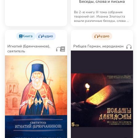
Беседы, слова и письма
Во 2-ю книгу III тома собрания
творений свт. Иоанна Златоуста
вошли различные беседы, слова и
письма…
Книга
Аудио
Аудио
Игнатий (Брянчанинов),
Рябцев Герман, иеродиакон
святитель