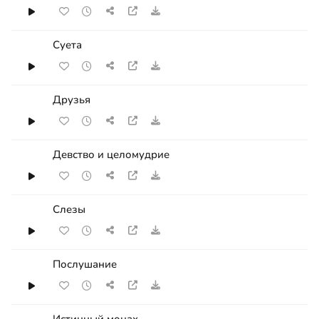
Суета
Друзья
Девство и целомудрие
Слезы
Послушание
Истинный монах