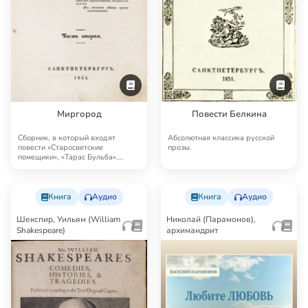
Миргород
Повести Белкина
Сборник, в который входят
Абсолютная классика русской
повести «Старосветские
прозы.
помещики», «Тарас Бульба»,
«Вий», «Повесть о том, к…
Книга
Аудио
Книга
Аудио
Шекспир, Уильям (William
Николай (Парамонов),
Shakespeare)
архимандрит