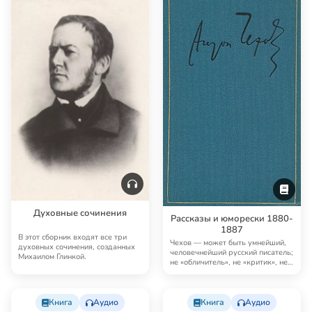
Духовные сочинения
Рассказы и юморески 1880-
1887
В этот сборник входят все три
Чехов — может быть умнейший,
духовных сочинения, созданных
человечнейший русский писатель;
Михаилом Глинкой.
не «обличитель», не «критик», не
«патол…
Книга
Аудио
Книга
Аудио