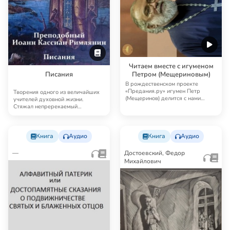
Читаем вместе с игуменом
Писания
Петром (Мещериновым)
В рождественском проекте
«Предания.ру» игумен Петр
Творения одного из величайших
(Мещеринов) делится с нами
учителей духовной жизни.
любимыми книгами, духо…
Стяжал непререкаемый
авторитет как популяриза…
Книга
Аудио
Книга
Аудио
—
Достоевский, Федор
Михайлович