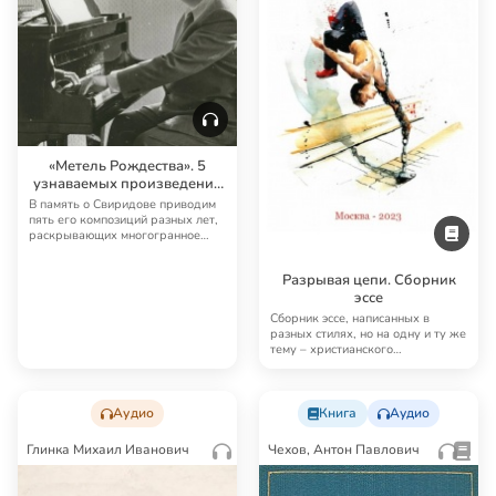
«Метель Рождества». 5
узнаваемых произведений
Георгия Свиридова
В память о Свиридове приводим
пять его композиций разных лет,
раскрывающих многогранное
творчество и…
Разрывая цепи. Сборник
эссе
Сборник эссе, написанных в
разных стилях, но на одну и ту же
тему – христианского
миропонимания: о м…
Аудио
Книга
Аудио
Глинка Михаил Иванович
Чехов, Антон Павлович