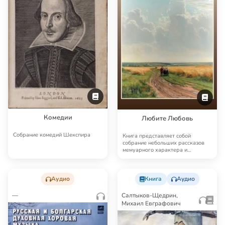
Комедии
Любите Любовь
Собрание комедий Шекспира
Книга представляет собой
собрание небольших рассказов
мемуарного характера и
небольших эссе богослов…
Аудио
Книга
Аудио
—
Салтыков-Щедрин,
Михаил Евграфович