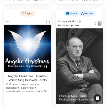
Только не в…
по-церковносла…
Аудио
Книга
Аудио
—
Бродский Иосиф
Александрович
Angelic Christmas: Beautiful
Voices Sing Beloved Carols
Собрание рождественских
песнопений в исполнении
английских церковных хоров: St.
Matthew's Church Cho…