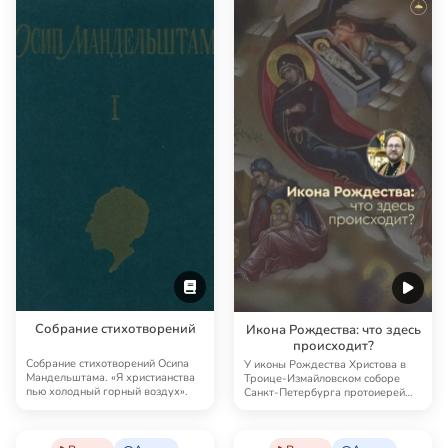
Собрание стихотворений
Икона Рождества: что здесь
происходит?
Собрание стихотворений Осипа
У иконы Рождества Христова в
Мандельштама. «Я христианства
Троице-Измайловском соборе
пью холодный горный воздух».
Санкт-Петербурга протоиерей
Константин Пархо…