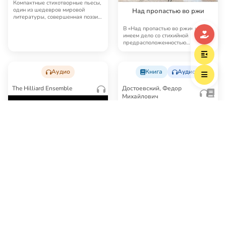
Компактные стихотворные пьесы,
один из шедевров мировой
Над пропастью во ржи
литературы, совершенная поэзия,
имеющая в то…
В «Над пропастью во ржи» мы
имеем дело со стихийной
предрасположенностью
духовного организма к друго…
Аудио
Книга
Аудио
The Hilliard Ensemble
Достоевский, Федор
Михайлович
Средневековая английская
музыка. Мастера XIV и XV
столетий
Собрание анонимных мотетов и