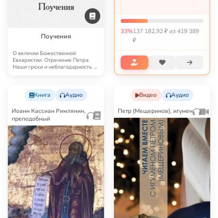
постоянная реабилитация. У
отца тяжелый диабет, у...
33%
137 182,92 ₽ из 419 389
Поучения
₽
О величии Божественной
Евхаристии. Отречение Петра.
Наши грехи и неблагодарность к
Богу. Что сделал …
Книга
Аудио
Видео
Аудио
Иоанн Кассиан Римлянин,
Петр (Мещеринов), игумен
преподобный