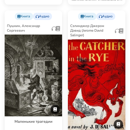
аудиоверс…
Книга
Аудио
Книга
Аудио
Пушкин, Александр
Сэлинджер Джером
Сергеевич
Дэвид (Jerome David
Salinger)
Маленькие трагедии