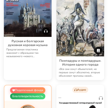
Русская и болгарская
духовная хоровая музыка
Предлагаемая пластинка
знакомит с образцами так
называемого «нового
направления» русского и
Помпадуры и помпадурши.
болгарск…
История одного города
«Все они секут обывателей, но
первые секут абсолютно, вторые
объясняют причины своей
распорядительно…
Аудио
Подопечный фонда
Благотворительность
—