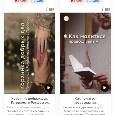
Видео
Аудио
Видео
Аудио
—
—
Корзинка добрых дел.
Как молиться
Готовимся к Рождеству
православным
вместе с Преданием
В пост мы обычно делаем то, что
Как молились древние люди?
обязаны. А хочется сделать еще
Молиться по молитвослову или
что-то живое — для людей.
своими словами? По-русски или