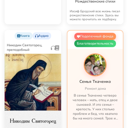
Рождественские стихи
Иосиф Бродский всю жизнь писал
рождественские стихи. Здесь вы
можете прочитать их подборку.
Книга
Аудио
Подопечный фонда
Благотворительность
Никодим Святогорец,
преподобный
Семья Ткаченко
Ремонт дома
В семье Ткаченко четверо
человек – мать, отец и двое
сыновей. И это семья –
крепость. У них столько
проблем и бед, что хватило
бы на много семей. Трое из
четверых – тяжело больны.
Старшему сыну нужна