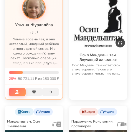
Ульяна Журавлёва
ДЦП
Ульяне восемь лет, и она
четвертый, младший ребёнок
в многодетной семье. И с
самого рождения Ульяну
Осип Мандельштам.
лечат. Несколько операций,
Звучащий альманах
ежедневные процедуры,
Осип Мандельштам читает свои
длительные реабилитации и
стихотворения. Также его
бесконечные затраты –
стихотворения читают и о нем
такова жизнь этой семьи с
говорят: С. Авери…
28%
50 721,11 ₽ из 180 000 ₽
того момента, как Ульяне пр...
Книга
Аудио
Видео
Аудио
Мандельштам, Осип
Пархоменко Константин,
Эмильевич
протоиерей