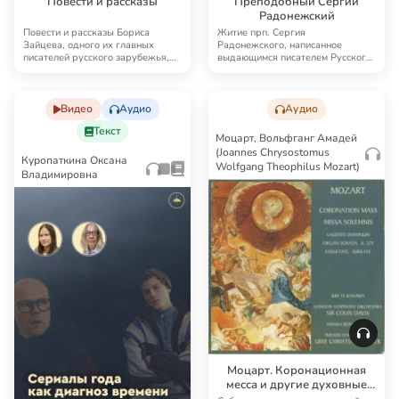
Повести и рассказы
Преподобный Сергий
Радонежский
Повести и рассказы Бориса
Житие прп. Сергия
Зайцева, одного их главных
Радонежского, написанное
писателей русского зарубежья,
выдающимся писателем Русского
глубокого христиа…
Зарубежья Б. К. Зайцевым. В…
Видео
Аудио
Аудио
Текст
Моцарт, Вольфганг Амадей
(Joannes Chrysostomus
Куропаткина Оксана
Wolfgang Theophilus Mozart)
Владимировна
Моцарт. Коронационная
месса и другие духовные
сочинения. Те Канава /