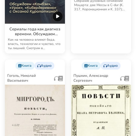
Собрание духовных сочинений
Харрер / Дейвис
Моцарта: две Мессы в C-dur (K.
317, Коронационная и K. 337);
две вечери …
Сериалы года как диагноз
времени. Обсуждаем
«Камбэк», «Урок»,
Как на человека влияют беда,
«Кибердеревню» с Оксаной
власть, технологии и чувство, что
ты лишний. Смотрим в
Куропаткиной
христианской опт…
Книга
Аудио
Книга
Аудио
Гоголь, Николай
Пушкин, Александр
Васильевич
Сергеевич