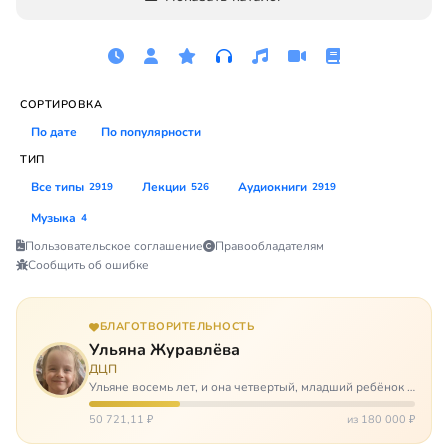
СОРТИРОВКА
По дате
По популярности
ТИП
Все типы
Лекции
Аудиокниги
2919
526
2919
Музыка
4
Пользовательское соглашение
Правообладателям
Сообщить об ошибке
БЛАГОТВОРИТЕЛЬНОСТЬ
Ульяна Журавлёва
ДЦП
Ульяне восемь лет, и она четвертый, младший ребёнок в
многодетной семье. И с самого рождения Ульяну лечат.
Несколько операций, ежедневные процедуры,
50 721,11 ₽
из 180 000 ₽
длительные реабилитации и беско…